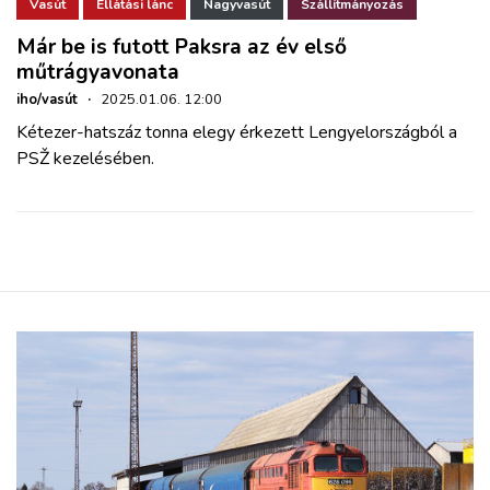
ZÖLDÚT
Vasút
Ellátási lánc
Nagyvasút
Szállítmányozás
Már be is futott Paksra az év első
műtrágyavonata
HAJÓZÁS
iho/vasút
·
2025.01.06. 12:00
Kétezer-hatszáz tonna elegy érkezett Lengyelországból a
BLOG
PSŽ kezelésében.
ARCHÍVUM
WEBSHOP
BELÉPÉS
REGISZTRÁCIÓ