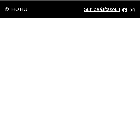
© IHO.HU
Süti beállítások
|