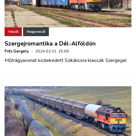
Vasút
Nagyvasút
Szergejromantika a Dél-Alföldön
Fritz Gergely
·
2024.03.31. 15:00
Műtrágyavonat közlekedett Szikáncsra klasszik Szergejjel