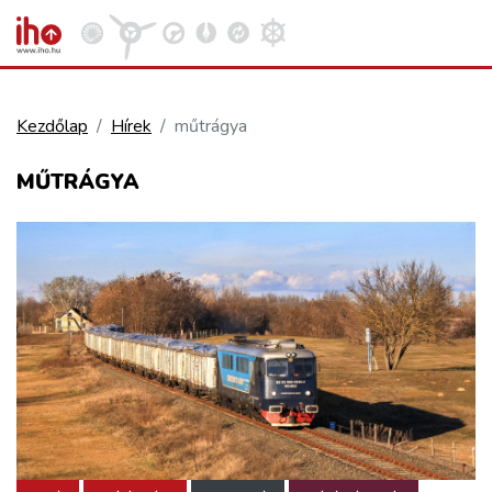
Kezdőlap
Hírek
műtrágya
VASÚT
MŰTRÁGYA
Kosár megtekintése
KÖZÚT
REPÜLÉS
KÖZLEKEDÉSFEJLESZTÉS
ELLÁTÁSI LÁNC