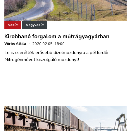
Vasút
Nagyvasút
Kirobbanó forgalom a műtrágyagyárban
Vörös Attila
·
2020.02.05. 18:00
Le is cserélték erősebb dízelmozdonyra a pétfürdői
Nitrogénművet kiszolgáló mozdonyt!