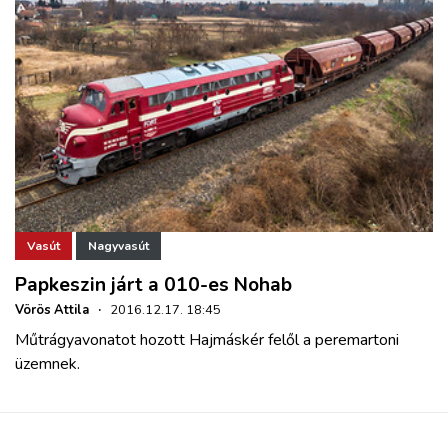
Vasút
Nagyvasút
Papkeszin járt a 010-es Nohab
Vörös Attila
·
2016.12.17. 18:45
Műtrágyavonatot hozott Hajmáskér felől a peremartoni
üzemnek.