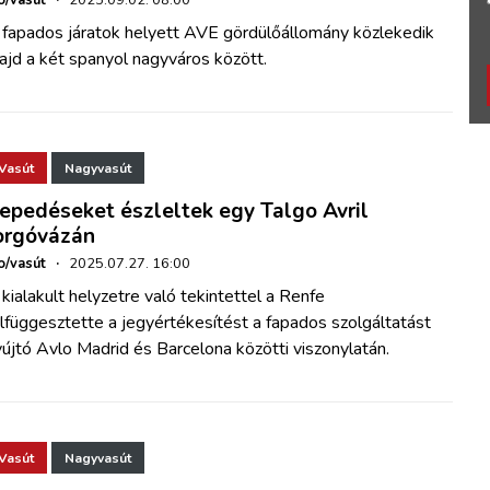
o/vasút
·
2025.09.02. 08:00
 fapados járatok helyett AVE gördülőállomány közlekedik
jd a két spanyol nagyváros között.
Vasút
Nagyvasút
epedéseket észleltek egy Talgo Avril
orgóvázán
o/vasút
·
2025.07.27. 16:00
kialakult helyzetre való tekintettel a Renfe
lfüggesztette a jegyértékesítést a fapados szolgáltatást
újtó Avlo Madrid és Barcelona közötti viszonylatán.
Vasút
Nagyvasút