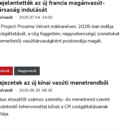
ejelentették az új francia magánvasút-
ársaság indulását
o/vasút
·
2025.07.04. 14:00
 Project Proxima Velvet márkanéven, 2028-ban indítja
zolgáltatását, a cég független, nagysebességű (vonatokat
zemeltető) vasúttársaságként pozícionálja magát.
Vasút
Nagyvasút
ejezetek az új kínai vasúti menetrendből
o/vasút
·
2025.06.30. 08:30
lius elsejétől számos személy- és menetrend szerint
özlekedő tehervonattal bővül a CR szolgáltatásainak
stája.