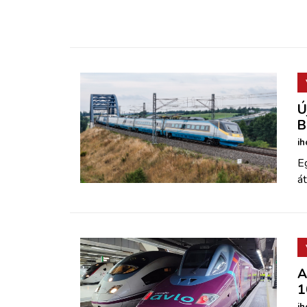
Ú
B
ih
E
á
A
1