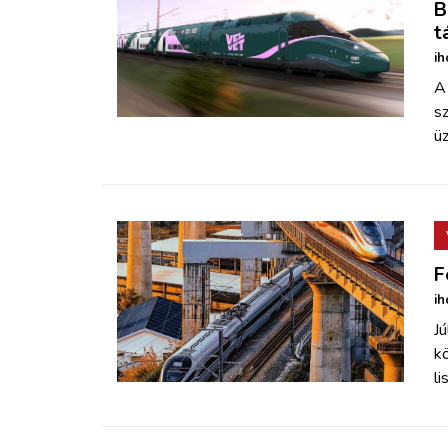
B
t
ih
A
s
ü
F
ih
Jú
k
li