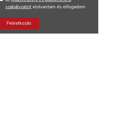
szabályzatot
elolvastam és elfogadom
Feliratkozás