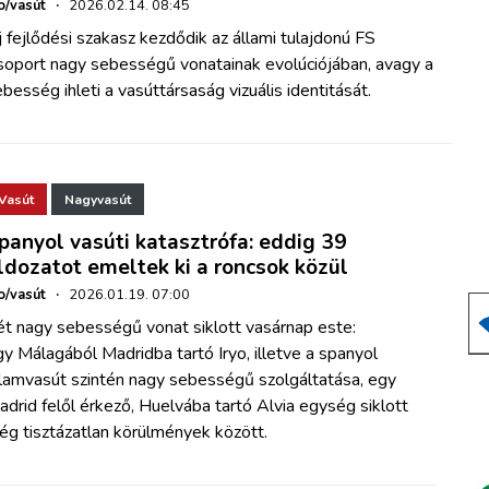
o/vasút
·
2026.02.14. 08:45
 fejlődési szakasz kezdődik az állami tulajdonú FS
soport nagy sebességű vonatainak evolúciójában, avagy a
besség ihleti a vasúttársaság vizuális identitását.
Vasút
Nagyvasút
panyol vasúti katasztrófa: eddig 39
ldozatot emeltek ki a roncsok közül
o/vasút
·
2026.01.19. 07:00
ét nagy sebességű vonat siklott vasárnap este:
y Málagából Madridba tartó Iryo, illetve a spanyol
llamvasút szintén nagy sebességű szolgáltatása, egy
drid felől érkező, Huelvába tartó Alvia egység siklott
ég tisztázatlan körülmények között.