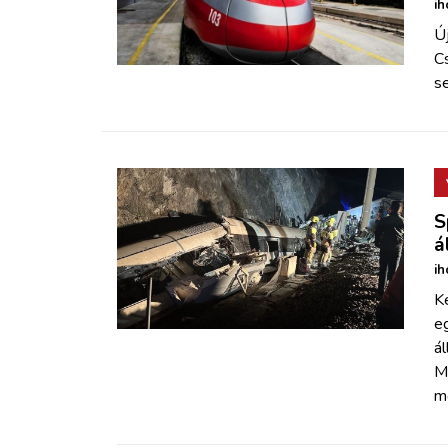
ih
Új
C
se
S
á
ih
K
eg
á
Ma
m