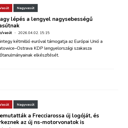
Vasút
Nagyvasút
agy lépés a lengyel nagysebességű
asútnak
o/vasút
·
2026.04.02. 15:15
ntegy kétmillió euróval támogatja az Európai Unió a
atowice–Ostrava KDP lengyelországi szakasza
őtanulmányainak elkészítését.
Vasút
Nagyvasút
emutatták a Frecciarossa új logóját, és
rkeznek az új ns-motorvonatok is