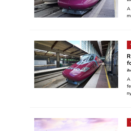
ih
A
ma
R
f
ih
A 
fe
ny