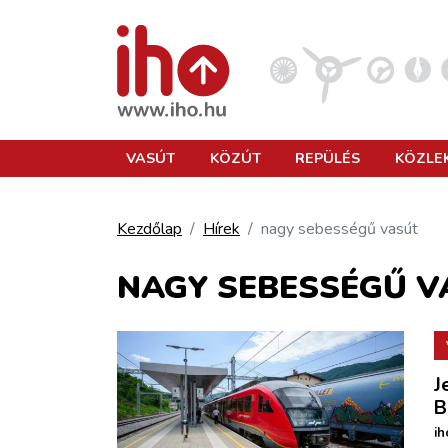
VASÚT
VASÚT
KÖZÚT
REPÜLÉS
KÖZLE
KÖZÚT
Kezdőlap
Hírek
nagy sebességű vasút
REPÜLÉS
NAGY SEBESSÉGŰ V
KÖZLEKEDÉSFEJLESZTÉS
J
ELLÁTÁSI LÁNC
B
ih