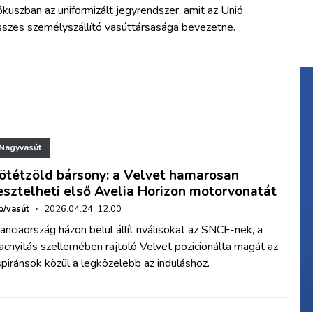
kuszban az uniformizált jegyrendszer, amit az Unió
sszes személyszállító vasúttársasága bevezetne.
Nagyvasút
ötétzöld bársony: a Velvet hamarosan
esztelheti első Avelia Horizon motorvonatát
o/vasút
·
2026.04.24. 12:00
anciaország házon belül állít riválisokat az SNCF-nek, a
acnyitás szellemében rajtoló Velvet pozicionálta magát az
piránsok közül a legközelebb az induláshoz.