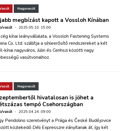
Vasút
Nagyvasút
jabb megbízást kapott a Vossloh Kínában
o/vasút
·
2025.05.10. 15:00
cég kínai leányvállalata, a Vossloh Fastening Systems
ina Co. Ltd. szállítja a sínleerősítő rendszereket a két
l-kínai nagyváros, Jülin és Cenhszi közötti nagy
ebességű vasútvonalhoz.
Vasút
Nagyvasút
zeptembertől hivatalosan is jöhet a
étszázas tempó Csehországban
o/vasút
·
2025.04.24. 09:00
gy Pendolino szerelvényt a Prága és České Budějovice
zött közlekedő Déli Expresszre irányítanak át, így két