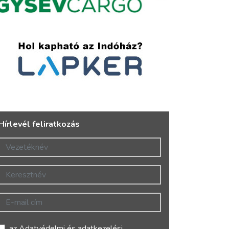
Hírlevél feliratkozás
Vezetéknév
Keresztnév
E-mail cím
az
Adatvédelmi és adatkezelési