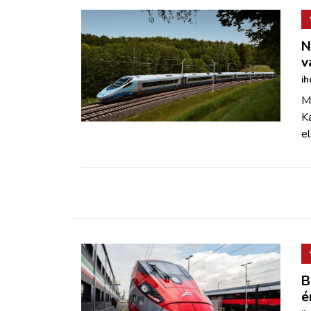
N
v
ih
Mi
K
el
B
é