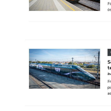
ZÖLDÚT
Fó
ö
HAJÓZÁS
BLOG
ARCHÍVUM
WEBSHOP
S
t
ih
BELÉPÉS
Fr
pi
REGISZTRÁCIÓ
as