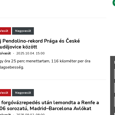
Vasút
Nagyvasút
j Pendolino-rekord Prága és České
udějovice között
o/vasút
·
2025.10.04. 15:00
gy óra 25 perc menettartam, 116 kilométer per óra
tlagsebesség.
Vasút
Nagyvasút
 forgóvázrepedés után lemondta a Renfe a
06 sorozatú, Madrid–Barcelona Avlókat