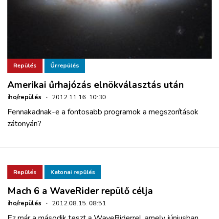
Repülés
Űrrepülés
Amerikai űrhajózás elnökválasztás után
iho/repülés
·
2012.11.16. 10:30
Fennakadnak-e a fontosabb programok a megszorítások
zátonyán?
Repülés
Katonai repülés
Mach 6 a WaveRider repülő célja
iho/repülés
·
2012.08.15. 08:51
Ez már a második teszt a WaveRiderrel, amely júniusban