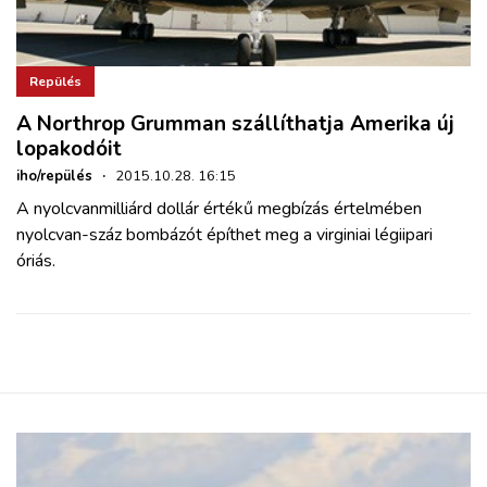
Repülés
A Northrop Grumman szállíthatja Amerika új
lopakodóit
iho/repülés
·
2015.10.28. 16:15
A nyolcvanmilliárd dollár értékű megbízás értelmében
nyolcvan-száz bombázót építhet meg a virginiai légiipari
óriás.