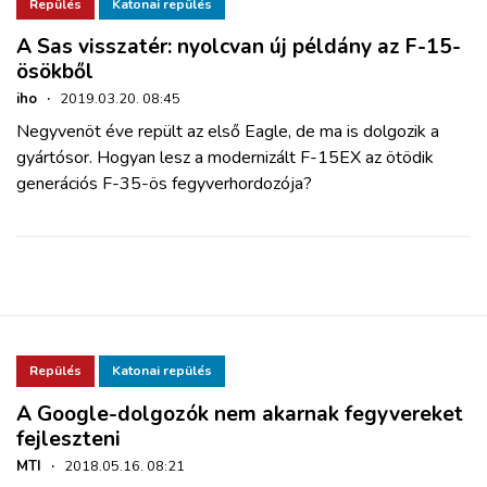
ZÖLDÚT
Repülés
Katonai repülés
A Sas visszatér: nyolcvan új példány az F-15-
ösökből
HAJÓZÁS
iho
·
2019.03.20. 08:45
Negyvenöt éve repült az első Eagle, de ma is dolgozik a
BLOG
gyártósor. Hogyan lesz a modernizált F-15EX az ötödik
generációs F-35-ös fegyverhordozója?
ARCHÍVUM
WEBSHOP
BELÉPÉS
Repülés
Katonai repülés
REGISZTRÁCIÓ
A Google-dolgozók nem akarnak fegyvereket
fejleszteni
MTI
·
2018.05.16. 08:21