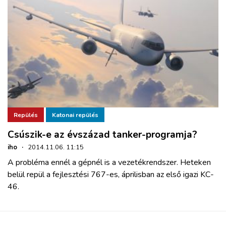
Repülés
Katonai repülés
Csúszik-e az évszázad tanker-programja?
iho
·
2014.11.06. 11:15
A probléma ennél a gépnél is a vezetékrendszer. Heteken
belül repül a fejlesztési 767-es, áprilisban az első igazi KC-
46.