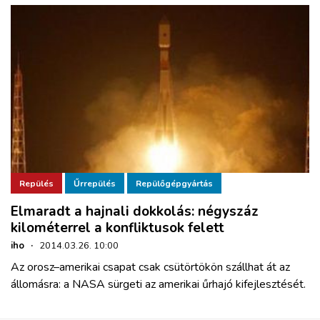
Repülés
Űrrepülés
Repülőgépgyártás
Elmaradt a hajnali dokkolás: négyszáz
kilométerrel a konfliktusok felett
iho
·
2014.03.26. 10:00
Az orosz–amerikai csapat csak csütörtökön szállhat át az
állomásra: a NASA sürgeti az amerikai űrhajó kifejlesztését.