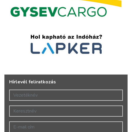
Hírlevél feliratkozás
Vezetéknév
Keresztnév
E-mail cím