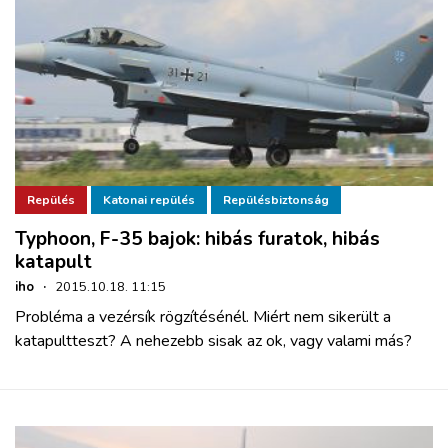
Repülés
Katonai repülés
Repülésbiztonság
Typhoon, F-35 bajok: hibás furatok, hibás
katapult
iho
·
2015.10.18. 11:15
Probléma a vezérsík rögzítésénél. Miért nem sikerült a
katapultteszt? A nehezebb sisak az ok, vagy valami más?