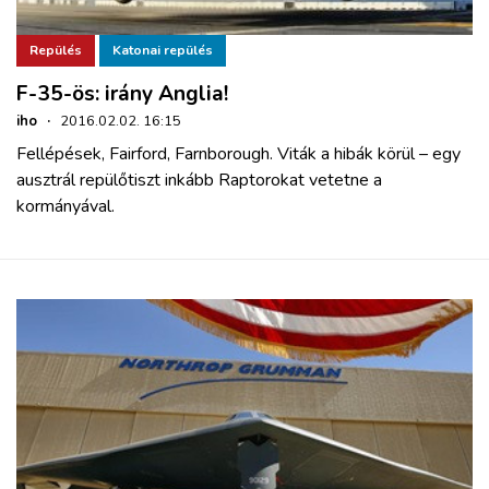
Repülés
Katonai repülés
F-35-ös: irány Anglia!
iho
·
2016.02.02. 16:15
Fellépések, Fairford, Farnborough. Viták a hibák körül – egy
ausztrál repülőtiszt inkább Raptorokat vetetne a
kormányával.