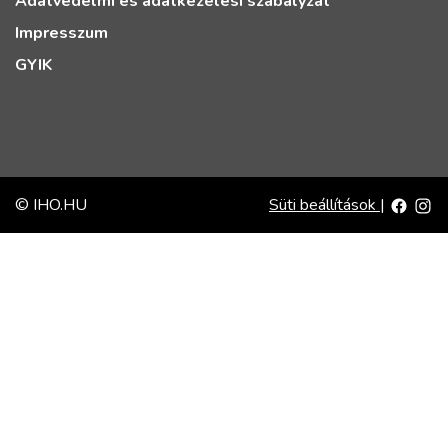
Adatvédelmi és adatkezelési szabályzat
Impresszum
GYIK
© IHO.HU
Süti beállítások
|