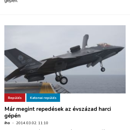
gépen.
Repülés
Katonai repülés
Már megint repedések az évszázad harci
gépén
iho
·
2014.03.02. 11:10