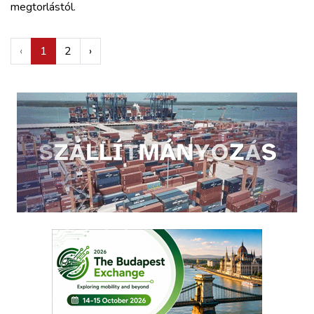
megtorlástól.
‹
1
2
›