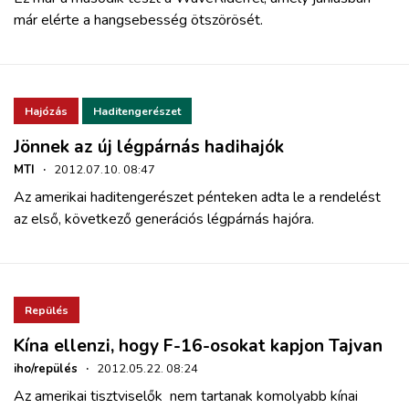
már elérte a hangsebesség ötszörösét.
Hajózás
Haditengerészet
Jönnek az új légpárnás hadihajók
MTI
·
2012.07.10. 08:47
Az amerikai haditengerészet pénteken adta le a rendelést
az első, következő generációs légpárnás hajóra.
Repülés
Kína ellenzi, hogy F-16-osokat kapjon Tajvan
iho/repülés
·
2012.05.22. 08:24
Az amerikai tisztviselők nem tartanak komolyabb kínai