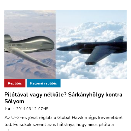
Repülés
Katonai repülés
Pilótával vagy nélküle? Sárkányhölgy kontra
Sólyom
iho
·
2014.03.12. 07:45
Az U–2-es jóval régibb, a Global Hawk mégis kevesebbet
tud. És sokak szerint az is hátránya, hogy nincs pilóta a