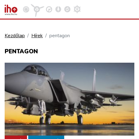
Kezdőlap
Hírek
pentagon
VASÚT
PENTAGON
Kosár megtekintése
KÖZÚT
REPÜLÉS
KÖZLEKEDÉSFEJLESZTÉS
ELLÁTÁSI LÁNC