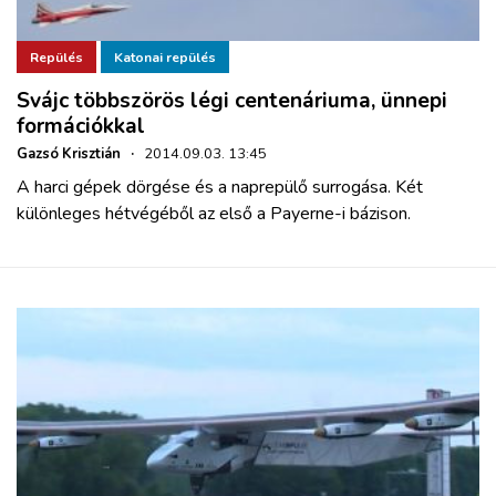
Repülés
Katonai repülés
Svájc többszörös légi centenáriuma, ünnepi
formációkkal
Gazsó Krisztián
·
2014.09.03. 13:45
A harci gépek dörgése és a naprepülő surrogása. Két
különleges hétvégéből az első a Payerne-i bázison.