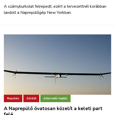
A szárnyburkolat felrepedt, ezért a tervezettnél korábban
landolt a Naprepülőgép New Yorkban.
Repülés
Zöldút
Alternatív hajtás
A Naprepülő óvatosan közelít a keleti part
felé