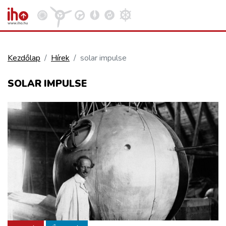
Kezdőlap
Hírek
solar impulse
VASÚT
SOLAR IMPULSE
Kosár megtekintése
KÖZÚT
REPÜLÉS
KÖZLEKEDÉSFEJLESZTÉS
ELLÁTÁSI LÁNC