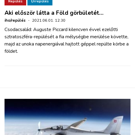
ZÖLDÚT
Repülés
Űrrepülés
Aki először látta a Föld görbületét…
HAJÓZÁS
iho/repülés
·
2021.06.01. 12:30
Csodacsalád: Auguste Piccard kilencven évvel ezelőtti
sztratoszféra-repülését a fia mélységbe merülése követte,
BLOG
majd az unoka napenergiával hajtott géppel repülte körbe a
földet.
ARCHÍVUM
WEBSHOP
BELÉPÉS
REGISZTRÁCIÓ