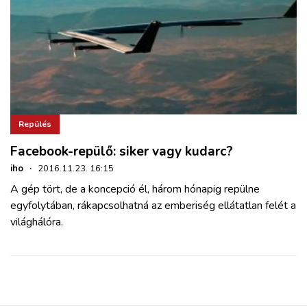
Repülés
Facebook-repülő: siker vagy kudarc?
iho
·
2016.11.23. 16:15
A gép tört, de a koncepció él, három hónapig repülne
egyfolytában, rákapcsolhatná az emberiség ellátatlan felét a
világhálóra.