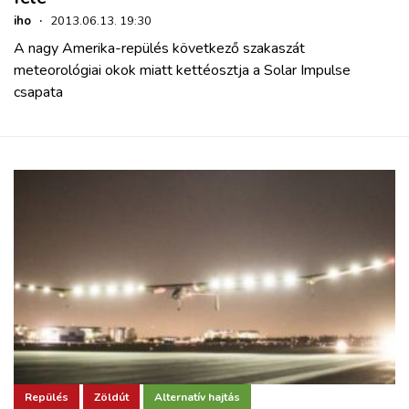
iho
·
2013.06.13. 19:30
A nagy Amerika-repülés következő szakaszát
meteorológiai okok miatt kettéosztja a Solar Impulse
csapata
Repülés
Zöldút
Alternatív hajtás