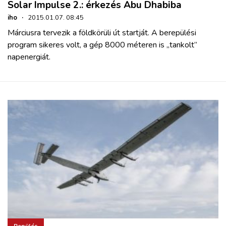
Solar Impulse 2.: érkezés Abu Dhabiba
iho
·
2015.01.07. 08:45
Márciusra tervezik a földkörüli út startját. A berepülési
program sikeres volt, a gép 8000 méteren is „tankolt”
napenergiát.
Repülés