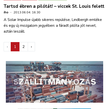
Tartsd ébren a pilótát! – viccek St. Louis felett
iho
·
2013.06.04. 16:30
A Solar Impulse újabb sikeres repülése, Lindbergh emléke
és egy új mozgalom jegyében: a fáradt pilóta jót nevet,
aztán leszáll.
‹
1
2
›