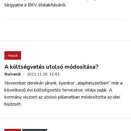
tárgyalna a BKV átalakításáról.
Vasút
A költségvetés utolsó módosítása?
iho/vasút
·
2011.11.20. 11:43
November derekán járunk, ilyenkor „alaphelyzetben” már a
következő évi költségvetés tervezése, vitája zajlik. A
kormány viszont az utolsó pillanatban módosította az idei
büdzsét.