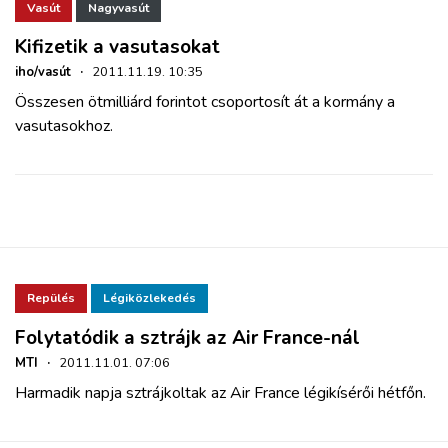
Vasút
Nagyvasút
Kifizetik a vasutasokat
iho/vasút
·
2011.11.19. 10:35
Összesen ötmilliárd forintot csoportosít át a kormány a
vasutasokhoz.
Repülés
Légiközlekedés
Folytatódik a sztrájk az Air France-nál
MTI
·
2011.11.01. 07:06
Harmadik napja sztrájkoltak az Air France légikísérői hétfőn.