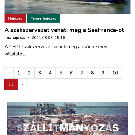
Hajózás
Tengerhajózás
A szakszervezet veheti meg a SeaFrance-ot
iho/hajózás
·
2011.08.08. 15:16
A CFDT szakszervezet veheti meg a csődbe ment
vállalatot.
‹
1
2
3
4
5
6
7
8
9
10
11
›