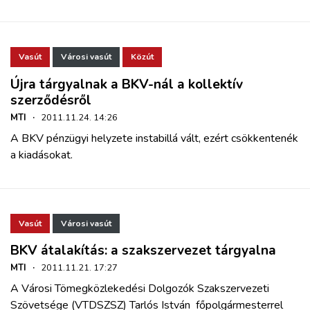
ZÖLDÚT
HAJÓZÁS
Vasút
Városi vasút
Közút
Újra tárgyalnak a BKV-nál a kollektív
BLOG
szerződésről
MTI
·
2011.11.24. 14:26
ARCHÍVUM
A BKV pénzügyi helyzete instabillá vált, ezért csökkentenék
a kiadásokat.
WEBSHOP
BELÉPÉS
Vasút
Városi vasút
BKV átalakítás: a szakszervezet tárgyalna
REGISZTRÁCIÓ
MTI
·
2011.11.21. 17:27
A Városi Tömegközlekedési Dolgozók Szakszervezeti
Szövetsége (VTDSZSZ) Tarlós István főpolgármesterrel