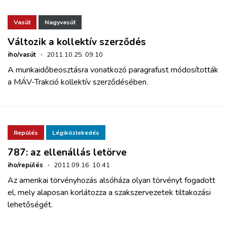
Vasút
Nagyvasút
Változik a kollektív szerződés
iho/vasút
·
2011.10.25. 09:10
A munkaidőbeosztásra vonatkozó paragrafust módosították
a MÁV-Trakció kollektív szerződésében.
Repülés
Légiközlekedés
787: az ellenállás letörve
iho/repülés
·
2011.09.16. 10:41
Az amerikai törvényhozás alsóháza olyan törvényt fogadott
el, mely alaposan korlátozza a szakszervezetek tiltakozási
lehetőségét.