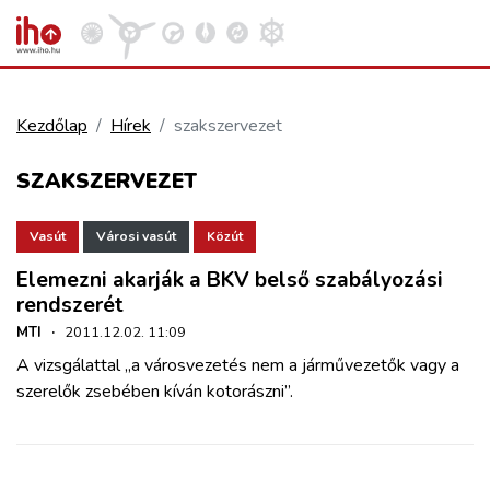
Kezdőlap
Hírek
szakszervezet
VASÚT
SZAKSZERVEZET
Kosár megtekintése
KÖZÚT
Vasút
Városi vasút
Közút
Elemezni akarják a BKV belső szabályozási
REPÜLÉS
rendszerét
MTI
·
2011.12.02. 11:09
KÖZLEKEDÉSFEJLESZTÉS
A vizsgálattal „a városvezetés nem a járművezetők vagy a
szerelők zsebében kíván kotorászni”.
ELLÁTÁSI LÁNC