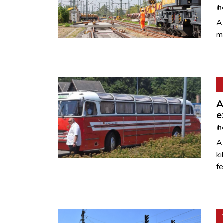
ih
A 
mu
A
e
ih
A 
ki
fe