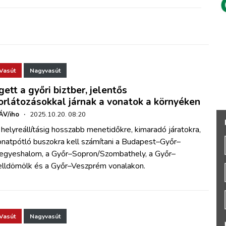
Vasút
Nagyvasút
gett a győri biztber, jelentős
orlátozásokkal járnak a vonatok a környéken
ÁV/iho
·
2025.10.20. 08:20
helyreállításig hosszabb menetidőkre, kimaradó járatokra,
onatpótló buszokra kell számítani a Budapest–Győr–
egyeshalom, a Győr–Sopron/Szombathely, a Győr–
elldömölk és a Győr–Veszprém vonalakon.
Vasút
Nagyvasút