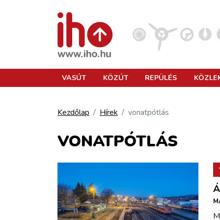
VASÚT
VASÚT
KÖZÚT
REPÜLÉS
KÖZLE
KÖZÚT
Kezdőlap
Hírek
vonatpótlás
REPÜLÉS
VONATPÓTLÁS
KÖZLEKEDÉSFEJLESZTÉS
Á
ELLÁTÁSI LÁNC
M
Má