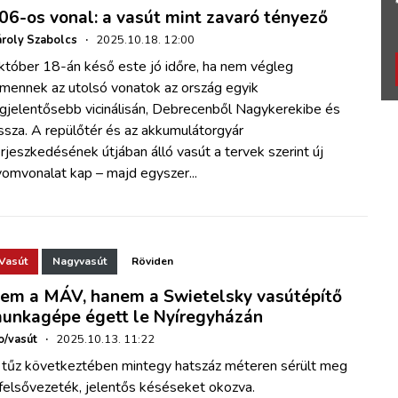
06-os vonal: a vasút mint zavaró tényező
roly Szabolcs
·
2025.10.18. 12:00
któber 18-án késő este jó időre, ha nem végleg
lmennek az utolsó vonatok az ország egyik
egjelentősebb vicinálisán, Debrecenből Nagykerekibe és
ssza. A repülőtér és az akkumulátorgyár
rjeszkedésének útjában álló vasút a tervek szerint új
omvonalat kap – majd egyszer...
Vasút
Nagyvasút
Röviden
em a MÁV, hanem a Swietelsky vasútépítő
unkagépe égett le Nyíregyházán
o/vasút
·
2025.10.13. 11:22
 tűz következtében mintegy hatszáz méteren sérült meg
felsővezeték, jelentős késéseket okozva.