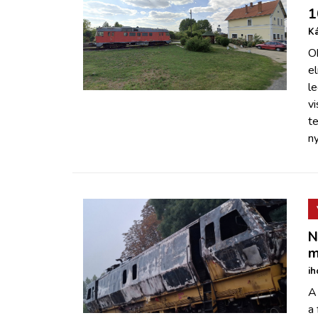
1
Ká
O
e
l
vi
te
ny
N
m
ih
A
a 