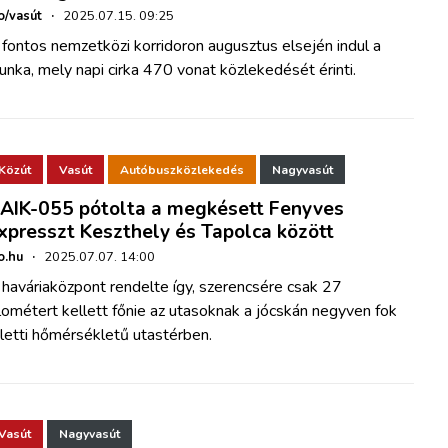
o/vasút
·
2025.07.15. 09:25
fontos nemzetközi korridoron augusztus elsején indul a
nka, mely napi cirka 470 vonat közlekedését érinti.
Közút
Vasút
Autóbuszközlekedés
Nagyvasút
AIK-055 pótolta a megkésett Fenyves
xpresszt Keszthely és Tapolca között
o.hu
·
2025.07.07. 14:00
haváriaközpont rendelte így, szerencsére csak 27
lométert kellett főnie az utasoknak a jócskán negyven fok
letti hőmérsékletű utastérben.
Vasút
Nagyvasút