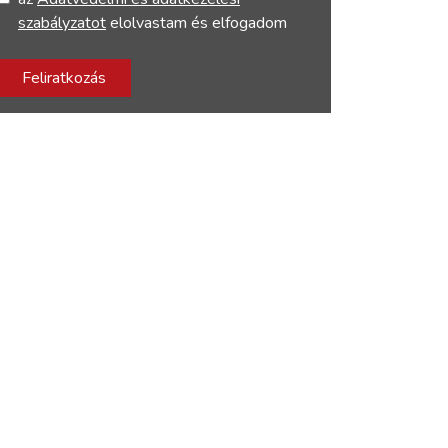
szabályzatot
elolvastam és elfogadom
Feliratkozás