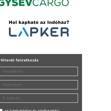
Hírlevél feliratkozás
Vezetéknév
Keresztnév
E-mail cím
az
Adatvédelmi és adatkezelési