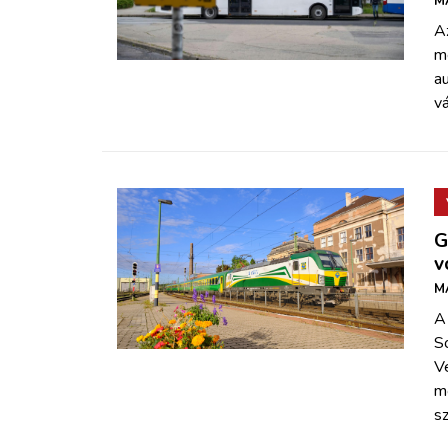
M
Az
m
a
vá
G
v
M
A
S
V
mó
sz