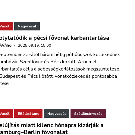
Vasút
Nagyvasút
olytatódik a pécsi fővonal karbantartása
ÁV/iho
·
2025.09.19. 15:00
zeptember 23-ától három hétig pótlóbuszok közlekednek
ombóvár, Szentlőrinc és Pécs között. A kiemelt
arbantartás célja a sebességkorlátozások megszüntetése,
 Budapest és Pécs közötti vonatközlekedés pontosabbá
tele.
Vasút
Ellátási lánc
Nagyvasút
Szállítmányozás
elújítás miatt kilenc hónapra kizárják a
amburg–Berlin fővonalat