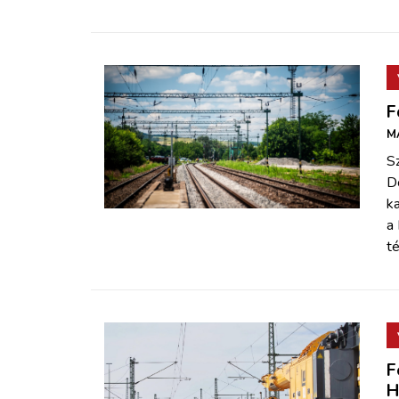
F
M
S
D
k
a
té
F
H