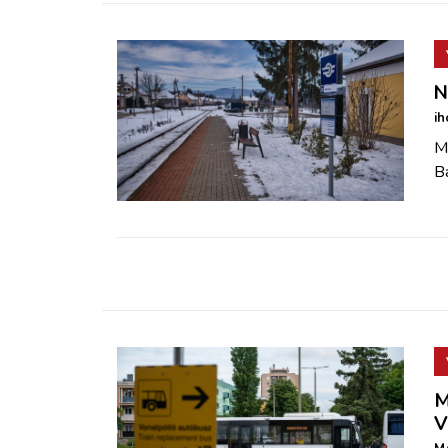
N
ih
M
B
M
V