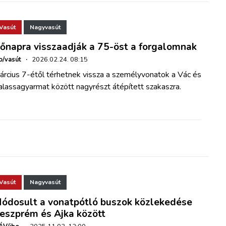
Vasút
Nagyvasút
őnapra visszaadják a 75-öst a forgalomnak
o/vasút
·
2026.02.24. 08:15
árcius 7-étől térhetnek vissza a személyvonatok a Vác és
alassagyarmat között nagyrészt átépített szakaszra.
Vasút
Nagyvasút
ódosult a vonatpótló buszok közlekedése
eszprém és Ajka között