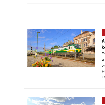
É
k
M
A 
v
H
C