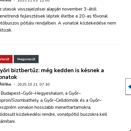
ÁV/iho
·
2025.11.03. 12:00
 utasok visszajelzései alapján november 3-ától
enetrendi fejlesztések léptek életbe a 20-as fővonal
utóbuszos pótlási rendjében. A vonatok közlekedése nem
ltozik.
Vasút
Nagyvasút
yőri biztbertűz: még kedden is késnek a
onatok
ÁV/iho
·
2025.10.21. 07:30
 Budapest–Győr–Hegyeshalom, a Győr–
opron/Szombathely, a Győr–Celldömölk és a Győr–
eszprém vonalon hosszabb menettartamokra,
dosult közlekedési rendre, vonatpótló buszokra kell
ámítani.