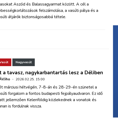
tasokat Aszód és Balassagyarmat között. A cél a
bességkorlátozások felszámolása, a vasúti pálya és a
súti átjárók biztonságosabbá tétele.
Vasút
Nagyvasút
tt a tavasz, nagykarbantartás lesz a Déliben
ÁV/iho
·
2026.02.25. 15:00
ét márciusi hétvégén, 7-8-án és 28-29-én szünetel a
súti forgalom a fontos budapesti fejpályaudvaron. Ez idő
att jellemzően Kelenföldig közlekednek a vonatok és
nan is fordulnak vissza.