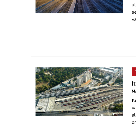
ZÖLDÚT
u
se
va
HAJÓZÁS
BLOG
ARCHÍVUM
WEBSHOP
I
M
BELÉPÉS
K
va
REGISZTRÁCIÓ
al
on