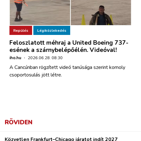
Repülés
Légiközlekedés
Feloszlatott méhraj a United Boeing 737-
esének a szárnybelépőélén. Videóval!
iho.hu
·
2026.06.28. 08:30
A Cancúnban rögzített videó tanúsága szerint komoly
csoportosulás jött létre.
RÖVIDEN
Közvetlen Frankfurt–Chicago járatot indít 2027