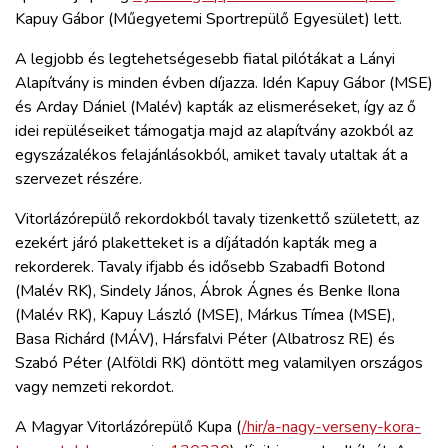
Kapuy Gábor (Műegyetemi Sportrepülő Egyesület) lett.
A legjobb és legtehetségesebb fiatal pilótákat a Lányi
Alapítvány is minden évben díjazza. Idén Kapuy Gábor (MSE)
és Arday Dániel (Malév) kapták az elismeréseket, így az ő
idei repüléseiket támogatja majd az alapítvány azokból az
egyszázalékos felajánlásokból, amiket tavaly utaltak át a
szervezet részére.
Vitorlázórepülő rekordokból tavaly tizenkettő született, az
ezekért járó plaketteket is a díjátadón kapták meg a
rekorderek. Tavaly ifjabb és idősebb Szabadfi Botond
(Malév RK), Sindely János, Ábrok Ágnes és Benke Ilona
(Malév RK), Kapuy László (MSE), Márkus Tímea (MSE),
Basa Richárd (MÁV), Hársfalvi Péter (Albatrosz RE) és
Szabó Péter (Alföldi RK) döntött meg valamilyen országos
vagy nemzeti rekordot.
A Magyar Vitorlázórepülő Kupa (
/hir/a-nagy-verseny-kora-