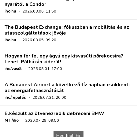
nyarától a Condor
iho.hu
·
2026.08.06. 11:50
The Budapest Exchange: fókuszban a mobilitás és az
utasszolgáltatások jövője
iho.hu
·
2026.08.05. 09:20
Hogyan fér fel egy ágyú egy kisvasúti pőrekocsira?
Lehet, Pálházán kiderül!
iho/vasút
·
2026.08.01. 17:00
A Budapest Airport a következő tíz napban csökkenti
az energiafelhasználását
iho/repülés
·
2026.07.31. 20:00
Elkészült az ötvenezredik debreceni BMW
MTI/iho
·
2026.07.29. 09:50
Még több hír