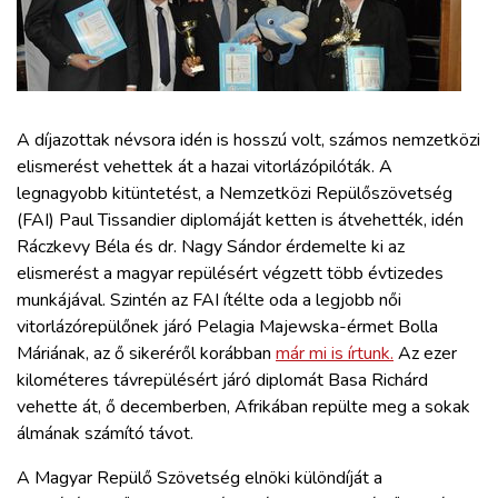
ZÖLDÚT
HAJÓZÁS
BLOG
A díjazottak névsora idén is hosszú volt, számos nemzetközi
elismerést vehettek át a hazai vitorlázópilóták. A
legnagyobb kitüntetést, a Nemzetközi Repülőszövetség
ARCHÍVUM
(FAI) Paul Tissandier diplomáját ketten is átvehették, idén
Ráczkevy Béla és dr. Nagy Sándor érdemelte ki az
WEBSHOP
elismerést a magyar repülésért végzett több évtizedes
munkájával. Szintén az FAI ítélte oda a legjobb női
vitorlázórepülőnek járó Pelagia Majewska-érmet Bolla
BELÉPÉS
Máriának, az ő sikeréről korábban
már mi is írtunk.
Az ezer
kilométeres távrepülésért járó diplomát Basa Richárd
REGISZTRÁCIÓ
vehette át, ő decemberben, Afrikában repülte meg a sokak
álmának számító távot.
A Magyar Repülő Szövetség elnöki különdíját a