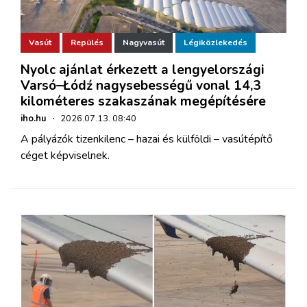
Vasút
Repülés
Nagyvasút
Légiközlekedés
Nyolc ajánlat érkezett a lengyelországi
Varsó–Łódź nagysebességű vonal 14,3
kilométeres szakaszának megépítésére
iho.hu
·
2026.07.13. 08:40
A pályázók tizenkilenc – hazai és külföldi – vasútépítő
céget képviselnek.