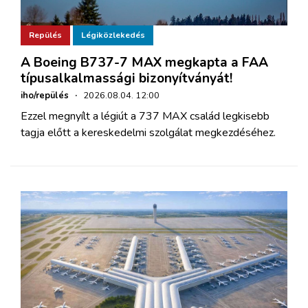
Repülés
Légiközlekedés
A Boeing B737-7 MAX megkapta a FAA
típusalkalmassági bizonyítványát!
iho/repülés
·
2026.08.04. 12:00
Ezzel megnyílt a légiút a 737 MAX család legkisebb
tagja előtt a kereskedelmi szolgálat megkezdéséhez.