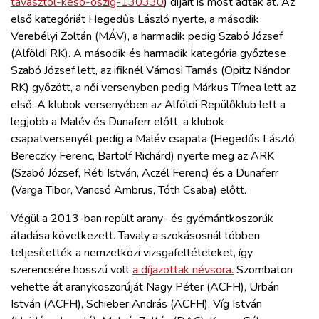
tavasztol-keso-oszig-130330
) díjait is most adták át. Az
első kategóriát Hegedűs László nyerte, a második
Verebélyi Zoltán (MÁV), a harmadik pedig Szabó József
(Alföldi RK). A második és harmadik kategória győztese
Szabó József lett, az ifiknél Vámosi Tamás (Opitz Nándor
RK) győzött, a női versenyben pedig Márkus Tímea lett az
első. A klubok versenyében az Alföldi Repülőklub lett a
legjobb a Malév és Dunaferr előtt, a klubok
csapatversenyét pedig a Malév csapata (Hegedűs László,
Bereczky Ferenc, Bartolf Richárd) nyerte meg az ARK
(Szabó József, Réti István, Aczél Ferenc) és a Dunaferr
(Varga Tibor, Vancsó Ambrus, Tóth Csaba) előtt.
Végül a 2013-ban repült arany- és gyémántkoszorúk
átadása következett. Tavaly a szokásosnál többen
teljesítették a nemzetközi vizsgafeltételeket, így
szerencsére hosszú volt
a díjazottak névsora.
Szombaton
vehette át aranykoszorúját Nagy Péter (ACFH), Urbán
István (ACFH), Schieber András (ACFH), Víg István