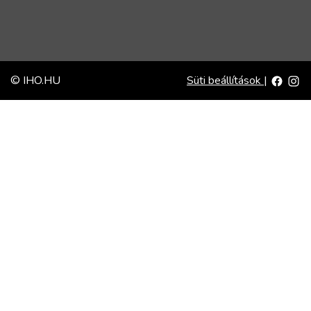
© IHO.HU
Süti beállítások
|