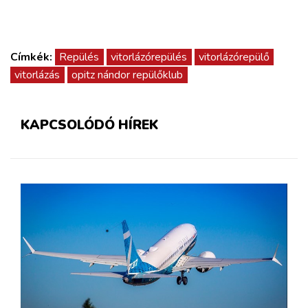
Címkék:
Repülés
vitorlázórepülés
vitorlázórepülő
vitorlázás
opitz nándor repülőklub
KAPCSOLÓDÓ HÍREK