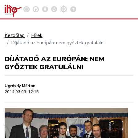
Kezdőlap
Hírek
Díjátadó az Európán: nem győztek gratulálni
VASÚT
Kosár megtekintése
DÍJÁTADÓ AZ EURÓPÁN: NEM
KÖZÚT
GYŐZTEK GRATULÁLNI
REPÜLÉS
Ugrósdy Márton
2014.03.03. 12:15
KÖZLEKEDÉSFEJLESZTÉS
ELLÁTÁSI LÁNC