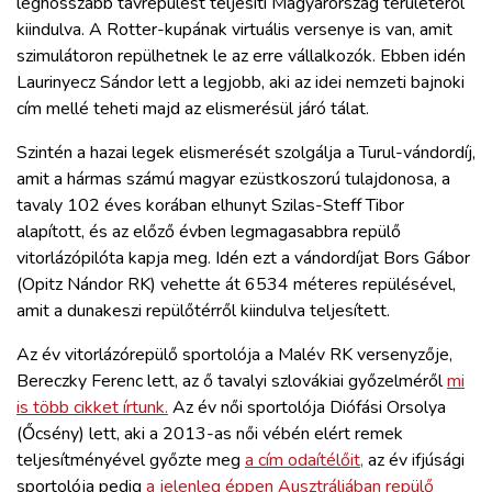
leghosszabb távrepülést teljesíti Magyarország területéről
kiindulva. A Rotter-kupának virtuális versenye is van, amit
szimulátoron repülhetnek le az erre vállalkozók. Ebben idén
Laurinyecz Sándor lett a legjobb, aki az idei nemzeti bajnoki
cím mellé teheti majd az elismerésül járó tálat.
Szintén a hazai legek elismerését szolgálja a Turul-vándordíj,
amit a hármas számú magyar ezüstkoszorú tulajdonosa, a
tavaly 102 éves korában elhunyt Szilas-Steff Tibor
alapított, és az előző évben legmagasabbra repülő
vitorlázópilóta kapja meg. Idén ezt a vándordíjat Bors Gábor
(Opitz Nándor RK) vehette át 6534 méteres repülésével,
amit a dunakeszi repülőtérről kiindulva teljesített.
Az év vitorlázórepülő sportolója a Malév RK versenyzője,
Bereczky Ferenc lett, az ő tavalyi szlovákiai győzelméről
mi
is több cikket írtunk.
Az év női sportolója Diófási Orsolya
(Őcsény) lett, aki a 2013-as női vébén elért remek
teljesítményével győzte meg
a cím odaítélőit,
az év ifjúsági
sportolója pedig
a jelenleg éppen Ausztráliában repülő