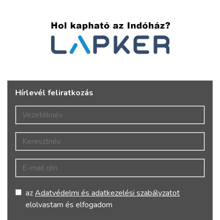
Hírlevél feliratkozás
Vezetéknév
Keresztnév
E-mail cím
az
Adatvédelmi és adatkezelési szabályzatot
elolvastam és elfogadom