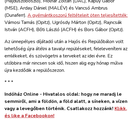
(Hajdúszoboszló), Molnár Zoltán (DAC), Kapuy Gábor
(MSE), Arday Dániel (MALÉV) és Vancsó Ambrus
(Dunaferr).
A gyémántkoszorú feltételeit öten teljesítették:
Vámosi Tamás (Opitz), Ugrósdy Márton (Opitz), Rajncsák
István (ACFH), Bőti László (ACFH) és Bors Gábor (Opitz).
Az ünnepélyes díjátadó után a Hajós és Repülőbálon volt
lehetőség újra átélni a tavalyi repüléseket, feleleveníteni az
emlékeket, és szövögetni a terveket az idei évre. Ez
utóbbira már nincsen sok idő, hiszen alig egy hónap múlva
újra kezdődik a repülőszezon.
* * *
Indóház Online - Hivatalos oldal: hogy ne maradj le
semmiről, ami a földön, a föld alatt, a síneken, a vízen
vagy a levegőben történik. Csatlakozz hozzánk!
Klikk,
és like a Facebookon!