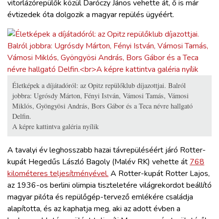
vitorlázórepülők közül Daróczy János vehette át, ő is már
évtizedek óta dolgozik a magyar repülés ügyéért.
Életképek a díjátadóról: az Opitz repülőklub díjazottjai. Balról
jobbra: Ugrósdy Márton, Fényi István, Vámosi Tamás, Vámosi
Miklós, Gyöngyösi András, Bors Gábor és a Teca névre hallgató
Delfin.
A képre kattintva galéria nyílik
A tavalyi év leghosszabb hazai távrepüléséért járó Rotter-
kupát Hegedűs László Bagoly (Malév RK) vehette át
768
kilométeres teljesítményével.
A Rotter-kupát Rotter Lajos,
az 1936-os berlini olimpia tiszteletére világrekordot beállító
magyar pilóta és repülőgép-tervező emlékére családja
alapította, és az kaphatja meg, aki az adott évben a