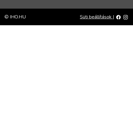
© IHO.HU
Süti beállítások
|