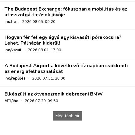
The Budapest Exchange: fókuszban a mobilitás és az
utasszolgáltatások jövője
iho.hu
·
2026.08.05. 09:20
Hogyan fér fel egy ágyú egy kisvasúti pőrekocsira?
Lehet, Pálházán kiderül!
iho/vasút
·
2026.08.01. 17:00
A Budapest Airport a következő tíz napban csökkenti
az energiafelhasználását
iho/repülés
·
2026.07.31. 20:00
Elkészült az ötvenezredik debreceni BMW
MTI/iho
·
2026.07.29. 09:50
Még több hír