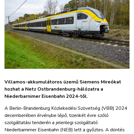
ZÖLDÚT
HAJÓZÁS
BLOG
ARCHÍVUM
WEBSHOP
Villamos-akkumulátoros üzemű Siemens Mireókat
hozhat a Netz Ostbrandenburg-hálózatra a
BELÉPÉS
Niederbarnimer Eisenbahn 2024-től.
A Berlin-Brandenburg Közlekedési Szövetség (VBB) 2024
REGISZTRÁCIÓ
decemberében érvénybe lépő, tizenkét évre szóló
szolgáltatási tenderén a jelenlegi szolgáltató
Niederbarnimer Eisenbahn (NEB) lett a győztes. A döntés