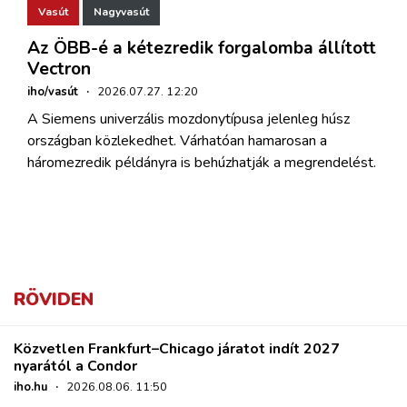
Vasút
Nagyvasút
Az ÖBB-é a kétezredik forgalomba állított
Vectron
iho/vasút
·
2026.07.27. 12:20
A Siemens univerzális mozdonytípusa jelenleg húsz
országban közlekedhet. Várhatóan hamarosan a
háromezredik példányra is behúzhatják a megrendelést.
RÖVIDEN
Közvetlen Frankfurt–Chicago járatot indít 2027
nyarától a Condor
iho.hu
·
2026.08.06. 11:50