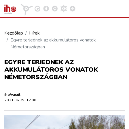
Kezdőlap
Hírek
Egyre terjednek az akkumulátoros vonatok
VASÚT
Németországban
Kosár megtekintése
EGYRE TERJEDNEK AZ
KÖZÚT
AKKUMULÁTOROS VONATOK
NÉMETORSZÁGBAN
REPÜLÉS
iho/vasút
KÖZLEKEDÉSFEJLESZTÉS
2021.06.29. 12:00
ELLÁTÁSI LÁNC