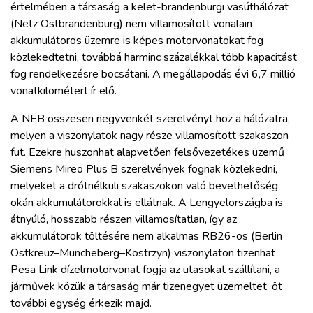
értelmében a társaság a kelet-brandenburgi vasúthálózat
(Netz Ostbrandenburg) nem villamosított vonalain
akkumulátoros üzemre is képes motorvonatokat fog
közlekedtetni, továbbá harminc százalékkal több kapacitást
fog rendelkezésre bocsátani. A megállapodás évi 6,7 millió
vonatkilométert ír elő.
A NEB összesen negyvenkét szerelvényt hoz a hálózatra,
melyen a viszonylatok nagy része villamosított szakaszon
fut. Ezekre huszonhat alapvetően felsővezetékes üzemű
Siemens Mireo Plus B szerelvények fognak közlekedni,
melyeket a drótnélküli szakaszokon való bevethetőség
okán akkumulátorokkal is ellátnak. A Lengyelországba is
átnyúló, hosszabb részen villamosítatlan, így az
akkumulátorok töltésére nem alkalmas RB26-os (Berlin
Ostkreuz–Müncheberg–Kostrzyn) viszonylaton tizenhat
Pesa Link dízelmotorvonat fogja az utasokat szállítani, a
járművek közük a társaság már tizenegyet üzemeltet, öt
további egység érkezik majd.