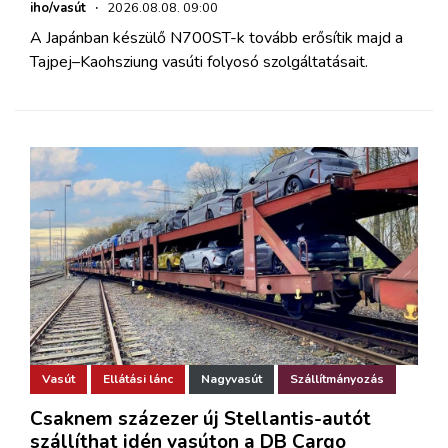
iho/vasút
·
2026.08.08. 09:00
A Japánban készülő N700ST-k tovább erősítik majd a
Tajpej–Kaohsziung vasúti folyosó szolgáltatásait.
Vasút
Ellátási lánc
Nagyvasút
Szállítmányozás
Csaknem százezer új Stellantis-autót
szállíthat idén vasúton a DB Cargo