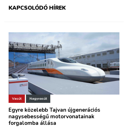
KAPCSOLÓDÓ HÍREK
Vasút
Nagyvasút
Egyre közelebb Tajvan újgenerációs
nagysebességű motorvonatainak
forgalomba állása