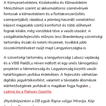
A Környezetvédelmi, Közlekedési és Klímavédelmi
Minisztérium szerint az akkumulátoros szerelvények
fontosak a klímavédelem és a flottakorszerűsítés
szempontjából, ráadásul a jelenleg használt vonatokhoz
képest magasabb szintű komfortot és több ülőhelyet
fognak kínálni, még vonzóbbá téve a vasúti utazást. A
szolgáltatásfejlesztés előnyös lesz Brandenburg szövetségi
tartomány északi és keleti részeinek, továbbá jobb
összeköttetéseket nyújt majd Lengyelországba is.
A szövetségi tartomány, a lengyelországi Lubusz vajdaság
és a VBB RailBLu néven indított el egy uniós támogatású
projektet a Németország és Legyelország közötti vasúti
határforgalom javítása érdekében. A fejlesztés várhatóan
digitális jegyértékesítést, valamint a távolabbi állomások
elérhetőségének javítását is magában fogja foglalni
–
számol be a Railway Gazette.
(Nyitóképünkön a DB egyik Rajna-völgyi Mireója. Kép