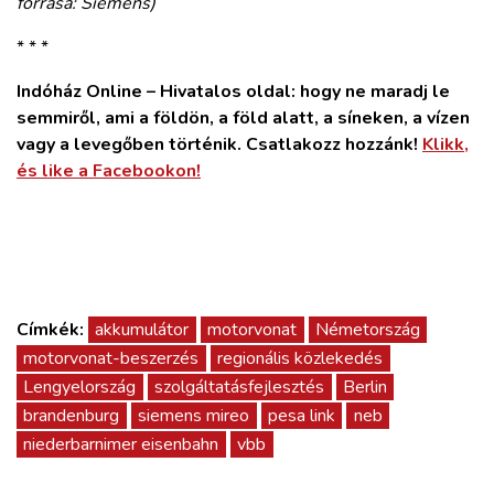
forrása: Siemens)
* * *
Indóház Online – Hivatalos oldal: hogy ne maradj le
semmiről, ami a földön, a föld alatt, a síneken, a vízen
vagy a levegőben történik. Csatlakozz hozzánk!
Klikk,
és like a Facebookon!
Címkék:
akkumulátor
motorvonat
Németország
motorvonat-beszerzés
regionális közlekedés
Lengyelország
szolgáltatásfejlesztés
Berlin
brandenburg
siemens mireo
pesa link
neb
niederbarnimer eisenbahn
vbb