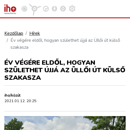
Kezdőlap
Hírek
Év végére eldől, hogyan születhet újjá az Üllői út külső
VASÚT
szakasza
Kosár megtekintése
ÉV VÉGÉRE ELDŐL, HOGYAN
KÖZÚT
SZÜLETHET ÚJJÁ AZ ÜLLŐI ÚT KÜLSŐ
SZAKASZA
REPÜLÉS
iho/közút
KÖZLEKEDÉSFEJLESZTÉS
2021.01.12. 20:25
ELLÁTÁSI LÁNC