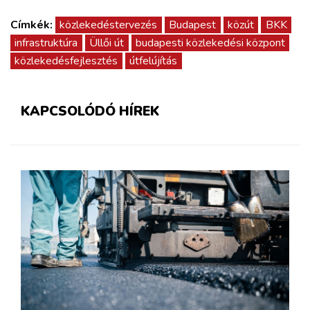
Címkék:
közlekedéstervezés
Budapest
közút
BKK
infrastruktúra
Üllői út
budapesti közlekedési központ
közlekedésfejlesztés
útfelújítás
KAPCSOLÓDÓ HÍREK