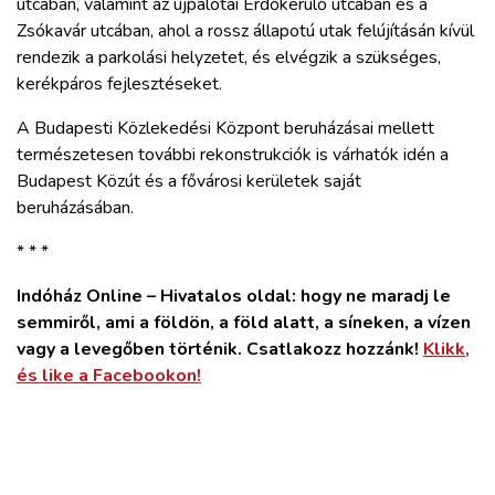
utcában, valamint az újpalotai Erdőkerülő utcában és a
Zsókavár utcában, ahol a rossz állapotú utak felújításán kívül
rendezik a parkolási helyzetet, és elvégzik a szükséges,
kerékpáros fejlesztéseket.
A Budapesti Közlekedési Központ beruházásai mellett
természetesen további rekonstrukciók is várhatók idén a
Budapest Közút és a fővárosi kerületek saját
beruházásában.
* * *
Indóház Online – Hivatalos oldal: hogy ne maradj le
semmiről, ami a földön, a föld alatt, a síneken, a vízen
vagy a levegőben történik. Csatlakozz hozzánk!
Klikk,
és like a Facebookon!