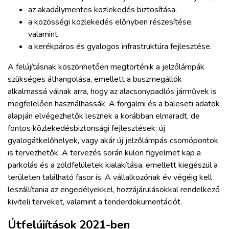
az akadálymentes közlekedés biztosítása,
a közösségi közlekedés előnyben részesítése,
valamint
a kerékpáros és gyalogos infrastruktúra fejlesztése.
A felújításnak köszönhetően megtörténik a jelzőlámpák
szükséges áthangolása, emellett a buszmegállók
alkalmassá válnak arra, hogy az alacsonypadlós járművek is
megfelelően használhassák. A forgalmi és a baleseti adatok
alapján elvégezhetők lesznek a korábban elmaradt, de
fontos közlekedésbiztonsági fejlesztések: új
gyalogátkelőhelyek, vagy akár új jelzőlámpás csomópontok
is tervezhetők. A tervezés során külön figyelmet kap a
parkolás és a zöldfelületek kialakítása, emellett kiegészül a
területen található fasor is. A vállalkozónak év végéig kell
leszállítania az engedélyekkel, hozzájárulásokkal rendelkező
kiviteli terveket, valamint a tenderdokumentációt.
Útfelújítások 2021-ben