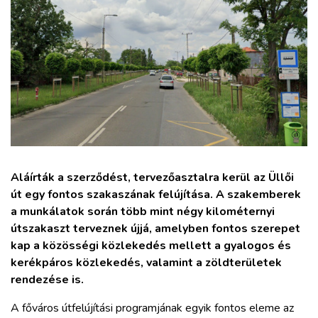
ZÖLDÚT
HAJÓZÁS
BLOG
ARCHÍVUM
WEBSHOP
Aláírták a szerződést, tervezőasztalra kerül az Üllői
út egy fontos szakaszának felújítása. A szakemberek
a munkálatok során több mint négy kilométernyi
BELÉPÉS
útszakaszt terveznek újjá, amelyben fontos szerepet
kap a közösségi közlekedés mellett a gyalogos és
REGISZTRÁCIÓ
kerékpáros közlekedés, valamint a zöldterületek
rendezése is.
A főváros útfelújítási programjának egyik fontos eleme az