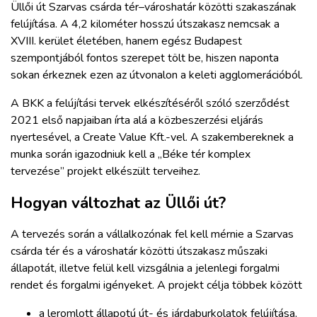
Üllői út Szarvas csárda tér–városhatár közötti szakaszának
felújítása. A 4,2 kilométer hosszú útszakasz nemcsak a
XVIII. kerület életében, hanem egész Budapest
szempontjából fontos szerepet tölt be, hiszen naponta
sokan érkeznek ezen az útvonalon a keleti agglomerációból.
A BKK a felújítási tervek elkészítéséről szóló szerződést
2021 első napjaiban írta alá a közbeszerzési eljárás
nyertesével, a Create Value Kft.-vel. A szakembereknek a
munka során igazodniuk kell a „Béke tér komplex
tervezése” projekt elkészült terveihez.
Hogyan változhat az Üllői út?
A tervezés során a vállalkozónak fel kell mérnie a Szarvas
csárda tér és a városhatár közötti útszakasz műszaki
állapotát, illetve felül kell vizsgálnia a jelenlegi forgalmi
rendet és forgalmi igényeket. A projekt célja többek között
a leromlott állapotú út- és járdaburkolatok felújítása,