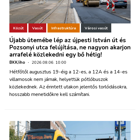
Közút
Vasút
Infrastruktúra
Városi vasút
Újabb ütemébe lép az újpesti István út és
Pozsonyi utca felújítása, ne nagyon akarjon
arrafelé közlekedni egy bő hétig!
BKK/iho
·
2026.08.06. 10:00
Hétfőtől augusztus 19-éig a 12-es, a 12A és a 14-es
villamosok nem járnak, helyettük pótlóbuszok
közlekednek. Az érintett utakon jelentős torlódásokra,
hosszabb menetidőkre kell számítani.