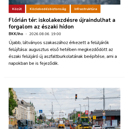
Közút
Közlekedésbiztonság
Infrastruktúra
Flórián tér: iskolakezdésre újraindulhat a
forgalom az északi hídon
BKK/iho
·
2026.08.06. 19:00
Újabb, látványos szakaszához érkezett a felüljárók
felújítása: augusztus első hetében megkezdődött az
északi felüljáró új aszfaltburkolatának beépítése, ami a
napokban be is fejeződik.