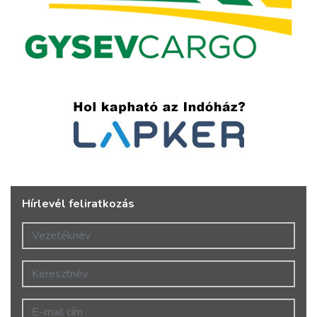
Hírlevél feliratkozás
Vezetéknév
Keresztnév
E-mail cím