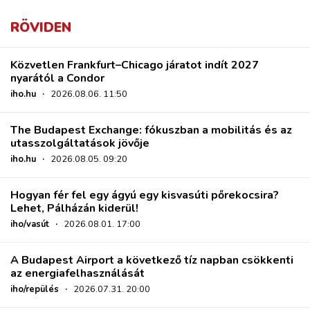
RÖVIDEN
Közvetlen Frankfurt–Chicago járatot indít 2027
nyarától a Condor
iho.hu
·
2026.08.06. 11:50
The Budapest Exchange: fókuszban a mobilitás és az
utasszolgáltatások jövője
iho.hu
·
2026.08.05. 09:20
Hogyan fér fel egy ágyú egy kisvasúti pőrekocsira?
Lehet, Pálházán kiderül!
iho/vasút
·
2026.08.01. 17:00
A Budapest Airport a következő tíz napban csökkenti
az energiafelhasználását
iho/repülés
·
2026.07.31. 20:00