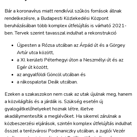
Bár a koronavírus miatt rendkívül szűkös források állnak
rendelkezésre, a Budapesti Közlekedési Központ
beruházásában több komplex útfelújítás is várható 2021-
ben. Tervek szerint tavasszal indulhat a rekonstrukció
Újpesten a Rózsa utcában az Árpád út és a Görgey
Artúr utca között,
a XI. kerületi Péterhegyi úton a Neszmélyi út és az
Egér út között,
az angyalföldi Göncöl utcában és
a rákospalotai Deák utcában.
Ezeken a szakaszokon nem csak az utak újulnak meg, hanem
a közvilágítás és a járdák is. Szükség esetén új
gyalogátkelőhelyeket hoznak létre, illetve
akadálymentesítik a meglévőket. Ha sikerrel zárulnak a
közbeszerzési eljárások, szintén komplex útfelújítás indulhat
ősszel a terézvárosi Podmaniczky utcában, a zuglói Vezér