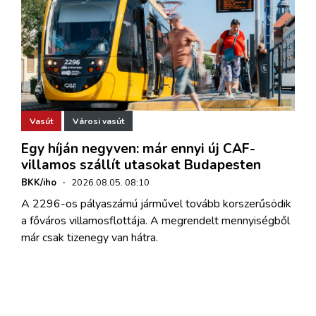
Vasút
Városi vasút
Egy híján negyven: már ennyi új CAF-
villamos szállít utasokat Budapesten
BKK/iho
·
2026.08.05. 08:10
A 2296-os pályaszámú járművel tovább korszerűsödik
a főváros villamosflottája. A megrendelt mennyiségből
már csak tizenegy van hátra.