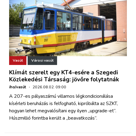
Vasút
Városi vasút
Klímát szerelt egy KT4-esére a Szegedi
Közlekedési Társaság: jövőre folytatnák
iho/vasút
·
2026.08.02. 09:00
A 207-es pályaszámú villamos légkondicionálása
kísérleti beruházás is felfogható, kipróbálta az SZKT,
hogyan lehet megvalósítani egy ilyen „upgrade-et”.
Húszmillió forintba került a „beavatkozás”.