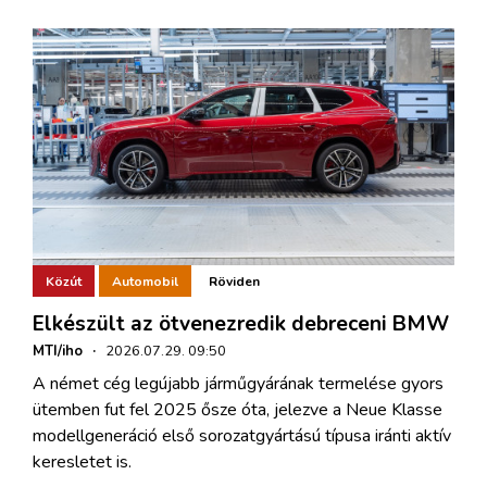
Közút
Automobil
Röviden
Elkészült az ötvenezredik debreceni BMW
MTI/iho
·
2026.07.29. 09:50
A német cég legújabb járműgyárának termelése gyors
ütemben fut fel 2025 ősze óta, jelezve a Neue Klasse
modellgeneráció első sorozatgyártású típusa iránti aktív
keresletet is.