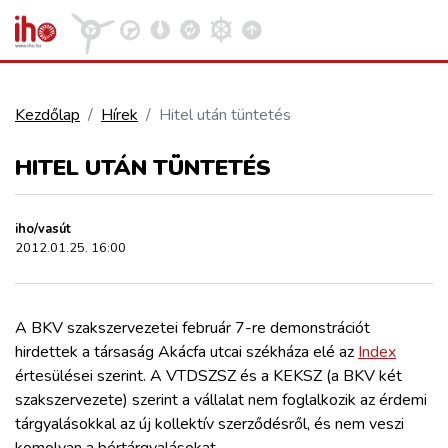
Kezdőlap
Hírek
Hitel után tüntetés
VASÚT
HITEL UTÁN TÜNTETÉS
Kosár megtekintése
KÖZÚT
iho/vasút
2012.01.25. 16:00
REPÜLÉS
A BKV szakszervezetei február 7-re demonstrációt
KÖZLEKEDÉSFEJLESZTÉS
hirdettek a társaság Akácfa utcai székháza elé az
Index
értesülései szerint. A VTDSZSZ és a KEKSZ (a BKV két
ELLÁTÁSI LÁNC
szakszervezete) szerint a vállalat nem foglalkozik az érdemi
tárgyalásokkal az új kollektív szerződésről, és nem veszi
komolyan a bértárgyalásokat.