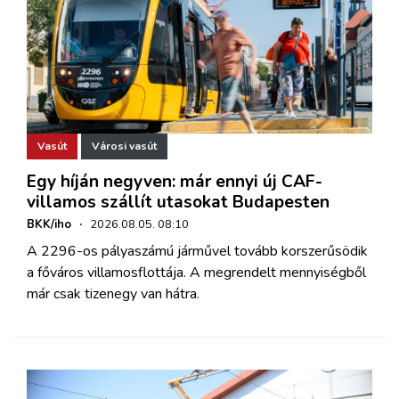
Vasút
Városi vasút
Egy híján negyven: már ennyi új CAF-
villamos szállít utasokat Budapesten
BKK/iho
·
2026.08.05. 08:10
A 2296-os pályaszámú járművel tovább korszerűsödik
a főváros villamosflottája. A megrendelt mennyiségből
már csak tizenegy van hátra.