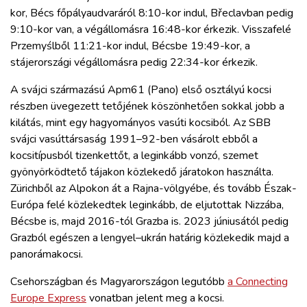
kor, Bécs főpályaudvaráról 8:10-kor indul, Břeclavban pedig
9:10-kor van, a végállomásra 16:48-kor érkezik. Visszafelé
Przemyślből 11:21-kor indul, Bécsbe 19:49-kor, a
stájerországi végállomásra pedig 22:34-kor érkezik.
A svájci származású Apm61 (Pano) első osztályú kocsi
részben üvegezett tetőjének köszönhetően sokkal jobb a
kilátás, mint egy hagyományos vasúti kocsiból. Az SBB
svájci vasúttársaság 1991–92-ben vásárolt ebből a
kocsitípusból tizenkettőt, a leginkább vonzó, szemet
gyönyörködtető tájakon közlekedő járatokon használta.
Zürichből az Alpokon át a Rajna-völgyébe, és tovább Észak-
Európa felé közlekedtek leginkább, de eljutottak Nizzába,
Bécsbe is, majd 2016-tól Grazba is. 2023 júniusától pedig
Grazból egészen a lengyel–ukrán határig közlekedik majd a
panorámakocsi.
Csehországban és Magyarországon legutóbb
a Connecting
Europe Express
vonatban jelent meg a kocsi.