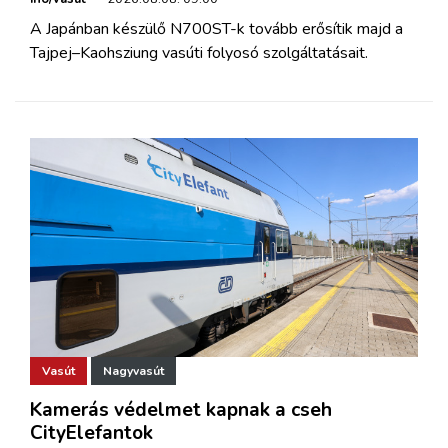
A Japánban készülő N700ST-k tovább erősítik majd a
Tajpej–Kaohsziung vasúti folyosó szolgáltatásait.
Vasút
Nagyvasút
Kamerás védelmet kapnak a cseh
CityElefantok