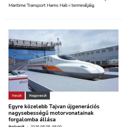
Maritime Transport Hams Hall-i termináljáig.
Vasút
Nagyvasút
Egyre közelebb Tajvan újgenerációs
nagysebességű motorvonatainak
forgalomba állása
iho/vasút
·
2026.08.08. 09:00