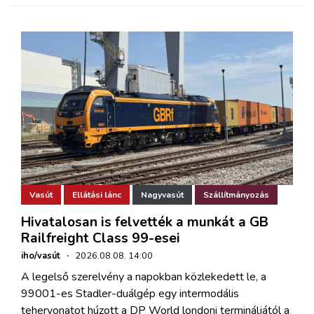
Vasút
Ellátási lánc
Nagyvasút
Szállítmányozás
Hivatalosan is felvették a munkát a GB
Railfreight Class 99-esei
iho/vasút
·
2026.08.08. 14:00
A legelső szerelvény a napokban közlekedett le, a
99001-es Stadler-duálgép egy intermodális
tehervonatot húzott a DP World londoni termináljától a