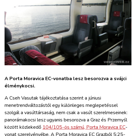
ZÖLDÚT
HAJÓZÁS
BLOG
ARCHÍVUM
WEBSHOP
A Porta Moravica EC-vonatba lesz besorozva a svájci
élménykocsi.
BELÉPÉS
A Cseh Vasutak tájékoztatása szerint a júniusi
menetrendváltozástól egy különleges meglepetéssel
REGISZTRÁCIÓ
szolgál a vasúttársaság, nem csak a vasút szerelmeseinek:
panorámakocsi lesz ugyanis besorozva a Graz és Przemyśl
között közlekedő
104/105-ös számú, Porta Moravica EC
-
vonat szerelvényébe. A Porta Moravica EC Grazból 5:25-