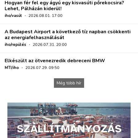
Hogyan fér fel egy ágyú egy kisvasúti pőrekocsira?
Lehet, Pálházán kiderül!
iho/vasút
·
2026.08.01. 17:00
A Budapest Airport a következő tíz napban csökkenti
az energiafelhasználását
iho/repülés
·
2026.07.31. 20:00
Elkészült az ötvenezredik debreceni BMW
MTI/iho
·
2026.07.29. 09:50
Még több hír