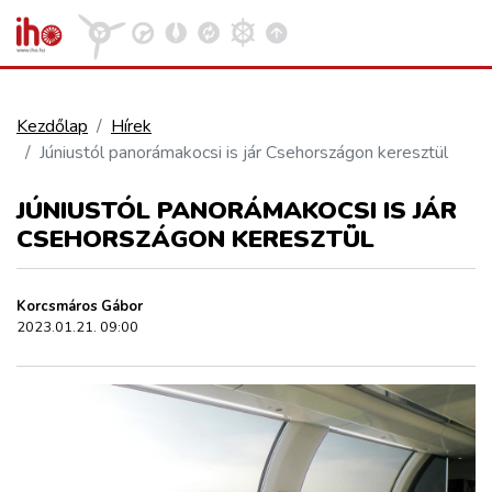
Kezdőlap
Hírek
Júniustól panorámakocsi is jár Csehországon keresztül
VASÚT
Kosár megtekintése
JÚNIUSTÓL PANORÁMAKOCSI IS JÁR
KÖZÚT
CSEHORSZÁGON KERESZTÜL
REPÜLÉS
Korcsmáros Gábor
2023.01.21. 09:00
KÖZLEKEDÉSFEJLESZTÉS
ELLÁTÁSI LÁNC