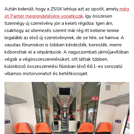
Aztán kiderült, hogy a ZSSK lehívja azt az opciót, amely
még
öt Panter megrendelésére vonatkozik
, így összesen
tizennégy új szerelvény jön a keleti régióba. Igen ám,
csakhogy az ütemezés szerint már rég itt kellene lennie
legalább az első új szerelvénynek, de se híre, se hamva. A
vasutas fórumokon is többen kérdezték, keresték, merre
kóboroltak el a sínpárducok. A nagyszombati járműjavítóban
végzik a végösszeszerelésüket, ott láttak többen,
különböző összeszerelési fázisban lévő 661-es sorozatú
villamos motorvonatot és betétkocsijait.