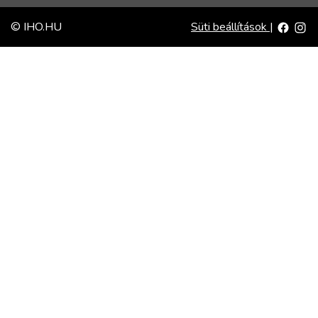
© IHO.HU
Süti beállítások
|