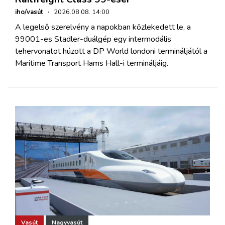
iho/vasút
·
2026.08.08. 14:00
A legelső szerelvény a napokban közlekedett le, a
99001-es Stadler-duálgép egy intermodális
tehervonatot húzott a DP World londoni termináljától a
Maritime Transport Hams Hall-i termináljáig.
Vasút
Nagyvasút