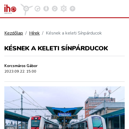
Kezdőlap
Hírek
Késnek a keleti Sínpárducok
VASÚT
KÉSNEK A KELETI SÍNPÁRDUCOK
Kosár megtekintése
KÖZÚT
Korcsmáros Gábor
2023.09.22. 15:00
REPÜLÉS
KÖZLEKEDÉSFEJLESZTÉS
ELLÁTÁSI LÁNC