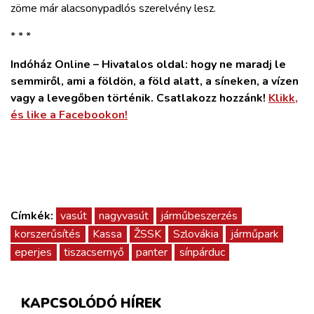
zöme már alacsonypadlós szerelvény lesz.
* * *
Indóház Online – Hivatalos oldal: hogy ne maradj le
semmiről, ami a földön, a föld alatt, a síneken, a vízen
vagy a levegőben történik. Csatlakozz hozzánk!
Klikk,
és like a Facebookon!
Címkék:
vasút
nagyvasút
járműbeszerzés
korszerűsítés
Kassa
ŽSSK
Szlovákia
járműpark
eperjes
tiszacsernyő
panter
sínpárduc
KAPCSOLÓDÓ HÍREK