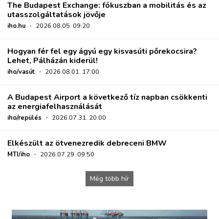
The Budapest Exchange: fókuszban a mobilitás és az
utasszolgáltatások jövője
iho.hu
·
2026.08.05. 09:20
Hogyan fér fel egy ágyú egy kisvasúti pőrekocsira?
Lehet, Pálházán kiderül!
iho/vasút
·
2026.08.01. 17:00
A Budapest Airport a következő tíz napban csökkenti
az energiafelhasználását
iho/repülés
·
2026.07.31. 20:00
Elkészült az ötvenezredik debreceni BMW
MTI/iho
·
2026.07.29. 09:50
Még több hír