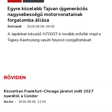
Egyre közelebb Tajvan újgenerációs
nagysebességű motorvonatainak
forgalomba állása
iho/vasút
·
2026.08.08. 09:00
A Japánban készülő N700ST-k tovább erősítik majd a
Tajpej–Kaohsziung vasúti folyosó szolgáltatásait.
RÖVIDEN
Közvetlen Frankfurt–Chicago járatot indít 2027
nyarától a Condor
iho.hu
·
2026.08.06. 11:50