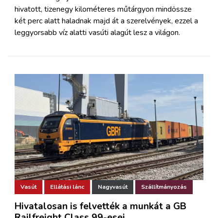
hivatott, tizenegy kilométeres műtárgyon mindössze
két perc alatt haladnak majd át a szerelvények, ezzel a
leggyorsabb víz alatti vasúti alagút lesz a világon.
Vasút
Ellátási lánc
Nagyvasút
Szállítmányozás
Hivatalosan is felvették a munkát a GB
Railfreight Class 99-esei