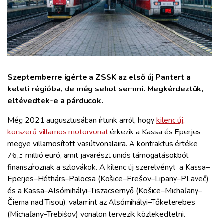
ZÖLDÚT
HAJÓZÁS
BLOG
Szeptemberre ígérte a ZSSK
az első új Pantert a
keleti régióba, de még sehol semmi. Megkérdeztük,
ARCHÍVUM
eltévedtek-e a párducok.
WEBSHOP
Még 2021 augusztusában írtunk arról, hogy
kilenc új,
korszerű villamos motorvonat
érkezik a Kassa és Eperjes
megye villamosított vasútvonalaira. A kontraktus értéke
BELÉPÉS
76,3 millió euró, amit javarészt uniós támogatásokból
finanszíroznak a szlovákok. A kilenc új szerelvényt a Kassa–
REGISZTRÁCIÓ
Eperjes–Héthárs–Palocsa (Košice–Prešov–Lipany–PLaveč)
és a Kassa–Alsómihályi–Tiszacsernyő (Košice–Michaľany–
Čierna nad Tisou), valamint az Alsómihályi–Tőketerebes
(Michaľany–Trebišov) vonalon tervezik közlekedtetni.