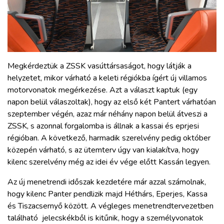
Megkérdeztük a ZSSK vasúttársaságot, hogy látják a
helyzetet, mikor várható a keleti régiókba ígért új villamos
motorvonatok megérkezése. Azt a választ kaptuk (egy
napon belül válaszoltak), hogy az első két Pantert várhatóan
szeptember végén, azaz már néhány napon belül átveszi a
ZSSK, s azonnal forgalomba is állnak a kassai és eprjesi
régióban. A következő, harmadik szerelvény pedig október
közepén várható, s az ütemterv úgy van kialakítva, hogy
kilenc szerelvény még az idei év vége előtt Kassán legyen.
Az új menetrendi időszak kezdetére már azzal számolnak,
hogy kilenc Panter pendlizik majd Héthárs, Eperjes, Kassa
és Tiszacsernyő között. A végleges menetrendtervezetben
található jelecskékből is kitűnik, hogy a személyvonatok