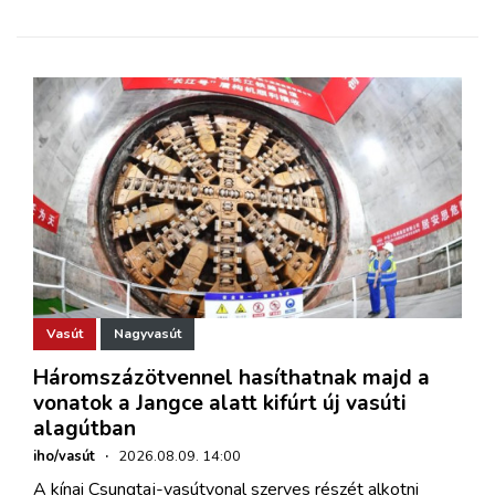
Vasút
Nagyvasút
Háromszázötvennel hasíthatnak majd a
vonatok a Jangce alatt kifúrt új vasúti
alagútban
iho/vasút
·
2026.08.09. 14:00
A kínai Csungtaj-vasútvonal szerves részét alkotni