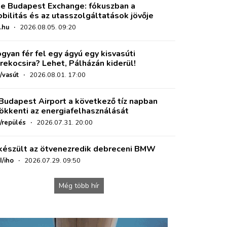
e Budapest Exchange: fókuszban a
bilitás és az utasszolgáltatások jövője
.hu
·
2026.08.05. 09:20
gyan fér fel egy ágyú egy kisvasúti
rekocsira? Lehet, Pálházán kiderül!
/vasút
·
2026.08.01. 17:00
Budapest Airport a következő tíz napban
ökkenti az energiafelhasználását
o/repülés
·
2026.07.31. 20:00
készült az ötvenezredik debreceni BMW
I/iho
·
2026.07.29. 09:50
Még több hír