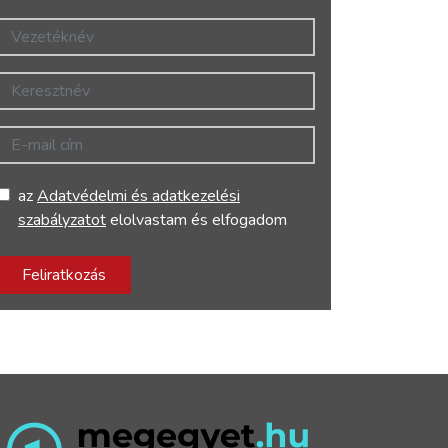
Vezetéknév
Keresztnév
E-mail cím
az
Adatvédelmi és adatkezelési
szabályzatot
elolvastam és elfogadom
Feliratkozás