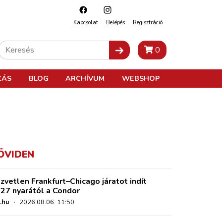
Kapcsolat
Belépés
Regisztráció
0
ZÁS
BLOG
ARCHÍVUM
WEBSHOP
ÖVIDEN
zvetlen Frankfurt–Chicago járatot indít
27 nyarától a Condor
.hu
·
2026.08.06. 11:50