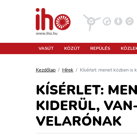
VASÚT
VASÚT
KÖZÚT
REPÜLÉS
KÖZLE
KÖZÚT
Kezdőlap
Hírek
Kísérlet: menet közben is k
REPÜLÉS
KÍSÉRLET: ME
KIDERÜL, VAN-
KÖZLEKEDÉSFEJLESZTÉS
VELARÓNAK
ELLÁTÁSI LÁNC