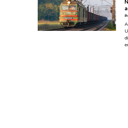
N
a
i
A
U
d
e