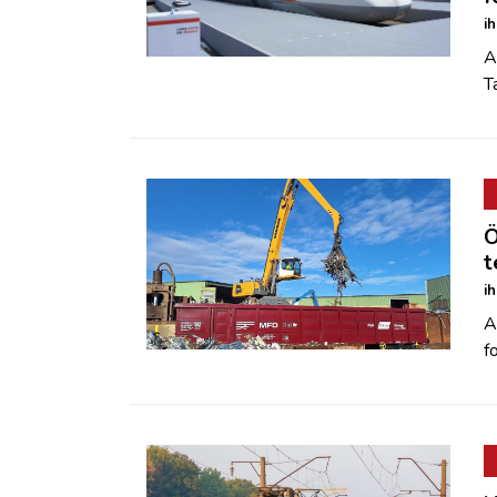
i
A
T
Ö
t
i
A
f