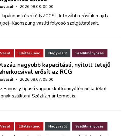
ho/vasút
·
2026.08.08. 09:00
 Japánban készülő N700ST-k tovább erősítik majd a
ajpej–Kaohsziung vasúti folyosó szolgáltatásait.
Vasút
Ellátási lánc
Nagyvasút
Szállítmányozás
tszáz nagyobb kapacitású, nyitott tetejű
eherkocsival erősít az RCG
ho/vasút
·
2026.08.07. 09:00
z Eanos-y típusú vagonokkal könnyűfémhulladékot
ognak szállítani. Száztíz már termel is.
Vasút
Ellátási lánc
Nagyvasút
Szállítmányozás