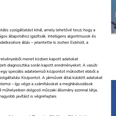
tális szolgáltatást kínál, amely lehetővé teszi, hogy a
os állapotához igazítsák. Intelligens algoritmusok és
lkezésre állás – jelentette ki Jochen Eickholt, a
erelvényeiből menet közben kapott adatokat
lzeti diagnosztika során kapott eredményeket. A vasúti
ly egy speciális adatelemző központot működtet ebből a
zolgáltatási Központot. A járművek által küldött adatokat
 elemzi – így végzi a számításokat a meghibásodások
B műhelyeiben dolgozó műszaki állomány azonnal látja,
nagyobb javítást is végrehajtani.