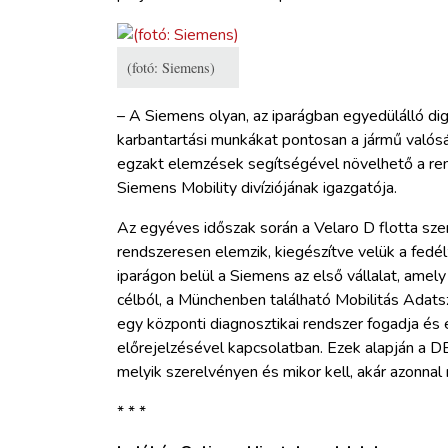
(fotó: Siemens)
– A Siemens olyan, az iparágban egyedülálló digi
karbantartási munkákat pontosan a jármű valóság
egzakt elemzések segítségével növelhető a rende
Siemens Mobility divíziójának igazgatója.
Az egyéves időszak során a Velaro D flotta sz
rendszeresen elemzik, kiegészítve velük a fedé
iparágon belül a Siemens az első vállalat, ame
célból, a Münchenben található Mobilitás Adats
egy központi diagnosztikai rendszer fogadja és
előrejelzésével kapcsolatban. Ezek alapján a D
melyik szerelvényen és mikor kell, akár azonnal 
* * *