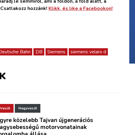
radj le semmiről, ami a földön, a föld alatt, a
. Csatlakozz hozzánk!
Klikk, és like a Facebookon!
Deutsche Bahn
DB
Siemens
siemens velaro d
K
Vasút
Nagyvasút
gyre közelebb Tajvan újgenerációs
agysebességű motorvonatainak
orgalomba állása