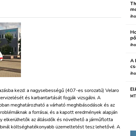
Th
mo
iho
Ho
pő
iho
A 
cs
ih
El
mazásba kezd: a nagysebességű (407-es sorozatú) Velaro
MT
ervizelését és karbantartását fogják vizsgálni. A
rábban meghatározható a várható meghibásodások és az
roblémáknak a forrásai, és a kapott eredmények alapján
y elkerülhetők az állásidők és növelhető a járműflotta
ábbinál költséghatékonyabb üzemeltetést tesz lehetővé. A