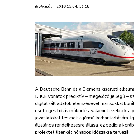
ZÖLDÚT
iho/vasút
·
2016.12.04. 11:15
HAJÓZÁS
BLOG
ARCHÍVUM
WEBSHOP
A Deutsche Bahn és a Siemens kísérleti alkal
BELÉPÉS
D ICE vonatok prediktív – megelőző jellegű – sz
digitalizált adatok elemzésével már sokkal ko
REGISZTRÁCIÓ
esetleges hibás működés, valamint ezeknek a p
javaslatokat tesznek a jármű karbantartására. Íg
általános rendelkezésre állása, ez pedig a kor
projektet tizenkét hónapos időszakra tervezik.