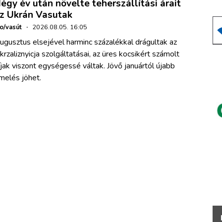
égy év után növelte teherszállítási árait
z Ukrán Vasutak
ho/vasút
·
2026.08.05. 16:05
ugusztus elsejével harminc százalékkal drágultak az
krzaliznyicja szolgáltatásai, az üres kocsikért számolt
íjak viszont egységessé váltak. Jövő januártól újabb
melés jöhet.