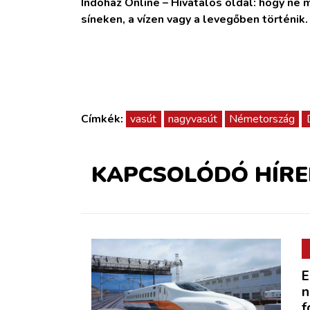
Indóház Online – Hivatalos oldal: hogy ne ma
síneken, a vízen vagy a levegőben történik
Címkék:
vasút
nagyvasút
Németország
KAPCSOLÓDÓ HÍRE
E
n
f