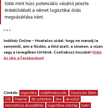
több mint húsz potenciális vásárló jelezte
érdeklődését a német logisztikai óriás
megvásárlása iránt.
* * *
Indóház Online – Hivatalos oldal: hogy ne maradj le
semmiről, ami a földön, a föld alatt, a síneken, a vízen
vagy a levegőben történik. Csatlakozz hozzánk!
Klikk,
és like a Facebookon!
Címkék:
logisztika
szállítmányozás
Deutsche Bahn
DB
Maersk
db schenker
dsv
akvizíció
nemzetközi áruszállítás
logisztikai üzletág
bahri