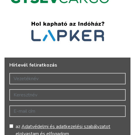
Hírlevél feliratkozás
Vezetéknév
Keresztnév
E-mail cím
az
Adatvédelmi és adatkezelési szabályzatot
elolvastam és elfogadom