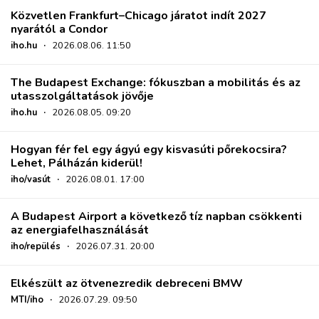
Közvetlen Frankfurt–Chicago járatot indít 2027
nyarától a Condor
iho.hu
·
2026.08.06. 11:50
The Budapest Exchange: fókuszban a mobilitás és az
utasszolgáltatások jövője
iho.hu
·
2026.08.05. 09:20
Hogyan fér fel egy ágyú egy kisvasúti pőrekocsira?
Lehet, Pálházán kiderül!
iho/vasút
·
2026.08.01. 17:00
A Budapest Airport a következő tíz napban csökkenti
az energiafelhasználását
iho/repülés
·
2026.07.31. 20:00
Elkészült az ötvenezredik debreceni BMW
MTI/iho
·
2026.07.29. 09:50