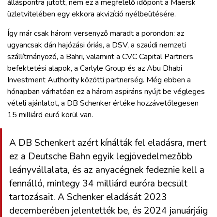
álláspontra jutott, nem ez a megfelelő időpont a Maersk
üzletvitelében egy ekkora akvizíció nyélbeütésére.
Így már csak három versenyző maradt a porondon: az
ugyancsak dán hajózási óriás, a DSV, a szaúdi nemzeti
szállítmányozó, a Bahri, valamint a CVC Capital Partners
befektetési alapok, a Carlyle Group és az Abu Dhabi
Investment Authority közötti partnerség. Még ebben a
hónapban várhatóan ez a három aspiráns nyújt be végleges
vételi ajánlatot, a DB Schenker értéke hozzávetőlegesen
15 milliárd euró körül van.
A DB Schenkert azért kínálták fel eladásra, mert
ez a Deutsche Bahn egyik legjövedelmezőbb
leányvállalata, és az anyacégnek fedeznie kell a
fennálló, mintegy 34 milliárd euróra becsült
tartozásait. A Schenker eladását 2023
decemberében jelentették be, és 2024 januárjáig