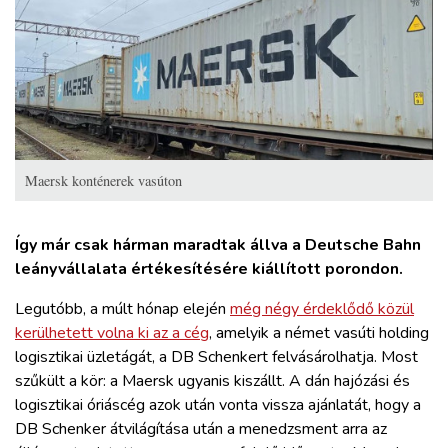
ZÖLDÚT
HAJÓZÁS
BLOG
Maersk konténerek vasúton
ARCHÍVUM
WEBSHOP
Így már csak hárman maradtak állva a Deutsche Bahn
leányvállalata értékesítésére kiállított porondon.
BELÉPÉS
Legutóbb, a múlt hónap elején
még négy érdeklődő közül
kerülhetett volna ki az a cég
, amelyik a német vasúti holding
logisztikai üzletágát, a DB Schenkert felvásárolhatja. Most
REGISZTRÁCIÓ
szűkült a kör: a Maersk ugyanis kiszállt. A dán hajózási és
logisztikai óriáscég azok után vonta vissza ajánlatát, hogy a
DB Schenker átvilágítása után a menedzsment arra az