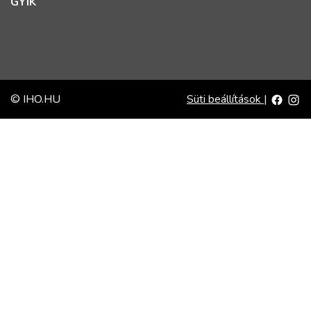
GYIK
© IHO.HU
Süti beállítások
|