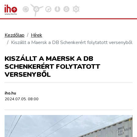
Kezdőlap
Hírek
Kiszállt a Maersk a DB Schenkerért folytatott versenyből
VASÚT
Kosár megtekintése
KISZÁLLT A MAERSK A DB
KÖZÚT
SCHENKERÉRT FOLYTATOTT
VERSENYBŐL
REPÜLÉS
iho.hu
2024.07.05. 08:00
KÖZLEKEDÉSFEJLESZTÉS
ELLÁTÁSI LÁNC