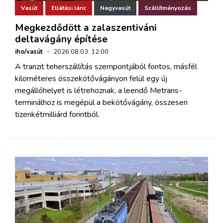
Vasút
Ellátási lánc
Nagyvasút
Szállítmányozás
Megkezdődött a zalaszentiváni
deltavágány építése
iho/vasút
·
2026.08.03. 12:00
A tranzit teherszállítás szempontjából fontos, másfél
kilométeres összekötővágányon felül egy új
megállóhelyet is létrehoznak, a leendő Metrans-
terminálhoz is megépül a bekötővágány, összesen
tizenkétmilliárd forintból.