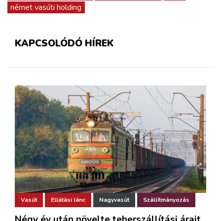
német vasúti holding
KAPCSOLÓDÓ HÍREK
Vasút
Ellátási lánc
Nagyvasút
Szállítmányozás
Négy év után növelte teherszállítási árait