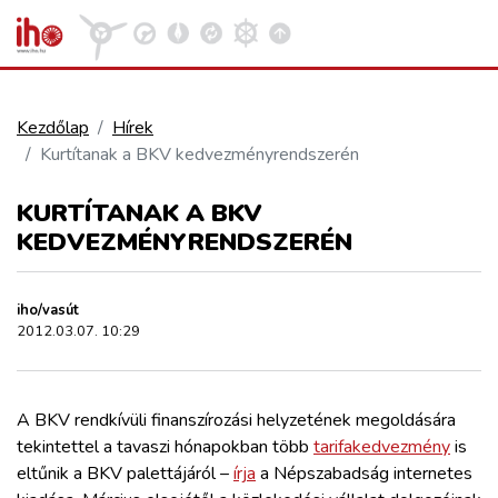
Kezdőlap
Hírek
Kurtítanak a BKV kedvezményrendszerén
VASÚT
Kosár megtekintése
KURTÍTANAK A BKV
KÖZÚT
KEDVEZMÉNYRENDSZERÉN
REPÜLÉS
iho/vasút
2012.03.07. 10:29
KÖZLEKEDÉSFEJLESZTÉS
A BKV rendkívüli finanszírozási helyzetének megoldására
ELLÁTÁSI LÁNC
tekintettel a tavaszi hónapokban több
tarifakedvezmény
is
eltűnik a BKV palettájáról –
írja
a Népszabadság internetes