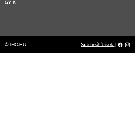
GYIK
© IHO.HU
Süti beállítások
|