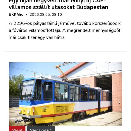
Egy híján negyven: már ennyi új CAF-
villamos szállít utasokat Budapesten
BKK/iho
·
2026.08.05. 08:10
A 2296-os pályaszámú járművel tovább korszerűsödik
a főváros villamosflottája. A megrendelt mennyiségből
már csak tizenegy van hátra.
Vasút
Városi vasút