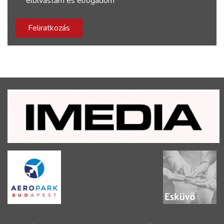
elolvastam és elfogadom
Feliratkozás