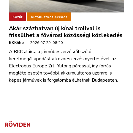
Közút
Autóbuszközlekedés
Akár százhatvan új kínai trolival is
frissülhet a fővárosi közösségi közlekedés
BKK/iho
·
2026.07.29. 08:20
A BKK aláírta a járműbeszerzésről szóló
keretmegállapodást a közbeszerzés nyertesével, az
Electrobus Europe Zrt.–Yutong párossal, így forrás
megléte esetén további, akkumulátoros üzemre is
képes járművek is forgalomba állhatnak Budapesten.
RÖVIDEN