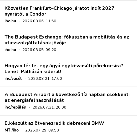
Közvetlen Frankfurt–Chicago járatot indít 2027
nyarától a Condor
iho.hu
·
2026.08.06. 11:50
The Budapest Exchange: fókuszban a mobilitás és az
utasszolgáltatások jövője
iho.hu
·
2026.08.05. 09:20
Hogyan fér fel egy ágyú egy kisvasúti pőrekocsira?
Lehet, Pálházán kiderül!
iho/vasút
·
2026.08.01. 17:00
A Budapest Airport a következő tíz napban csökkenti
az energiafelhasználását
iho/repülés
·
2026.07.31. 20:00
Elkészült az ötvenezredik debreceni BMW
MTI/iho
·
2026.07.29. 09:50