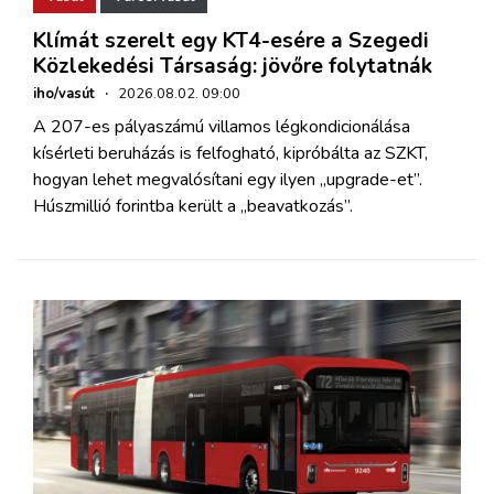
Klímát szerelt egy KT4-esére a Szegedi
Közlekedési Társaság: jövőre folytatnák
iho/vasút
·
2026.08.02. 09:00
A 207-es pályaszámú villamos légkondicionálása
kísérleti beruházás is felfogható, kipróbálta az SZKT,
hogyan lehet megvalósítani egy ilyen „upgrade-et”.
Húszmillió forintba került a „beavatkozás”.