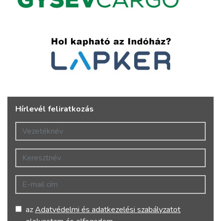
Hírlevél feliratkozás
Vezetéknév
Keresztnév
E-mail cím
az
Adatvédelmi és adatkezelési szabályzatot