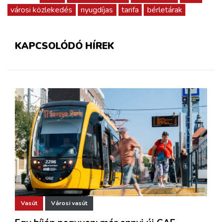
városi közlekedés
nyugdíjas
tarifa
bérletárak
KAPCSOLÓDÓ HÍREK
Vasút
Városi vasút