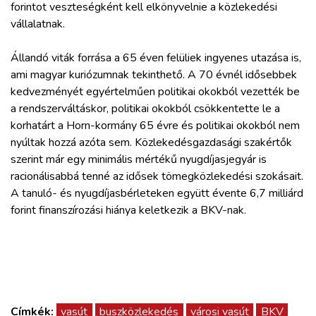
forintot veszteségként kell elkönyvelnie a közlekedési
vállalatnak.
Állandó viták forrása a 65 éven felüliek ingyenes utazása is,
ami magyar kuriózumnak tekinthető. A 70 évnél idősebbek
kedvezményét egyértelműen politikai okokból vezették be
a rendszerváltáskor, politikai okokból csökkentette le a
korhatárt a Horn-kormány 65 évre és politikai okokból nem
nyúltak hozzá azóta sem. Közlekedésgazdasági szakértők
szerint már egy minimális mértékű nyugdíjasjegyár is
racionálisabbá tenné az idősek tömegközlekedési szokásait.
A tanuló- és nyugdíjasbérleteken együtt évente 6,7 milliárd
forint finanszírozási hiánya keletkezik a BKV-nak.
Címkék:
vasút
buszközlekedés
városi vasút
BKV