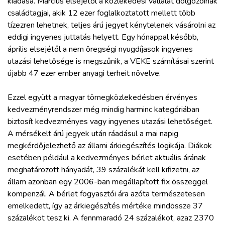
kiadása. Március elsejétől a közlekedési vállalat dolgozóinak
ZÖLDÚT
családtagjai, akik 12 ezer foglalkoztatott mellett több
tízezren lehetnek, teljes árú jegyet kénytelenek vásárolni az
HAJÓZÁS
eddigi ingyenes juttatás helyett. Egy hónappal később,
április elsejétől a nem öregségi nyugdíjasok ingyenes
utazási lehetősége is megszűnik, a VEKE számításai szerint
BLOG
újabb 47 ezer ember anyagi terheit növelve.
ARCHÍVUM
Ezzel együtt a magyar tömegközlekedésben érvényes
kedvezményrendszer még mindig harminc kategóriában
biztosít kedvezményes vagy ingyenes utazási lehetőséget.
WEBSHOP
A mérsékelt árú jegyek után ráadásul a mai napig
megkérdőjelezhető az állami árkiegészítés logikája. Diákok
BELÉPÉS
esetében például a kedvezményes bérlet aktuális árának
meghatározott hányadát, 39 százalékát kell kifizetni, az
állam azonban egy 2006-ban megállapított fix összeggel
REGISZTRÁCIÓ
kompenzál. A bérlet fogyasztói ára azóta természetesen
emelkedett, így az árkiegészítés mértéke mindössze 37
százalékot tesz ki. A fennmaradó 24 százalékot, azaz 2370