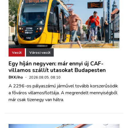
Vasút
Városi vasút
Egy híján negyven: már ennyi új CAF-
villamos szállít utasokat Budapesten
BKK/iho
·
2026.08.05. 08:10
A 2296-os pályaszámú járművel tovább korszerűsödik
a főváros villamosflottája. A megrendelt mennyiségből
már csak tizenegy van hátra.