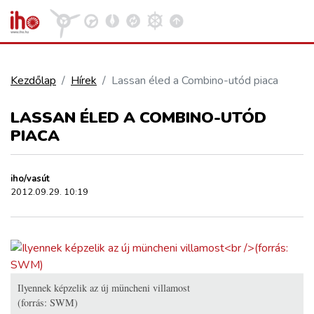
Kezdőlap
Hírek
Lassan éled a Combino-utód piaca
VASÚT
LASSAN ÉLED A COMBINO-UTÓD
Kosár megtekintése
PIACA
KÖZÚT
iho/vasút
REPÜLÉS
2012.09.29. 10:19
KÖZLEKEDÉSFEJLESZTÉS
ELLÁTÁSI LÁNC
Ilyennek képzelik az új müncheni villamost
(forrás: SWM)