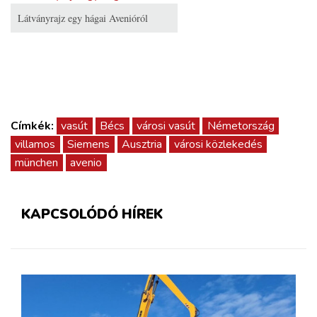
Látványrajz egy hágai Avenióról
Címkék:
vasút
Bécs
városi vasút
Németország
villamos
Siemens
Ausztria
városi közlekedés
münchen
avenio
KAPCSOLÓDÓ HÍREK