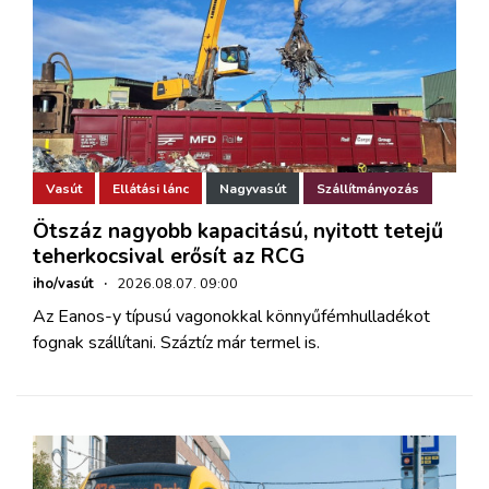
Vasút
Ellátási lánc
Nagyvasút
Szállítmányozás
Ötszáz nagyobb kapacitású, nyitott tetejű
teherkocsival erősít az RCG
iho/vasút
·
2026.08.07. 09:00
Az Eanos-y típusú vagonokkal könnyűfémhulladékot
fognak szállítani. Száztíz már termel is.