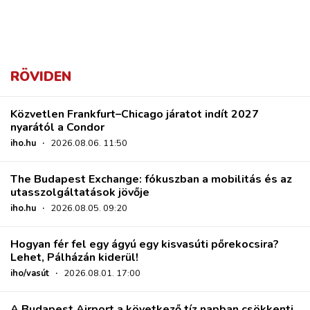
RÖVIDEN
Közvetlen Frankfurt–Chicago járatot indít 2027
nyarától a Condor
iho.hu
·
2026.08.06. 11:50
The Budapest Exchange: fókuszban a mobilitás és az
utasszolgáltatások jövője
iho.hu
·
2026.08.05. 09:20
Hogyan fér fel egy ágyú egy kisvasúti pőrekocsira?
Lehet, Pálházán kiderül!
iho/vasút
·
2026.08.01. 17:00
A Budapest Airport a következő tíz napban csökkenti