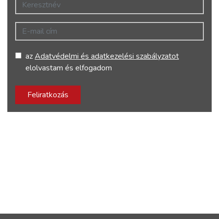
Keresztnév
E-mail cím
az
Adatvédelmi és adatkezelési szabályzatot
elolvastam és elfogadom
Feliratkozás