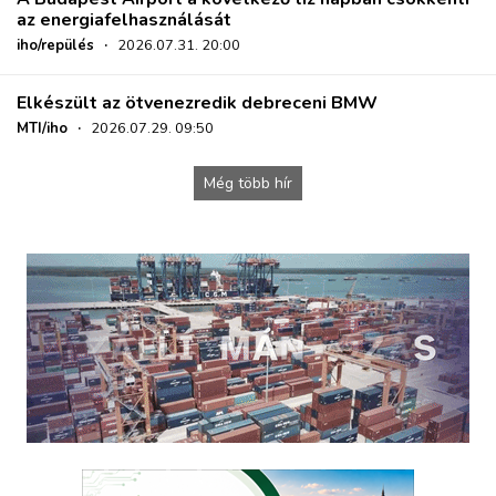
az energiafelhasználását
iho/repülés
·
2026.07.31. 20:00
Elkészült az ötvenezredik debreceni BMW
MTI/iho
·
2026.07.29. 09:50
Még több hír