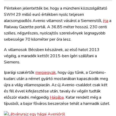
ZÖLDÚT
Pénteken jelentették be, hogy a müncheni közszolgáltató
SWM 29 millió euró értékben nyolc teljesen
HAJÓZÁS
alacsonypadlós Avenio villamost vásárol a Siemenstől,
írja
a
Railway Gazette portál. A 36,85 méter hosszú, 230 centi
BLOG
széles, négyrészes, nyolcajtós szerelvények legnagyobb
sebessége 70 kilométer per óra lesz.
ARCHÍVUM
A villamosok Bécsben készülnek, az első hatot 2013
végéig, a maradék kettőt 2015-ben ígéri szállítani a
Siemens.
WEBSHOP
Iparági szakértők
megjegyzik
, hogy úgy tűnik, a Combino-
kudarc után a német gyártó mostanában kapaszkodik meg
BELÉPÉS
újra a világ villamospiacán. Az új Avenio-családot csak két
és fél évvel kifejlesztése után, tavaly év végén tudták
REGISZTRÁCIÓ
először eladni, mégpedig
Hágába
. Katar rendelt még a
típusból, a bajor főváros beszerzése tehát a harmadik üzlet.