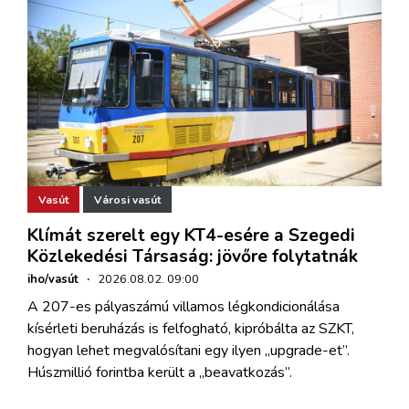
Vasút
Városi vasút
Klímát szerelt egy KT4-esére a Szegedi
Közlekedési Társaság: jövőre folytatnák
iho/vasút
·
2026.08.02. 09:00
A 207-es pályaszámú villamos légkondicionálása
kísérleti beruházás is felfogható, kipróbálta az SZKT,
hogyan lehet megvalósítani egy ilyen „upgrade-et”.
Húszmillió forintba került a „beavatkozás”.