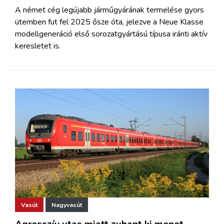
A német cég legújabb járműgyárának termelése gyors
ütemben fut fel 2025 ősze óta, jelezve a Neue Klasse
modellgeneráció első sorozatgyártású típusa iránti aktív
keresletet is.
Vasút
Nagyvasút