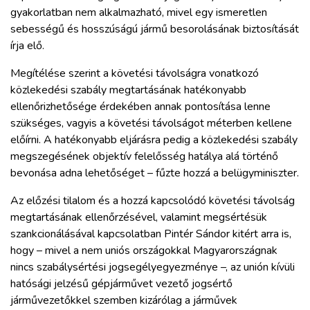
gyakorlatban nem alkalmazható, mivel egy ismeretlen
sebességű és hosszúságú jármű besorolásának biztosítását
írja elő.
Megítélése szerint a követési távolságra vonatkozó
közlekedési szabály megtartásának hatékonyabb
ellenőrizhetősége érdekében annak pontosítása lenne
szükséges, vagyis a követési távolságot méterben kellene
előírni. A hatékonyabb eljárásra pedig a közlekedési szabály
megszegésének objektív felelősség hatálya alá történő
bevonása adna lehetőséget – fűzte hozzá a belügyminiszter.
Az előzési tilalom és a hozzá kapcsolódó követési távolság
megtartásának ellenőrzésével, valamint megsértésük
szankcionálásával kapcsolatban Pintér Sándor kitért arra is,
hogy – mivel a nem uniós országokkal Magyarországnak
nincs szabálysértési jogsegélyegyezménye –, az unión kívüli
hatósági jelzésű gépjárművet vezető jogsértő
járművezetőkkel szemben kizárólag a járművek