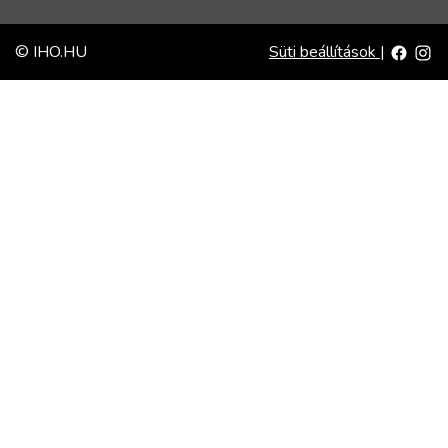
© IHO.HU
Süti beállítások
|