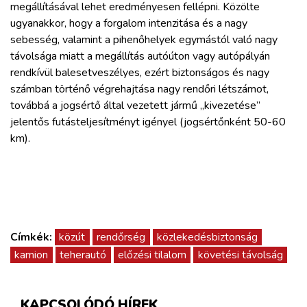
megállításával lehet eredményesen fellépni. Közölte
ugyanakkor, hogy a forgalom intenzitása és a nagy
sebesség, valamint a pihenőhelyek egymástól való nagy
távolsága miatt a megállítás autóúton vagy autópályán
rendkívül balesetveszélyes, ezért biztonságos és nagy
számban történő végrehajtása nagy rendőri létszámot,
továbbá a jogsértő által vezetett jármű „kivezetése”
jelentős futásteljesítményt igényel (jogsértőnként 50-60
km).
Címkék:
közút
rendőrség
közlekedésbiztonság
kamion
teherautó
előzési tilalom
követési távolság
KAPCSOLÓDÓ HÍREK