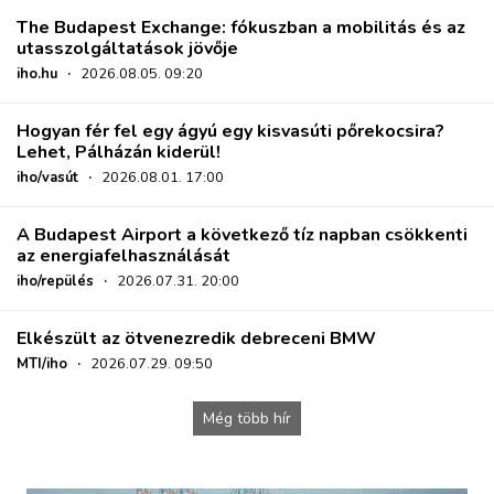
The Budapest Exchange: fókuszban a mobilitás és az
utasszolgáltatások jövője
iho.hu
·
2026.08.05. 09:20
Hogyan fér fel egy ágyú egy kisvasúti pőrekocsira?
Lehet, Pálházán kiderül!
iho/vasút
·
2026.08.01. 17:00
A Budapest Airport a következő tíz napban csökkenti
az energiafelhasználását
iho/repülés
·
2026.07.31. 20:00
Elkészült az ötvenezredik debreceni BMW
MTI/iho
·
2026.07.29. 09:50
Még több hír