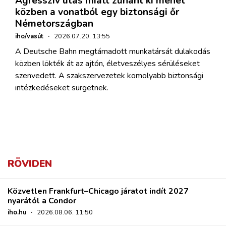
Agresszív utas miatt zuhant ki menet
közben a vonatból egy biztonsági őr
Németországban
iho/vasút
·
2026.07.20. 13:55
A Deutsche Bahn megtámadott munkatársát dulakodás
közben lökték át az ajtón, életveszélyes sérüléseket
szenvedett. A szakszervezetek komolyabb biztonsági
intézkedéseket sürgetnek.
RÖVIDEN
Közvetlen Frankfurt–Chicago járatot indít 2027
nyarától a Condor
iho.hu
·
2026.08.06. 11:50