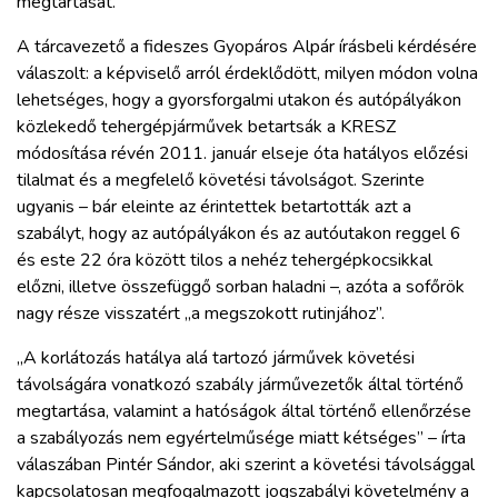
megtartását.
ZÖLDÚT
A tárcavezető a fideszes Gyopáros Alpár írásbeli kérdésére
HAJÓZÁS
válaszolt: a képviselő arról érdeklődött, milyen módon volna
lehetséges, hogy a gyorsforgalmi utakon és autópályákon
közlekedő tehergépjárművek betartsák a KRESZ
BLOG
módosítása révén 2011. január elseje óta hatályos előzési
tilalmat és a megfelelő követési távolságot. Szerinte
ARCHÍVUM
ugyanis – bár eleinte az érintettek betartották azt a
szabályt, hogy az autópályákon és az autóutakon reggel 6
és este 22 óra között tilos a nehéz tehergépkocsikkal
WEBSHOP
előzni, illetve összefüggő sorban haladni –, azóta a sofőrök
nagy része visszatért „a megszokott rutinjához”.
BELÉPÉS
„A korlátozás hatálya alá tartozó járművek követési
távolságára vonatkozó szabály járművezetők által történő
REGISZTRÁCIÓ
megtartása, valamint a hatóságok által történő ellenőrzése
a szabályozás nem egyértelműsége miatt kétséges” – írta
válaszában Pintér Sándor, aki szerint a követési távolsággal
kapcsolatosan megfogalmazott jogszabályi követelmény a