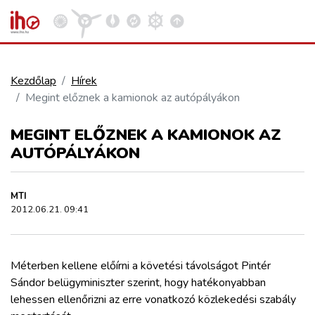
Kezdőlap
Hírek
Megint előznek a kamionok az autópályákon
VASÚT
Kosár megtekintése
MEGINT ELŐZNEK A KAMIONOK AZ
KÖZÚT
AUTÓPÁLYÁKON
REPÜLÉS
MTI
2012.06.21. 09:41
KÖZLEKEDÉSFEJLESZTÉS
Méterben kellene előírni a követési távolságot Pintér
ELLÁTÁSI LÁNC
Sándor belügyminiszter szerint, hogy hatékonyabban
lehessen ellenőrizni az erre vonatkozó közlekedési szabály