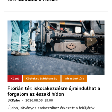
Közút
Közlekedésbiztonság
Infrastruktúra
Flórián tér: iskolakezdésre újraindulhat a
forgalom az északi hídon
BKK/iho
·
2026.08.06. 19:00
Újabb, látványos szakaszához érkezett a felüljárók