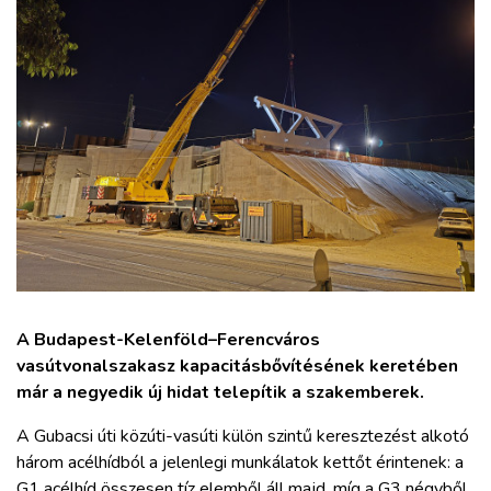
ZÖLDÚT
HAJÓZÁS
BLOG
ARCHÍVUM
WEBSHOP
BELÉPÉS
A Budapest-Kelenföld–Ferencváros
vasútvonalszakasz kapacitásbővítésének keretében
már a negyedik új hidat telepítik a szakemberek.
REGISZTRÁCIÓ
A Gubacsi úti közúti-vasúti külön szintű keresztezést alkotó
három acélhídból a jelenlegi munkálatok kettőt érintenek: a
G1 acélhíd összesen tíz elemből áll majd, míg a G3 négyből