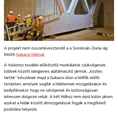
A projekt nem összetévesztendő a a Soroksári-Duna-ág
fölötti
Gubacsi hídéval.
A toláshoz további előkészítő munkálatok szükségesek,
többek között ideiglenes alátámasztó jármok, „köztes
tartók” készülnek majd a Gubacsi úton a hídfők előtti
területen, amelyek segítik a hídelemek mozgatásakor és
beépítésekor, hogy ne sérüljenek és biztonságosan
lehessen dolgozni velük. A két hídhoz nem épül külön járom,
azokat a hidak között átmozgatással fogják a megfelelő
pozícióba helyezni.