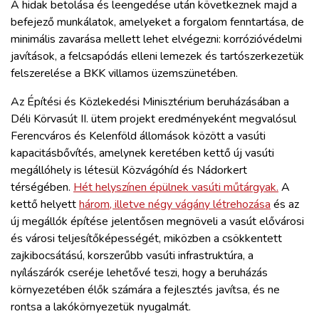
A hidak betolása és leengedése után következnek majd a
befejező munkálatok, amelyeket a forgalom fenntartása, de
minimális zavarása mellett lehet elvégezni: korrózióvédelmi
javítások, a felcsapódás elleni lemezek és tartószerkezetük
felszerelése a BKK villamos üzemszünetében.
Az Építési és Közlekedési Minisztérium beruházásában a
Déli Körvasút II. ütem projekt eredményeként megvalósul
Ferencváros és Kelenföld állomások között a vasúti
kapacitásbővítés, amelynek keretében kettő új vasúti
megállóhely is létesül Közvágóhíd és Nádorkert
térségében.
Hét helyszínen épülnek vasúti műtárgyak.
A
kettő helyett
három, illetve négy vágány létrehozása
és az
új megállók építése jelentősen megnöveli a vasút elővárosi
és városi teljesítőképességét, miközben a csökkentett
zajkibocsátású, korszerűbb vasúti infrastruktúra, a
nyílászárók cseréje lehetővé teszi, hogy a beruházás
környezetében élők számára a fejlesztés javítsa, és ne
rontsa a lakókörnyezetük nyugalmát.