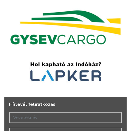
Hírlevél feliratkozás
Vezetéknév
Keresztnév