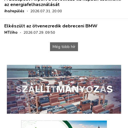
az energiafelhasználását
iho/repülés
·
2026.07.31. 20:00
Elkészült az ötvenezredik debreceni BMW
MTI/iho
·
2026.07.29. 09:50
Még több hír