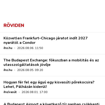
RÖVIDEN
Közvetlen Frankfurt–Chicago járatot indít 2027
nyarától a Condor
iho.hu
·
2026.08.06. 11:50
The Budapest Exchange: fókuszban a mobilitás és az
utasszolgáltatások jövője
iho.hu
·
2026.08.05. 09:20
Hogyan fér fel egy ágyú egy kisvasúti pőrekocsira?
Lehet, Pálházán kiderül!
iho/vasút
·
2026.08.01. 17:00
A Budapest Airport a következő tíz napban csökkenti