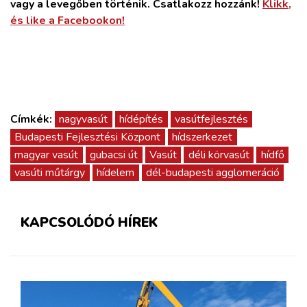
vagy a levegőben történik. Csatlakozz hozzánk!
Klikk,
és like a Facebookon!
Címkék:
nagyvasút
hídépítés
vasútfejlesztés
Budapesti Fejlesztési Központ
hídszerkezet
magyar vasút
gubacsi út
Vasút
déli körvasút
hídfő
vasúti műtárgy
hídelem
dél-budapesti agglomeráció
KAPCSOLÓDÓ HÍREK