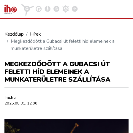
Kezdőlap
Hírek
Megkezdődött a Gubacsi út feletti híd elemeinek a
VASÚT
munkaterületre szállítása
Kosár megtekintése
MEGKEZDŐDÖTT A GUBACSI ÚT
KÖZÚT
FELETTI HÍD ELEMEINEK A
MUNKATERÜLETRE SZÁLLÍTÁSA
REPÜLÉS
iho.hu
KÖZLEKEDÉSFEJLESZTÉS
2025.08.31. 12:00
ELLÁTÁSI LÁNC