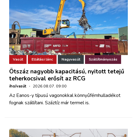
Vasút
Ellátási lánc
Nagyvasút
Szállítmányozás
Ötszáz nagyobb kapacitású, nyitott tetejű
teherkocsival erősít az RCG
iho/vasút
·
2026.08.07. 09:00
Az Eanos-y típusú vagonokkal könnyűfémhulladékot
fognak szállítani. Száztíz már termel is.