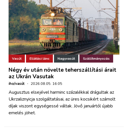
Vasút
Ellátási lánc
Nagyvasút
Szállítmányozás
Négy év után növelte teherszállítási árait
az Ukrán Vasutak
iho/vasút
·
2026.08.05. 16:05
Augusztus elsejével harminc százalékkal drágultak az
Ukrzaliznyicja szolgáltatásai, az üres kocsikért számolt
díjak viszont egységessé váltak. Jövő januártól újabb
emelés jöhet.