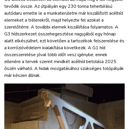
tevődik össze. Az útpályán egy 230 tonna teherbírású
autódaru emelte le a munkaterületre már kiszállított acélhíd
elemeket a trélerekről, majd helyezte fel azokat a
szerelőtérre. A további elemek kiszállítása folyamatos. A
G3 hídszerkezet összehegesztése nagyjából egy hónap
alatt elkészülhet, ezt követően a tartozékok felszerelése és
a korrózióvédelem kialakítása következik. A G1 híd
összeszerelése jóval több időt vesz igénybe, ennek
ellenére a tervek szerint mindkét acélhíd betolása 2025
őszén várható. A hidak mozgatásához szükséges tolópályák
már készen állnak.