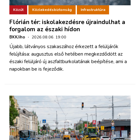
Közút
Közlekedésbiztonság
Infrastruktúra
Flórián tér: iskolakezdésre újraindulhat a
forgalom az északi hídon
BKK/iho
·
2026.08.06. 19:00
Újabb, látványos szakaszához érkezett a felüljárók
felújítása: augusztus első hetében megkezdődött az
északi felüljáró új aszfaltburkolatának beépítése, ami a
napokban be is fejeződik.