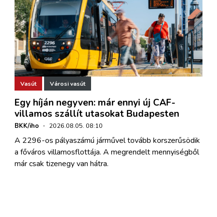
Vasút
Városi vasút
Egy híján negyven: már ennyi új CAF-
villamos szállít utasokat Budapesten
BKK/iho
·
2026.08.05. 08:10
A 2296-os pályaszámú járművel tovább korszerűsödik
a főváros villamosflottája. A megrendelt mennyiségből
már csak tizenegy van hátra.