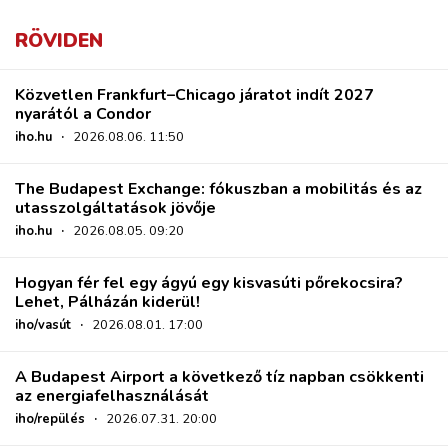
RÖVIDEN
Közvetlen Frankfurt–Chicago járatot indít 2027
nyarától a Condor
iho.hu
·
2026.08.06. 11:50
The Budapest Exchange: fókuszban a mobilitás és az
utasszolgáltatások jövője
iho.hu
·
2026.08.05. 09:20
Hogyan fér fel egy ágyú egy kisvasúti pőrekocsira?
Lehet, Pálházán kiderül!
iho/vasút
·
2026.08.01. 17:00
A Budapest Airport a következő tíz napban csökkenti
az energiafelhasználását
iho/repülés
·
2026.07.31. 20:00