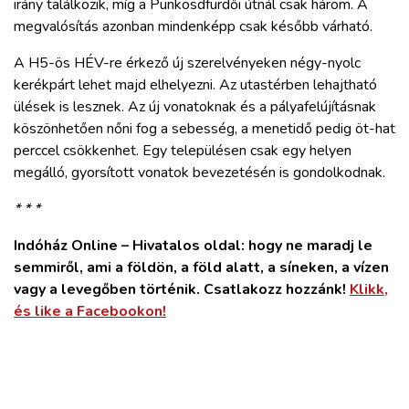
irány találkozik, míg a Pünkösdfürdői útnál csak három. A
megvalósítás azonban mindenképp csak később várható.
A H5-ös HÉV-re érkező új szerelvényeken négy-nyolc
kerékpárt lehet majd elhelyezni. Az utastérben lehajtható
ülések is lesznek. Az új vonatoknak és a pályafelújításnak
köszönhetően nőni fog a sebesség, a menetidő pedig öt-hat
perccel csökkenhet. Egy településen csak egy helyen
megálló, gyorsított vonatok bevezetésén is gondolkodnak.
* * *
Indóház Online – Hivatalos oldal: hogy ne maradj le
semmiről, ami a földön, a föld alatt, a síneken, a vízen
vagy a levegőben történik. Csatlakozz hozzánk!
Klikk,
és like a Facebookon!