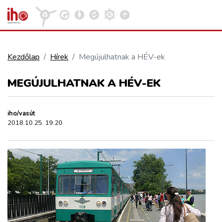
Kezdőlap
Hírek
Megújulhatnak a HÉV-ek
VASÚT
MEGÚJULHATNAK A HÉV-EK
Kosár megtekintése
KÖZÚT
iho/vasút
2018.10.25. 19:20
REPÜLÉS
KÖZLEKEDÉSFEJLESZTÉS
ELLÁTÁSI LÁNC