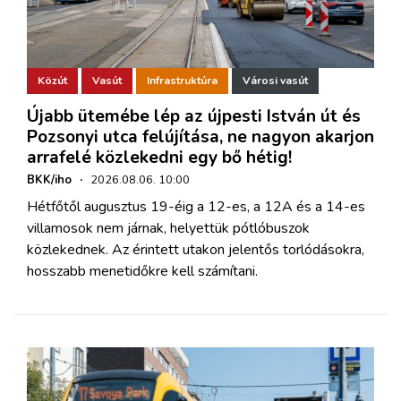
Közút
Vasút
Infrastruktúra
Városi vasút
Újabb ütemébe lép az újpesti István út és
Pozsonyi utca felújítása, ne nagyon akarjon
arrafelé közlekedni egy bő hétig!
BKK/iho
·
2026.08.06. 10:00
Hétfőtől augusztus 19-éig a 12-es, a 12A és a 14-es
villamosok nem járnak, helyettük pótlóbuszok
közlekednek. Az érintett utakon jelentős torlódásokra,
hosszabb menetidőkre kell számítani.