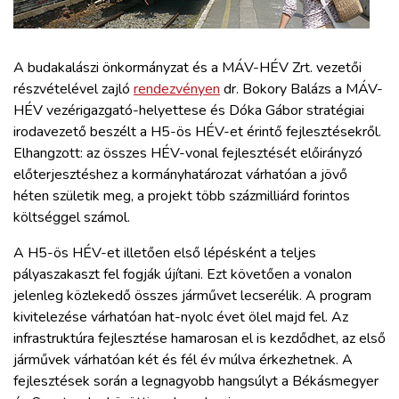
ZÖLDÚT
HAJÓZÁS
A budakalászi önkormányzat és a MÁV-HÉV Zrt. vezetői
részvételével zajló
rendezvényen
dr. Bokory Balázs a MÁV-
HÉV vezérigazgató-helyettese és Dóka Gábor stratégiai
BLOG
irodavezető beszélt a H5-ös HÉV-et érintő fejlesztésekről.
Elhangzott: az összes HÉV-vonal fejlesztését előirányzó
ARCHÍVUM
előterjesztéshez a kormányhatározat várhatóan a jövő
héten születik meg, a projekt több százmilliárd forintos
költséggel számol.
WEBSHOP
A H5-ös HÉV-et illetően első lépésként a teljes
BELÉPÉS
pályaszakaszt fel fogják újítani. Ezt követően a vonalon
jelenleg közlekedő összes járművet lecserélik. A program
kivitelezése várhatóan hat-nyolc évet ölel majd fel. Az
REGISZTRÁCIÓ
infrastruktúra fejlesztése hamarosan el is kezdődhet, az első
járművek várhatóan két és fél év múlva érkezhetnek. A
fejlesztések során a legnagyobb hangsúlyt a Békásmegyer