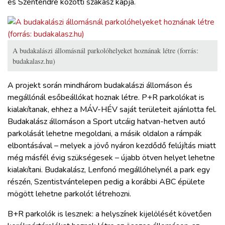
és Szentendre közötti szakasz kapja.
A budakalászi állomásnál parkolóhelyeket hoznának létre (forrás:
budakalasz.hu)
A projekt során mindhárom budakalászi állomáson és
megállónál esőbeállókat hoznak létre. P+R parkolókat is
kialakítanak, ehhez a MÁV-HÉV saját területeit ajánlotta fel.
Budakalász állomáson a Sport utcáig hatvan-hetven autó
parkolását lehetne megoldani, a másik oldalon a rámpák
elbontásával – melyek a jövő nyáron kezdődő felújítás miatt
még másfél évig szükségesek – újabb ötven helyet lehetne
kialakítani. Budakalász, Lenfonó megállóhelynél a park egy
részén, Szentistvántelepen pedig a korábbi ABC épülete
mögött lehetne parkolót létrehozni.
B+R parkolók is lesznek: a helyszínek kijelölését követően