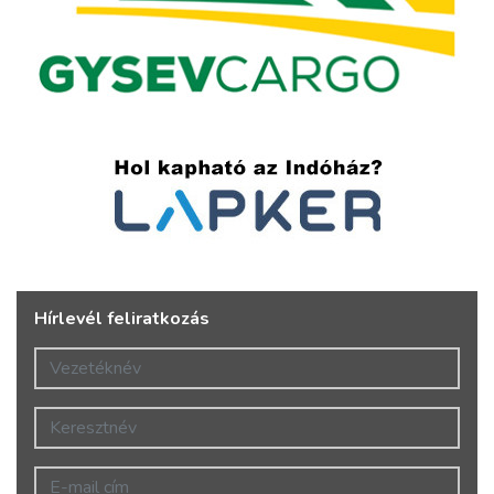
Hírlevél feliratkozás
Vezetéknév
Keresztnév
E-mail cím