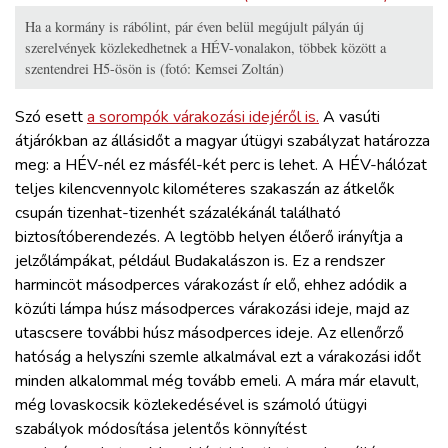
Ha a kormány is rábólint, pár éven belül megújult pályán új
szerelvények közlekedhetnek a HÉV-vonalakon, többek között a
szentendrei H5-ösön is (fotó: Kemsei Zoltán)
Szó esett
a sorompók várakozási idejéről is.
A vasúti
átjárókban az állásidőt a magyar útügyi szabályzat határozza
meg: a HÉV-nél ez másfél-két perc is lehet. A HÉV-hálózat
teljes kilencvennyolc kilométeres szakaszán az átkelők
csupán tizenhat-tizenhét százalékánál található
biztosítóberendezés. A legtöbb helyen élőerő irányítja a
jelzőlámpákat, például Budakalászon is. Ez a rendszer
harmincöt másodperces várakozást ír elő, ehhez adódik a
közúti lámpa húsz másodperces várakozási ideje, majd az
utascsere további húsz másodperces ideje. Az ellenőrző
hatóság a helyszíni szemle alkalmával ezt a várakozási időt
minden alkalommal még tovább emeli. A mára már elavult,
még lovaskocsik közlekedésével is számoló útügyi
szabályok módosítása jelentős könnyítést