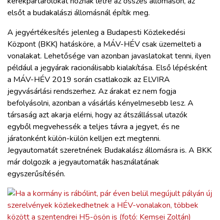
kerékpártárolókat hoznak létre az összes állomáson, az
elsőt a budakalászi állomásnál építik meg.
A jegyértékesítés jelenleg a Budapesti Közlekedési
Központ (BKK) hatásköre, a MÁV-HÉV csak üzemelteti a
vonalakat. Lehetősége van azonban javaslatokat tenni, ilyen
például a jegyárak racionálisabb kialakítása. Első lépésként
a MÁV-HÉV 2019 során csatlakozik az ELVIRA
jegyvásárlási rendszerhez. Az árakat ez nem fogja
befolyásolni, azonban a vásárlás kényelmesebb lesz. A
társaság azt akarja elérni, hogy az átszállással utazók
egyből megvehessék a teljes távra a jegyet, és ne
járatonként külön-külön kelljen ezt megtenni.
Jegyautomatát szeretnének Budakalász állomásra is. A BKK
már dolgozik a jegyautomaták használatának
egyszerűsítésén.