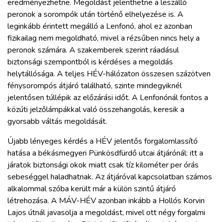
eredményezhetne. Megoldást jelenthetne a leszálló
peronok a sorompók után történő elhelyezése is. A
leginkább érintett megálló a Lenfonó, ahol ez azonban
fizikailag nem megoldható, mivel a rézsűben nincs hely a
peronok számára. A szakemberek szerint ráadásul
biztonsági szempontból is kérdéses a megoldás
helytállósága. A teljes HÉV-hálózaton összesen százötven
fénysorompós átjáró található, szinte mindegyiknél
jelentősen túllépik az előzárási időt. A Lenfonónál fontos a
közúti jelzőlámpákkal való összehangolás, keresik a
gyorsabb váltás megoldását.
Újabb lényeges kérdés a HÉV jelentős forgalomlassító
hatása a békásmegyeri Pünkösdfürdő utcai átjárónál: itt a
járatok biztonsági okok miatt csak tíz kilométer per órás
sebeséggel haladhatnak. Az átjáróval kapcsolatban számos
alkalommal szóba került már a külön szintű átjáró
létrehozása. A MÁV-HÉV azonban inkább a Hollós Korvin
Lajos útnál javasolja a megoldást, mivel ott négy forgalmi