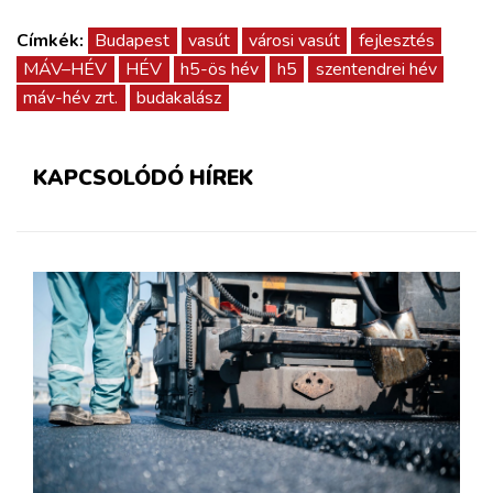
Címkék:
Budapest
vasút
városi vasút
fejlesztés
MÁV–HÉV
HÉV
h5-ös hév
h5
szentendrei hév
máv-hév zrt.
budakalász
KAPCSOLÓDÓ HÍREK