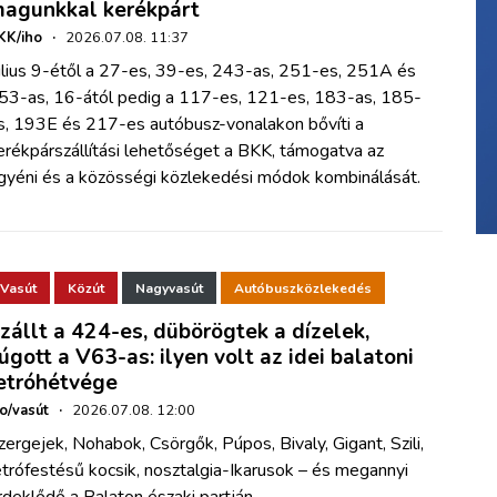
agunkkal kerékpárt
KK/iho
·
2026.07.08. 11:37
úlius 9-étől a 27-es, 39-es, 243-as, 251-es, 251A és
53-as, 16-ától pedig a 117-es, 121-es, 183-as, 185-
s, 193E és 217-es autóbusz-vonalakon bővíti a
erékpárszállítási lehetőséget a BKK, támogatva az
gyéni és a közösségi közlekedési módok kombinálását.
Vasút
Közút
Nagyvasút
Autóbuszközlekedés
zállt a 424-es, dübörögtek a dízelek,
úgott a V63-as: ilyen volt az idei balatoni
etróhétvége
ho/vasút
·
2026.07.08. 12:00
zergejek, Nohabok, Csörgők, Púpos, Bivaly, Gigant, Szili,
etrófestésű kocsik, nosztalgia-Ikarusok – és megannyi
rdeklődő a Balaton északi partján.