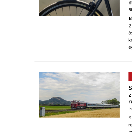
m
B
J
2
ö
k
e
S
z
r
i
S
r
é