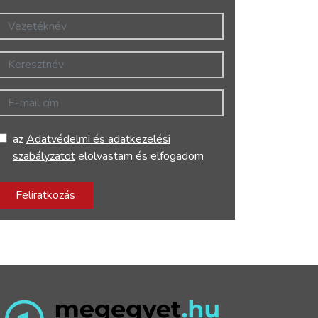
Vezetéknév
Keresztnév
E-mail cím
az
Adatvédelmi és adatkezelési
szabályzatot
elolvastam és elfogadom
Feliratkozás