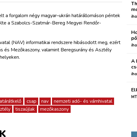
Th
mo
elt a forgalom négy magyar–ukrán határállomáson péntek
iho
özölte a Szabolcs-Szatmár-Bereg Megyei Rendőr-
Ho
pő
atal (NAV) informatikai rendszere hibásodott meg, ezért
iho
bás és Mezőkaszony, valamint Beregsurány és Asztély
őhelyeken.
A 
cs
ih
El
MT
atárátkelő
csap
nav
nemzeti adó- és vámhivatal
ztély
tiszaújlak
mezőkaszony
K