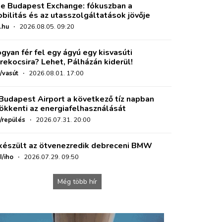
e Budapest Exchange: fókuszban a
bilitás és az utasszolgáltatások jövője
.hu
·
2026.08.05. 09:20
gyan fér fel egy ágyú egy kisvasúti
rekocsira? Lehet, Pálházán kiderül!
/vasút
·
2026.08.01. 17:00
Budapest Airport a következő tíz napban
ökkenti az energiafelhasználását
o/repülés
·
2026.07.31. 20:00
készült az ötvenezredik debreceni BMW
I/iho
·
2026.07.29. 09:50
Még több hír