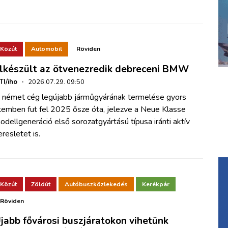
Közút
Automobil
Röviden
lkészült az ötvenezredik debreceni BMW
TI/iho
·
2026.07.29. 09:50
 német cég legújabb járműgyárának termelése gyors
temben fut fel 2025 ősze óta, jelezve a Neue Klasse
odellgeneráció első sorozatgyártású típusa iránti aktív
eresletet is.
Közút
Zöldút
Autóbuszközlekedés
Kerékpár
Röviden
jabb fővárosi buszjáratokon vihetünk