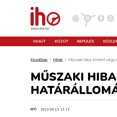
VASÚT
VASÚT
KÖZÚT
REPÜLÉS
KÖZLE
KÖZÚT
Kezdőlap
Hírek
Műszaki hiba történt négy
REPÜLÉS
MŰSZAKI HIBA
HATÁRÁLLOM
KÖZLEKEDÉSFEJLESZTÉS
ELLÁTÁSI LÁNC
MTI
·
2012.04.13. 11:13