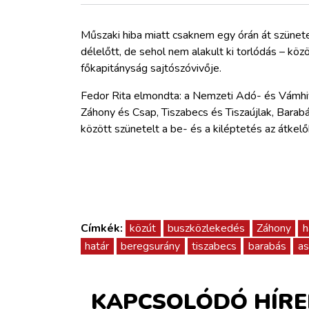
ZÖLDÚT
Műszaki hiba miatt csaknem egy órán át szünet
HAJÓZÁS
délelőtt, de sehol nem alakult ki torlódás – k
főkapitányság sajtószóvivője.
BLOG
Fedor Rita elmondta: a Nemzeti Adó- és Vámhiv
Záhony és Csap, Tiszabecs és Tiszaújlak, Bara
ARCHÍVUM
között szünetelt a be- és a kiléptetés az átkel
WEBSHOP
BELÉPÉS
Címkék:
közút
buszközlekedés
Záhony
h
határ
beregsurány
tiszabecs
barabás
as
REGISZTRÁCIÓ
KAPCSOLÓDÓ HÍRE