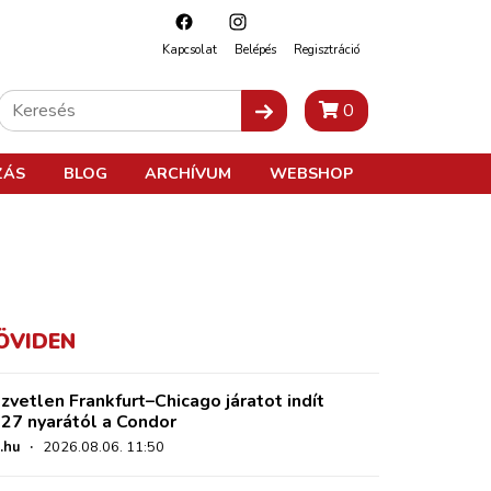
Kapcsolat
Belépés
Regisztráció
0
ZÁS
BLOG
ARCHÍVUM
WEBSHOP
ÖVIDEN
zvetlen Frankfurt–Chicago járatot indít
27 nyarától a Condor
.hu
·
2026.08.06. 11:50