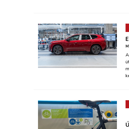
E
M
A
ü
m
k
Ú