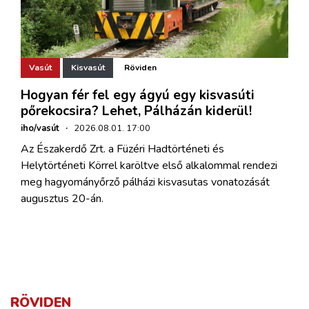
Vasút
Kisvasút
Röviden
Hogyan fér fel egy ágyú egy kisvasúti
pőrekocsira? Lehet, Pálházán kiderül!
iho/vasút
·
2026.08.01. 17:00
Az Északerdő Zrt. a Füzéri Hadtörténeti és
Helytörténeti Körrel karöltve első alkalommal rendezi
meg hagyományőrző pálházi kisvasutas vonatozását
augusztus 20-án.
RÖVIDEN