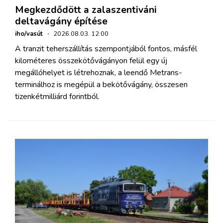
Megkezdődött a zalaszentiváni
deltavágány építése
iho/vasút
·
2026.08.03. 12:00
A tranzit teherszállítás szempontjából fontos, másfél
kilométeres összekötővágányon felül egy új
megállóhelyet is létrehoznak, a leendő Metrans-
terminálhoz is megépül a bekötővágány, összesen
tizenkétmilliárd forintból.