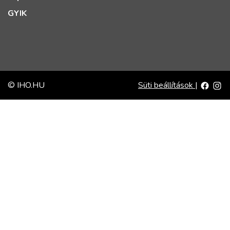
GYIK
© IHO.HU
Süti beállítások
|