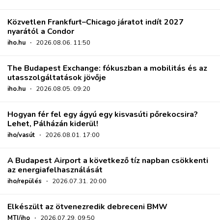
Közvetlen Frankfurt–Chicago járatot indít 2027
nyarától a Condor
iho.hu
·
2026.08.06. 11:50
The Budapest Exchange: fókuszban a mobilitás és az
utasszolgáltatások jövője
iho.hu
·
2026.08.05. 09:20
Hogyan fér fel egy ágyú egy kisvasúti pőrekocsira?
Lehet, Pálházán kiderül!
iho/vasút
·
2026.08.01. 17:00
A Budapest Airport a következő tíz napban csökkenti
az energiafelhasználását
iho/repülés
·
2026.07.31. 20:00
Elkészült az ötvenezredik debreceni BMW
MTI/iho
·
2026.07.29. 09:50