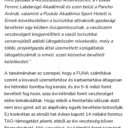
mint például a Alcsútdobozi Arborétumot, a Puskás
Ferenc Labdarúgó Akadémiát és ezen belül a Pancho
Arénát, valamint a Puskás Akadémia Sport Hotelt is.
Ennek következtében a turisztikai attrakciók gazdasági
bevételei egy kézben összpontosulnak, a vasútüzem
veszteségeit kiegyenlítheti a vasút turisztikai
vonzerejéből adódó látogatószám növekedés, mely a
többi, projektgazda által üzemeltett szolgáltatás
látogatószámát is emeli, ezzel közvetve bevételt
keletkeztet.”
A tanulmányban az szerepel, hogy a FUNA számításai
szerint a kisvasút üzemeltetése és karbantartása átlagosan
évi hétmillió forintba fog kerülni, és évi 5-6 millió forint
bevételt fog hozni, azaz évi kétmillió forint veszteséget
előre bekalkuláltak. Hogy ebből a fenntartási időszak alatt
nem lesz gond, azt az alapítvány egyéb bevételei biztosítják.
Ez konkrétan az elmúlt hat évben kapott 14 milliárd forintos
TAO-támogatást jelenti, ebből az évi veszteség bőven