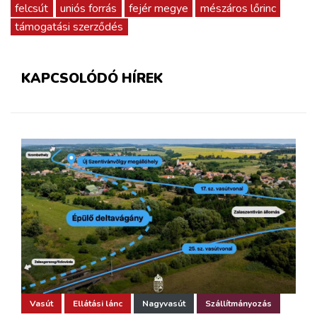
felcsút
uniós forrás
fejér megye
mészáros lőrinc
támogatási szerződés
KAPCSOLÓDÓ HÍREK
Vasút
Ellátási lánc
Nagyvasút
Szállítmányozás