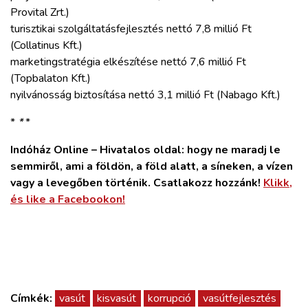
Provital Zrt.)
turisztikai szolgáltatásfejlesztés nettó 7,8 millió Ft
(Collatinus Kft.)
marketingstratégia elkészítése nettó 7,6 millió Ft
(Topbalaton Kft.)
nyilvánosság biztosítása nettó 3,1 millió Ft (Nabago Kft.)
*
*
*
Indóház Online – Hivatalos oldal: hogy ne maradj le
semmiről, ami a földön, a föld alatt, a síneken, a vízen
vagy a levegőben történik. Csatlakozz hozzánk!
Klikk,
és like a Facebookon!
Címkék:
vasút
kisvasút
korrupció
vasútfejlesztés