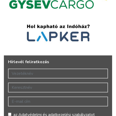
Hírlevél feliratkozás
Vezetéknév
Keresztnév
E-mail cím
az
Adatvédelmi és adatkezelési szabályzatot