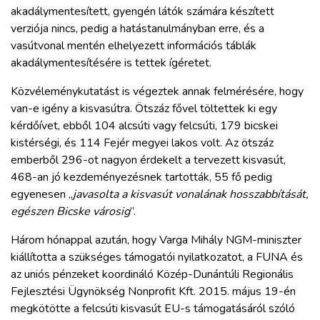
akadálymentesített, gyengén látók számára készített
verziója nincs, pedig a hatástanulmányban erre, és a
vasútvonal mentén elhelyezett információs táblák
akadálymentesítésére is tettek ígéretet.
Közvéleménykutatást is végeztek annak felmérésére, hogy
van-e igény a kisvasútra. Ötszáz fővel töltettek ki egy
kérdőívet, ebből 104 alcsúti vagy felcsúti, 179 bicskei
kistérségi, és 114 Fejér megyei lakos volt. Az ötszáz
emberből 296-ot nagyon érdekelt a tervezett kisvasút,
468-an jó kezdeményezésnek tartották, 55 fő pedig
egyenesen „
javasolta a kisvasút vonalának hosszabbítását,
egészen Bicske városig
”.
Három hónappal azután, hogy Varga Mihály NGM-miniszter
kiállította a szükséges támogatói nyilatkozatot, a FUNA és
az uniós pénzeket koordináló Közép-Dunántúli Regionális
Fejlesztési Ügynökség Nonprofit Kft. 2015. május 19-én
megkötötte a felcsúti kisvasút EU-s támogatásáról szóló