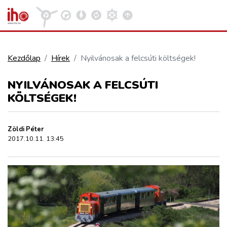
Kezdőlap
Hírek
Nyilvánosak a felcsúti költségek!
VASÚT
NYILVÁNOSAK A FELCSÚTI
Kosár megtekintése
KÖLTSÉGEK!
KÖZÚT
Zöldi Péter
REPÜLÉS
2017.10.11. 13:45
KÖZLEKEDÉSFEJLESZTÉS
ELLÁTÁSI LÁNC