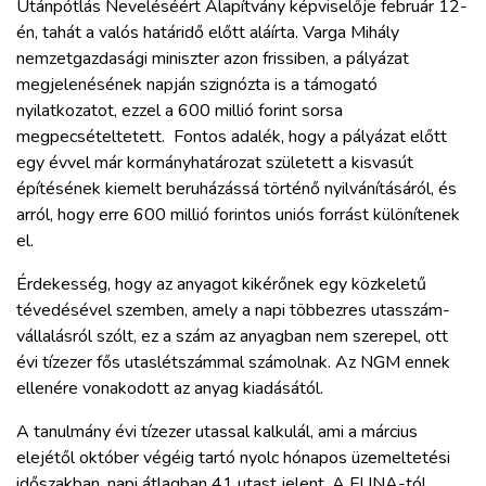
Utánpótlás Neveléséért Alapítvány képviselője február 12-
én, tahát a valós határidő előtt aláírta. Varga Mihály
nemzetgazdasági miniszter azon frissiben, a pályázat
megjelenésének napján szignózta is a támogató
nyilatkozatot, ezzel a 600 millió forint sorsa
megpecsételtetett. Fontos adalék, hogy a pályázat előtt
egy évvel már kormányhatározat született a kisvasút
építésének kiemelt beruházássá történő nyilvánításáról, és
arról, hogy erre 600 millió forintos uniós forrást különítenek
el.
Érdekesség, hogy az anyagot kikérőnek egy közkeletű
tévedésével szemben, amely a napi többezres utasszám-
vállalásról szólt, ez a szám az anyagban nem szerepel, ott
évi tízezer fős utaslétszámmal számolnak. Az NGM ennek
ellenére vonakodott az anyag kiadásától.
A tanulmány évi tízezer utassal kalkulál, ami a március
elejétől október végéig tartó nyolc hónapos üzemeltetési
időszakban, napi átlagban 41 utast jelent. A FUNA-tól