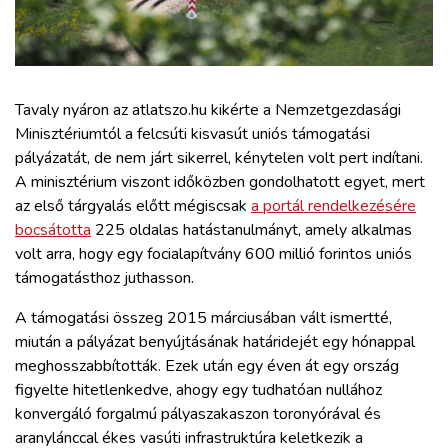
ZÖLDÚT
HAJÓZÁS
Tavaly nyáron az atlatszo.hu kikérte a Nemzetgezdasági
BLOG
Minisztériumtól a felcsúti kisvasút uniós támogatási
pályázatát, de nem járt sikerrel, kénytelen volt pert indítani.
A minisztérium viszont időközben gondolhatott egyet, mert
ARCHÍVUM
az első tárgyalás előtt mégiscsak
a portál rendelkezésére
bocsátotta
225 oldalas hatástanulmányt, amely alkalmas
WEBSHOP
volt arra, hogy egy focialapítvány 600 millió forintos uniós
támogatásthoz juthasson.
BELÉPÉS
A támogatási összeg 2015 márciusában vált ismertté,
miután a pályázat benyújtásának határidejét egy hónappal
REGISZTRÁCIÓ
meghosszabbították. Ezek után egy éven át egy ország
figyelte hitetlenkedve, ahogy egy tudhatóan nullához
konvergáló forgalmú pályaszakaszon toronyórával és
aranylánccal ékes vasúti infrastruktúra keletkezik a