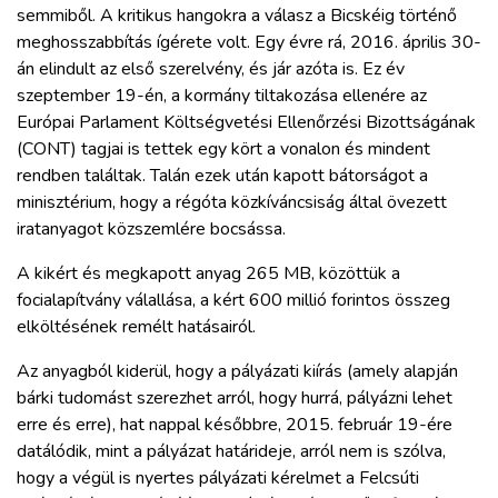
semmiből. A kritikus hangokra a válasz a Bicskéig történő
meghosszabbítás ígérete volt. Egy évre rá, 2016. április 30-
án elindult az első szerelvény, és jár azóta is. Ez év
szeptember 19-én, a kormány tiltakozása ellenére az
Európai Parlament Költségvetési Ellenőrzési Bizottságának
(CONT) tagjai is tettek egy kört a vonalon és mindent
rendben találtak. Talán ezek után kapott bátorságot a
minisztérium, hogy a régóta közkíváncsiság által övezett
iratanyagot közszemlére bocsássa.
A kikért és megkapott anyag 265 MB, közöttük a
focialapítvány válallása, a kért 600 millió forintos összeg
elköltésének remélt hatásairól.
Az anyagból kiderül, hogy a pályázati kiírás (amely alapján
bárki tudomást szerezhet arról, hogy hurrá, pályázni lehet
erre és erre), hat nappal későbbre, 2015. február 19-ére
datálódik, mint a pályázat határideje, arról nem is szólva,
hogy a végül is nyertes pályázati kérelmet a Felcsúti