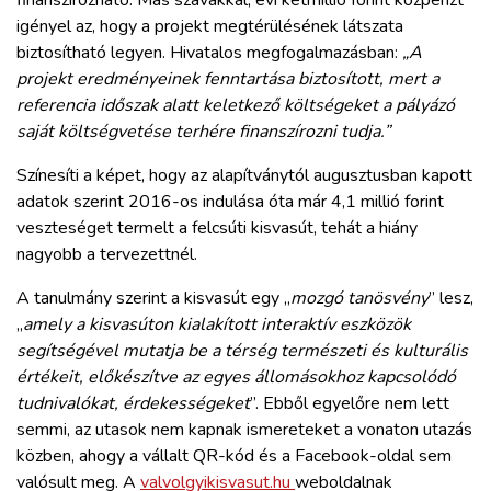
finanszírozható. Más szavakkal, évi kétmillió forint közpénzt
igényel az, hogy a projekt megtérülésének látszata
biztosítható legyen. Hivatalos megfogalmazásban:
„A
projekt eredményeinek fenntartása biztosított, mert a
referencia időszak alatt keletkező költségeket a pályázó
saját költségvetése terhére finanszírozni tudja.”
Színesíti a képet, hogy az alapítványtól augusztusban kapott
adatok szerint 2016-os indulása óta már 4,1 millió forint
veszteséget termelt a felcsúti kisvasút, tehát a hiány
nagyobb a tervezettnél.
A tanulmány szerint a kisvasút egy „
mozgó tanösvény
” lesz,
„
amely a kisvasúton kialakított interaktív eszközök
segítségével mutatja be a térség természeti és kulturális
értékeit, előkészítve az egyes állomásokhoz kapcsolódó
tudnivalókat, érdekességeket
”. Ebből egyelőre nem lett
semmi, az utasok nem kapnak ismereteket a vonaton utazás
közben, ahogy a vállalt QR-kód és a Facebook-oldal sem
valósult meg. A
valvolgyikisvasut.hu
weboldalnak