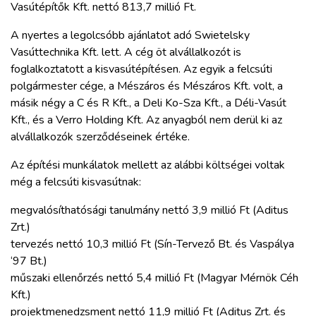
Vasútépítők Kft. nettó 813,7 millió Ft.
A nyertes a legolcsóbb ajánlatot adó Swietelsky
Vasúttechnika Kft. lett. A cég öt alvállalkozót is
foglalkoztatott a kisvasútépítésen. Az egyik a felcsúti
polgármester cége, a Mészáros és Mészáros Kft. volt, a
másik négy a C és R Kft., a Deli Ko-Sza Kft., a Déli-Vasút
Kft., és a Verro Holding Kft. Az anyagból nem derül ki az
alvállalkozók szerződéseinek értéke.
Az építési munkálatok mellett az alábbi költségei voltak
még a felcsúti kisvasútnak:
megvalósíthatósági tanulmány nettó 3,9 millió Ft (Aditus
Zrt.)
tervezés nettó 10,3 millió Ft (Sín-Tervező Bt. és Vaspálya
‘97 Bt.)
műszaki ellenőrzés nettó 5,4 millió Ft (Magyar Mérnök Céh
Kft.)
projektmenedzsment nettó 11,9 millió Ft (Aditus Zrt. és