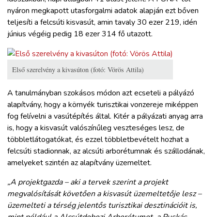
nyáron megkapott utasforgalmi adatok alapján ezt bőven
teljesíti a felcsúti kisvasút, amin tavaly 30 ezer 219, idén
június végéig pedig 18 ezer 314 fő utazott.
Első szerelvény a kivasúton (fotó: Vörös Attila)
A tanulmányban szokásos módon azt ecseteli a pályázó
alapítvány, hogy a környék turisztikai vonzereje miképpen
fog felívelni a vasútépítés által. Kitér a pályázati anyag arra
is, hogy a kisvasút valószínűleg veszteséges lesz, de
többletlátogatókat, és ezzel többletbevételt hozhat a
felcsúti stadionnak, az alcsúti arborétumnak és szállodának,
amelyeket szintén az alapítvány üzemeltet.
„A projektgazda – aki a tervek szerint a projekt
megvalósítását követően a kisvasút üzemeltetője lesz –
üzemelteti a térség jelentős turisztikai desztinációit is,