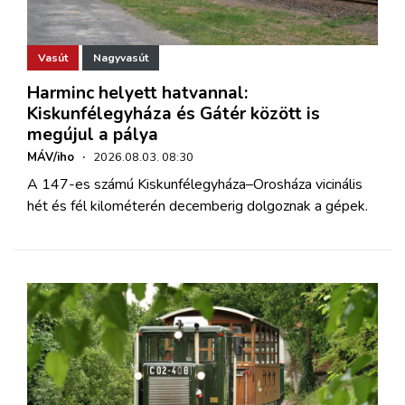
Vasút
Nagyvasút
Harminc helyett hatvannal:
Kiskunfélegyháza és Gátér között is
megújul a pálya
MÁV/iho
·
2026.08.03. 08:30
A 147-es számú Kiskunfélegyháza–Orosháza vicinális
hét és fél kilométerén decemberig dolgoznak a gépek.