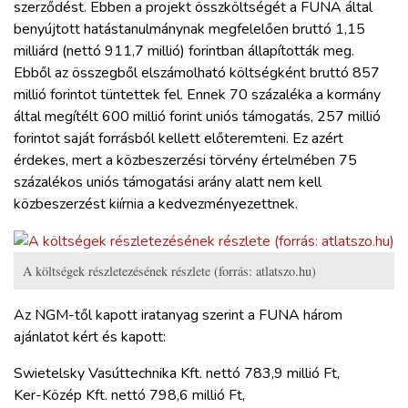
szerződést. Ebben a projekt összköltségét a FUNA által
benyújtott hatástanulmánynak megfelelően bruttó 1,15
milliárd (nettó 911,7 millió) forintban állapították meg.
Ebből az összegből elszámolható költségként bruttó 857
millió forintot tüntettek fel. Ennek 70 százaléka a kormány
által megítélt 600 millió forint uniós támogatás, 257 millió
forintot saját forrásból kellett előteremteni. Ez azért
érdekes, mert a közbeszerzési törvény értelmében 75
százalékos uniós támogatási arány alatt nem kell
közbeszerzést kiírnia a kedvezményezettnek.
A költségek részletezésének részlete (forrás: atlatszo.hu)
Az NGM-től kapott iratanyag szerint a FUNA három
ajánlatot kért és kapott:
Swietelsky Vasúttechnika Kft. nettó 783,9 millió Ft,
Ker-Közép Kft. nettó 798,6 millió Ft,