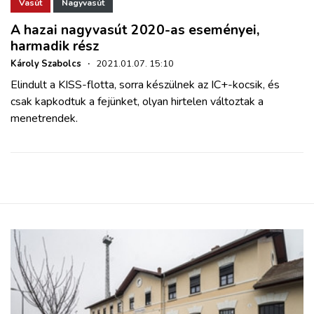
ZÖLDÚT
Vasút
Nagyvasút
A hazai nagyvasút 2020-as eseményei,
harmadik rész
HAJÓZÁS
Károly Szabolcs
·
2021.01.07. 15:10
Elindult a KISS-flotta, sorra készülnek az IC+-kocsik, és
BLOG
csak kapkodtuk a fejünket, olyan hirtelen változtak a
menetrendek.
ARCHÍVUM
WEBSHOP
BELÉPÉS
REGISZTRÁCIÓ