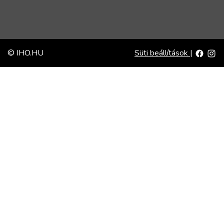
© IHO.HU
Süti beállítások
|