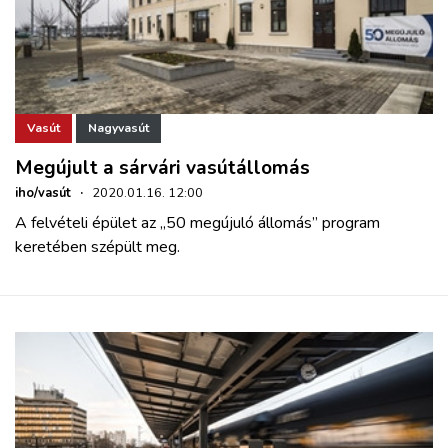
Vasút
Nagyvasút
Megújult a sárvári vasútállomás
iho/vasút
·
2020.01.16. 12:00
A felvételi épület az „50 megújuló állomás” program
keretében szépült meg.