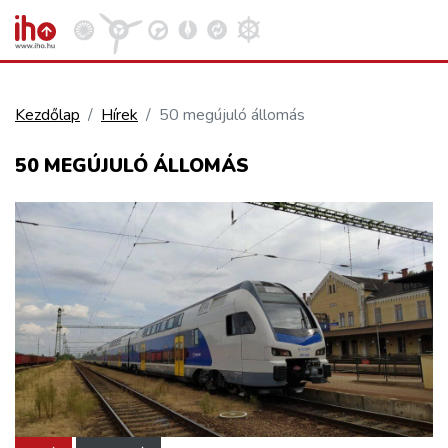
Kezdőlap
Hírek
50 megújuló állomás
VASÚT
50 MEGÚJULÓ ÁLLOMÁS
Kosár megtekintése
KÖZÚT
REPÜLÉS
KÖZLEKEDÉSFEJLESZTÉS
ELLÁTÁSI LÁNC