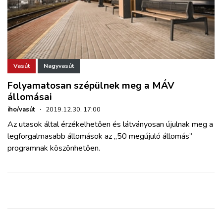
Vasút
Nagyvasút
Folyamatosan szépülnek meg a MÁV
állomásai
iho/vasút
·
2019.12.30. 17:00
Az utasok által érzékelhetően és látványosan újulnak meg a
legforgalmasabb állomások az „50 megújuló állomás”
programnak köszönhetően.