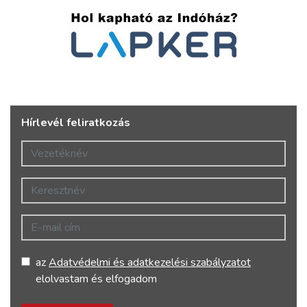
Hírlevél feliratkozás
Vezetéknév
Keresztnév
E-mail cím
az
Adatvédelmi és adatkezelési szabályzatot
elolvastam és elfogadom