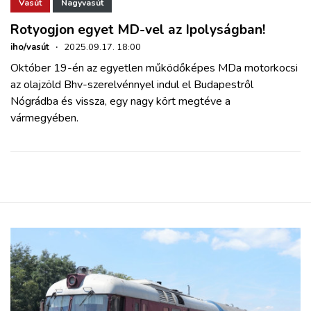
ZÖLDÚT
Vasút
Nagyvasút
Rotyogjon egyet MD-vel az Ipolyságban!
HAJÓZÁS
iho/vasút
·
2025.09.17. 18:00
Október 19-én az egyetlen működőképes MDa motorkocsi
az olajzöld Bhv-szerelvénnyel indul el Budapestről
BLOG
Nógrádba és vissza, egy nagy kört megtéve a
vármegyében.
ARCHÍVUM
WEBSHOP
BELÉPÉS
REGISZTRÁCIÓ