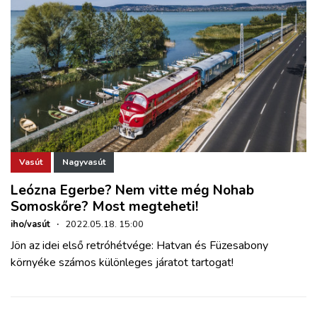
Vasút
Nagyvasút
Leózna Egerbe? Nem vitte még Nohab
Somoskőre? Most megteheti!
iho/vasút
·
2022.05.18. 15:00
Jön az idei első retróhétvége: Hatvan és Füzesabony
környéke számos különleges járatot tartogat!