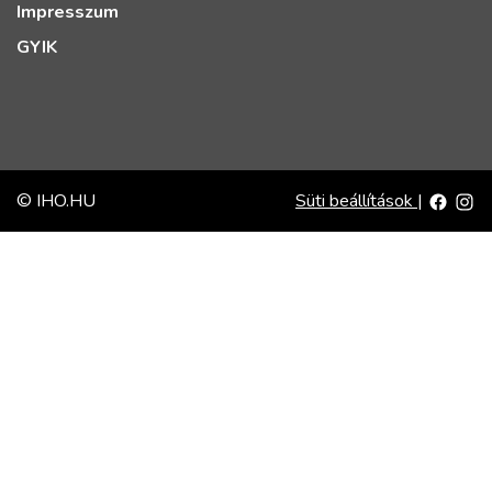
Impresszum
GYIK
© IHO.HU
Süti beállítások
|