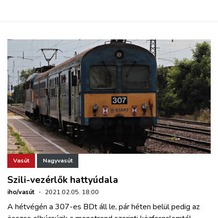
Vasút
Nagyvasút
Szili-vezérlők hattyúdala
iho/vasút
·
2021.02.05. 18:00
A hétvégén a 307-es BDt áll le, pár héten belül pedig az