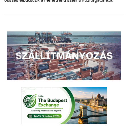
összes elbúcsúzik a menetrend szerinti közforgalomtól.