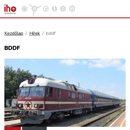
Kezdőlap
Hírek
bddf
VASÚT
BDDF
Kosár megtekintése
KÖZÚT
REPÜLÉS
KÖZLEKEDÉSFEJLESZTÉS
ELLÁTÁSI LÁNC