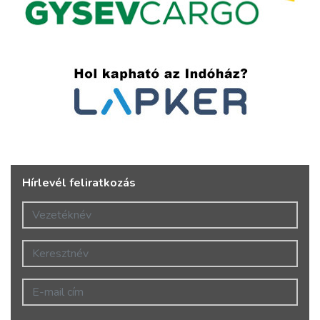
Hírlevél feliratkozás
Vezetéknév
Keresztnév
E-mail cím