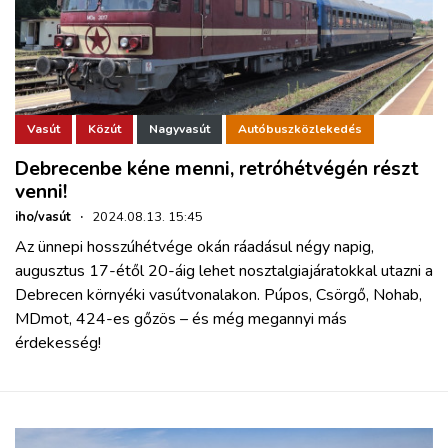
Vasút
Közút
Nagyvasút
Autóbuszközlekedés
Debrecenbe kéne menni, retróhétvégén részt
venni!
iho/vasút
·
2024.08.13. 15:45
Az ünnepi hosszúhétvége okán ráadásul négy napig,
augusztus 17-étől 20-áig lehet nosztalgiajáratokkal utazni a
Debrecen környéki vasútvonalakon. Púpos, Csörgő, Nohab,
MDmot, 424-es gőzös – és még megannyi más
érdekesség!