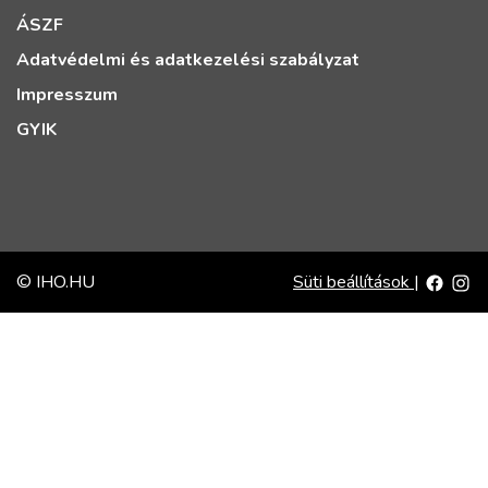
ÁSZF
Adatvédelmi és adatkezelési szabályzat
Impresszum
GYIK
© IHO.HU
Süti beállítások
|