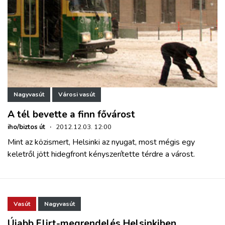
Nagyvasút
Városi vasút
A tél bevette a finn fővárost
iho/biztos út
·
2012.12.03. 12:00
Mint az közismert, Helsinki az nyugat, most mégis egy
keletről jött hidegfront kényszerítette térdre a várost.
Vasút
Nagyvasút
Újabb Flirt-megrendelés Helsinkiben