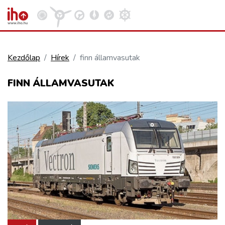
Kezdőlap
Hírek
finn államvasutak
VASÚT
FINN ÁLLAMVASUTAK
Kosár megtekintése
KÖZÚT
REPÜLÉS
KÖZLEKEDÉSFEJLESZTÉS
ELLÁTÁSI LÁNC