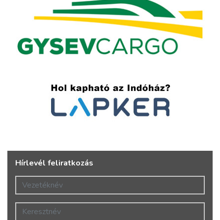
Hírlevél feliratkozás
Vezetéknév
Keresztnév