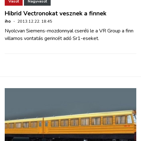
ZÖLDÚT
Vasút
Nagyvasút
Hibrid Vectronokat vesznek a finnek
HAJÓZÁS
iho
·
2013.12.22. 18:45
Nyolcvan Siemens-mozdonnyal cseréli le a VR Group a finn
villamos vontatás gerincét adó Sr1-eseket.
BLOG
ARCHÍVUM
WEBSHOP
BELÉPÉS
REGISZTRÁCIÓ