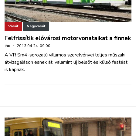
Vasút
Nagyvasút
Felfrissítik elővárosi motorvonataikat a finnek
iho
·
2013.04.24. 09:00
A VR Sm4-sorozatú villamos szerelvényei teljes műszaki
átvizsgáláson esnek át, valamint új belsőt és külső festést
is kapnak.