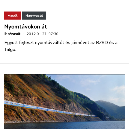
Vasút
Nagyvasút
Nyomtávokon át
iho/vasút
·
2012.01.27. 07:30
Együtt fejleszt nyomtávváltót és járművet az RZSD és a
Talgo.