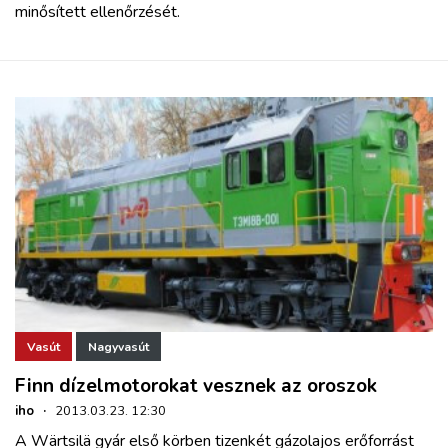
minősített ellenőrzését.
Vasút
Nagyvasút
Finn dízelmotorokat vesznek az oroszok
iho
·
2013.03.23. 12:30
A Wärtsilä gyár első körben tizenkét gázolajos erőforrást