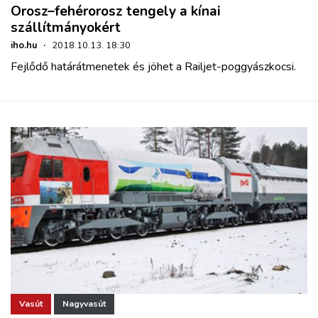
Orosz–fehérorosz tengely a kínai
szállítmányokért
iho.hu
·
2018.10.13. 18:30
Fejlődő határátmenetek és jöhet a Railjet-poggyászkocsi.
Vasút
Nagyvasút