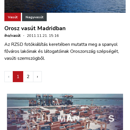
Vasút
Nagyvasút
Orosz vasút Madridban
iho/vasút
·
2011.11.21. 15:16
Az RZSD fotókiállítás keretében mutatta meg a spanyol
főváros lakóinak és látogatóinak Oroszország szépségét,
vasúti szemszögből.
‹
1
2
›