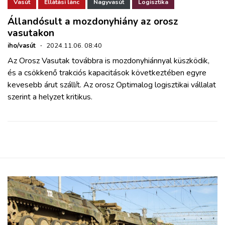
ZÖLDÚT
Vasút
Ellátási lánc
Nagyvasút
Logisztika
Állandósult a mozdonyhiány az orosz
vasutakon
HAJÓZÁS
iho/vasút
·
2024.11.06. 08:40
Az Orosz Vasutak továbbra is mozdonyhiánnyal küszködik,
BLOG
és a csökkenő trakciós kapacitások következtében egyre
kevesebb árut szállít. Az orosz Optimalog logisztikai vállalat
ARCHÍVUM
szerint a helyzet kritikus.
WEBSHOP
BELÉPÉS
REGISZTRÁCIÓ