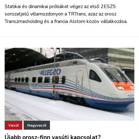
Statikai és dinamikai próbákat végez az első 2ESZ5
sorozatjelű villamozdonyon a TRTrans, azaz az orosz
Transzmasholding és a francia Alstom közös vállalkozása.
Vasút
Nagyvasút
Újabb orosz-finn vasúti kapcsolat?