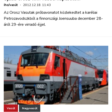
iho/vasút
·
2012.12.18. 11:43
Az Orosz Vasutak próbavonatot közlekedtet a karéliai
Petrozavodszkból a finnországi Joensuuba december 28-
áról 29-ére virradó éjjel.
Vasút
Nagyvasút