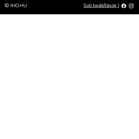
© IHO.HU
Süti beállítások
|