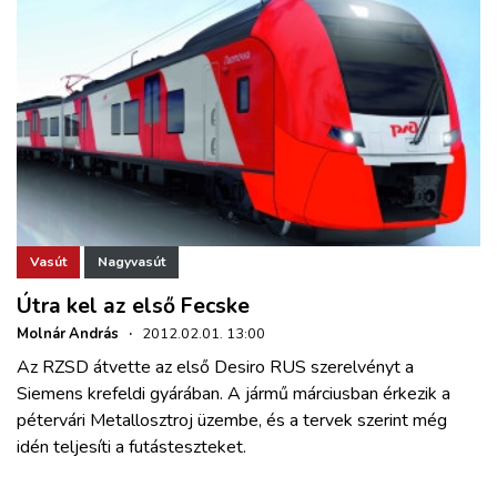
Vasút
Nagyvasút
Útra kel az első Fecske
Molnár András
·
2012.02.01. 13:00
Az RZSD átvette az első Desiro RUS szerelvényt a
Siemens krefeldi gyárában. A jármű márciusban érkezik a
pétervári Metallosztroj üzembe, és a tervek szerint még
idén teljesíti a futásteszteket.