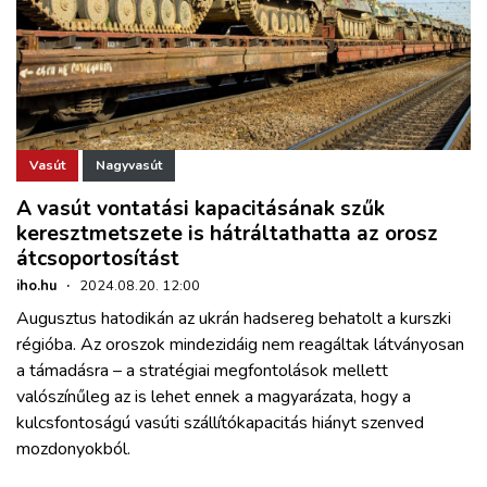
Vasút
Nagyvasút
A vasút vontatási kapacitásának szűk
keresztmetszete is hátráltathatta az orosz
átcsoportosítást
iho.hu
·
2024.08.20. 12:00
Augusztus hatodikán az ukrán hadsereg behatolt a kurszki
régióba. Az oroszok mindezidáig nem reagáltak látványosan
a támadásra – a stratégiai megfontolások mellett
valószínűleg az is lehet ennek a magyarázata, hogy a
kulcsfontoságú vasúti szállítókapacitás hiányt szenved
mozdonyokból.