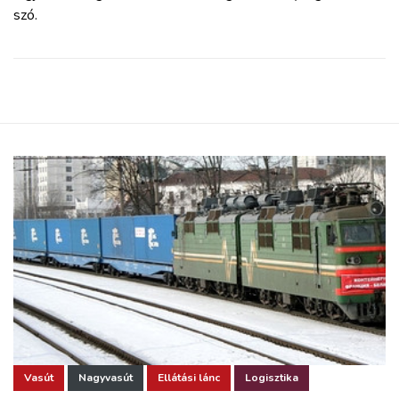
szó.
Vasút
Nagyvasút
Ellátási lánc
Logisztika