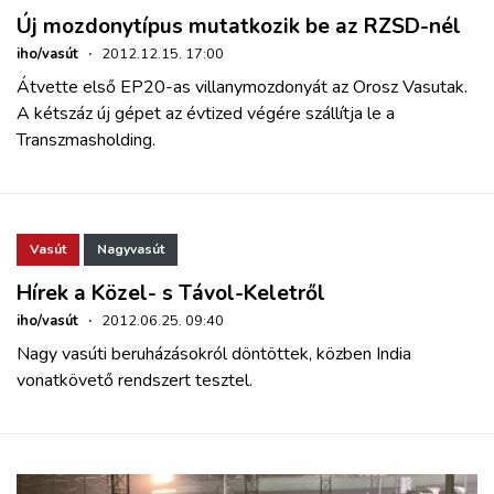
Új mozdonytípus mutatkozik be az RZSD-nél
iho/vasút
·
2012.12.15. 17:00
Átvette első EP20-as villanymozdonyát az Orosz Vasutak.
A kétszáz új gépet az évtized végére szállítja le a
Transzmasholding.
Vasút
Nagyvasút
Hírek a Közel- s Távol-Keletről
iho/vasút
·
2012.06.25. 09:40
Nagy vasúti beruházásokról döntöttek, közben India
vonatkövető rendszert tesztel.