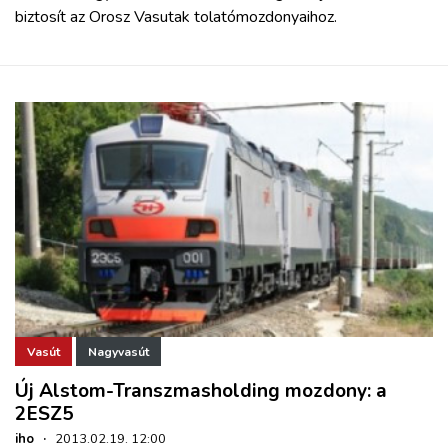
biztosít az Orosz Vasutak tolatómozdonyaihoz.
Vasút
Nagyvasút
Új Alstom-Transzmasholding mozdony: a
2ESZ5
iho
·
2013.02.19. 12:00