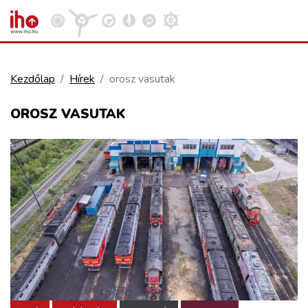
Kezdőlap
Hírek
orosz vasutak
VASÚT
OROSZ VASUTAK
Kosár megtekintése
KÖZÚT
REPÜLÉS
KÖZLEKEDÉSFEJLESZTÉS
ELLÁTÁSI LÁNC