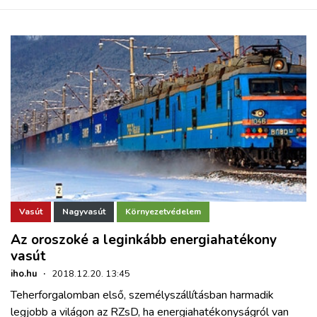
Vasút
Nagyvasút
Környezetvédelem
Az oroszoké a leginkább energiahatékony
vasút
iho.hu
·
2018.12.20. 13:45
Teherforgalomban első, személyszállításban harmadik
legjobb a világon az RZsD, ha energiahatékonyságról van