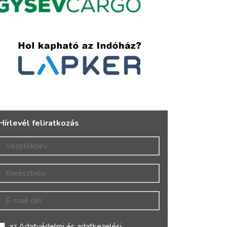
Hírlevél feliratkozás
Vezetéknév
Keresztnév
E-mail cím
az
Adatvédelmi és adatkezelési