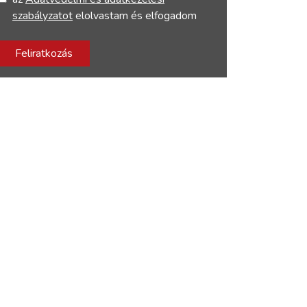
szabályzatot
elolvastam és elfogadom
Feliratkozás