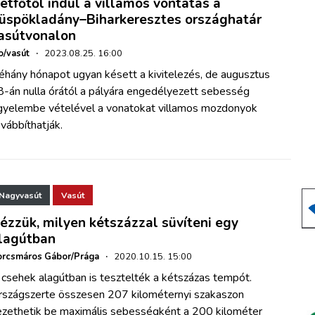
étfőtől indul a villamos vontatás a
üspökladány–Biharkeresztes országhatár
asútvonalon
o/vasút
·
2023.08.25. 16:00
éhány hónapot ugyan késett a kivitelezés, de augusztus
8-án nulla órától a pályára engedélyezett sebesség
igyelembe vételével a vonatokat villamos mozdonyok
vábbíthatják.
Nagyvasút
Vasút
ézzük, milyen kétszázzal süvíteni egy
lagútban
rcsmáros Gábor/Prága
·
2020.10.15. 15:00
csehek alagútban is tesztelték a kétszázas tempót.
rszágszerte összesen 207 kilométernyi szakaszon
ezethetik be maximális sebességként a 200 kilométer