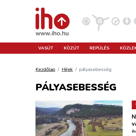
VASÚT
VASÚT
KÖZÚT
REPÜLÉS
KÖZLE
KÖZÚT
Kezdőlap
Hírek
pályasebesség
REPÜLÉS
PÁLYASEBESSÉG
KÖZLEKEDÉSFEJLESZTÉS
N
ELLÁTÁSI LÁNC
v
ih