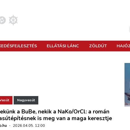
KEDÉSFEJLESZTÉS
ELLÁTÁSI LÁNC
ZÖLDÚT
HAJÓ
Kosár megtekintése
NAGYVASÚT
AUTÓBUSZKÖZLEKEDÉS
LÉGIKÖZLEKEDÉS
MOBILITÁS
SZÁLLÍTMÁNYOZÁS
INTELLIGENS KÖZLEKEDÉS
JACHT
IMPEX
VASÚTMODELL
HASZONJÁRMŰ
KATONAI REPÜLÉS
SMART CITY
KUTATÁS-FEJLESZTÉS
KÖRNYEZETVÉDELEM
BELVÍZ
VÖRÖSSZEMHATÁS
VÁROSI VASÚT
KÖZLEKEDÉSBIZTONSÁG
ŰRREPÜLÉS
KÖZLEKEDÉSTERVEZÉS
LOGISZTIKA
KERÉKPÁR
TENGERHAJÓZÁS
SZÁRNYAK ÉS GONDOLATOK
KISVASÚT
INFRASTRUKTÚRA
REPÜLŐGÉPGYÁRTÁS
JOGI OSZTÁLY
ALTERNATÍV HAJTÁS
SPORTHAJÓZÁS
KOCSIÁLLÁS
Vasút
Nagyvasút
AUTOMOBIL
SPORTREPÜLÉS
FENNTARTHATÓSÁG
HADITENGERÉSZET
UTASELLÁTÓ
ekünk a BuBe, nekik a NaKo/OrCl: a román
asútépítésnek is meg van a maga keresztje
REPÜLÉSBIZTONSÁG
o.hu
·
2026.04.05. 12:00