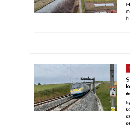
ZÖLDÚT
M
mú
N
HAJÓZÁS
BLOG
ARCHÍVUM
WEBSHOP
S
k
BELÉPÉS
ih
E
REGISZTRÁCIÓ
kö
sz
s