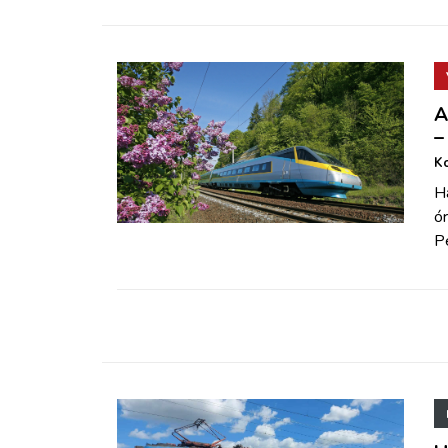
A
–
K
Ha
ó
P