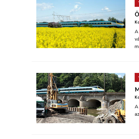
Ö
Ko
A 
vá
m
M
Ko
A 
az