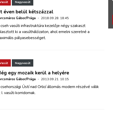
Vasút
Nagyvasút
t éven belül kétszázzal
rcsmáros Gábor/Prága
·
2018.09.28. 18:45
cseh vasúti infrastruktúra kezelője négy szakaszt
lasztott ki a vasúthálózaton, ahol emelni szeretné a
aximális pályasebességet.
Vasút
Nagyvasút
ég egy mozaik kerül a helyére
rcsmáros Gábor/Prága
·
2013.09.21. 10:15
csehországi Ústí nad Orlicí állomás modern részévé válik
 I. vasúti korridornak.