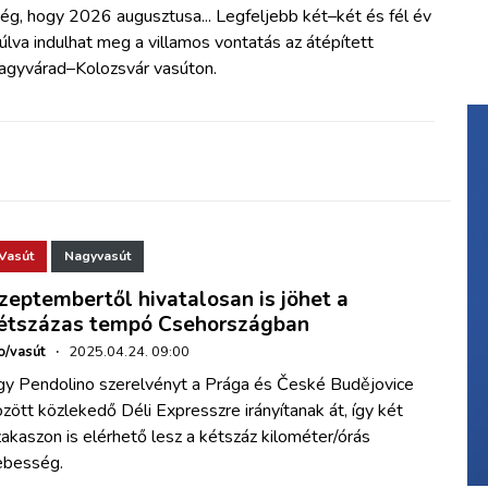
ég, hogy 2026 augusztusa... Legfeljebb két–két és fél év
lva indulhat meg a villamos vontatás az átépített
agyvárad–Kolozsvár vasúton.
Vasút
Nagyvasút
zeptembertől hivatalosan is jöhet a
étszázas tempó Csehországban
o/vasút
·
2025.04.24. 09:00
gy Pendolino szerelvényt a Prága és České Budějovice
zött közlekedő Déli Expresszre irányítanak át, így két
akaszon is elérhető lesz a kétszáz kilométer/órás
ebesség.