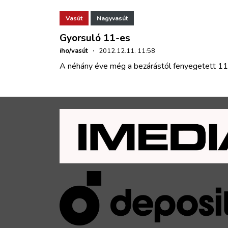
Vasút
Nagyvasút
Gyorsuló 11-es
iho/vasút
·
2012.12.11. 11:58
A néhány éve még a bezárástól fenyegetett 11-