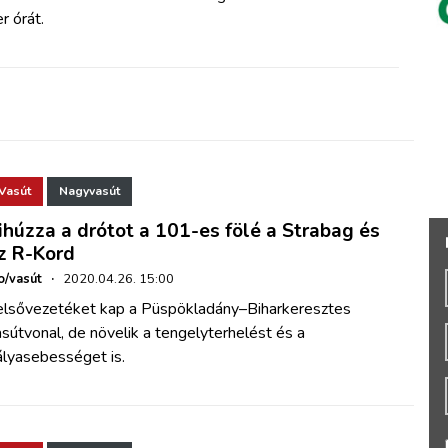
r órát.
Vasút
Nagyvasút
ihúzza a drótot a 101-es fölé a Strabag és
z R-Kord
o/vasút
·
2020.04.26. 15:00
elsővezetéket kap a Püspökladány–Biharkeresztes
sútvonal, de növelik a tengelyterhelést és a
ályasebességet is.