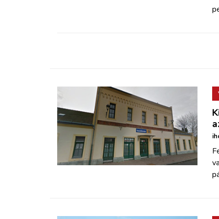
pe
K
a
ih
F
va
p