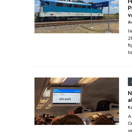
H
P
v
ih
N
2
f
to
N
a
Ko
A 
O
v