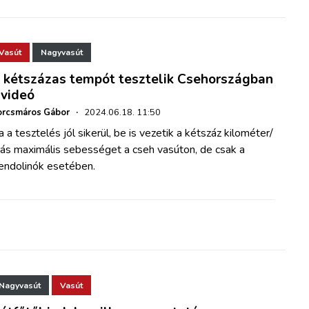
Vasút
Nagyvasút
 kétszázas tempót tesztelik Csehországban
 videó
orcsmáros Gábor
·
2024.06.18. 11:50
 a tesztelés jól sikerül, be is vezetik a kétszáz kilométer/
rás maximális sebességet a cseh vasúton, de csak a
endolinók esetében.
Nagyvasút
Vasút