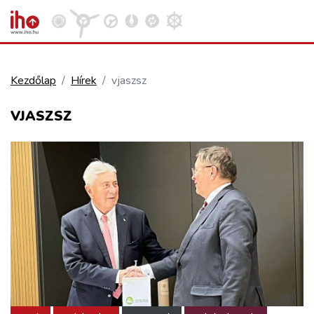
Kezdőlap
Hírek
vjaszsz
VASÚT
VJASZSZ
Kosár megtekintése
KÖZÚT
REPÜLÉS
KÖZLEKEDÉSFEJLESZTÉS
ELLÁTÁSI LÁNC