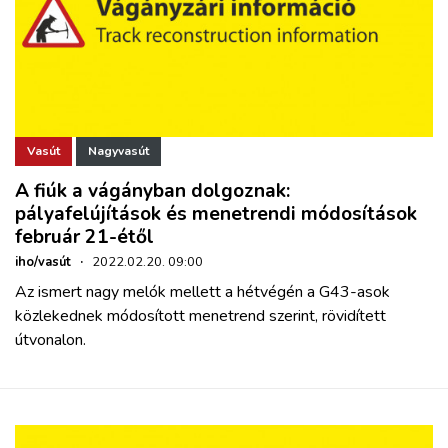
Vasút
Nagyvasút
A fiúk a vágányban dolgoznak:
pályafelújítások és menetrendi módosítások
február 21-étől
iho/vasút
·
2022.02.20. 09:00
Az ismert nagy melók mellett a hétvégén a G43-asok
közlekednek módosított menetrend szerint, rövidített
útvonalon.