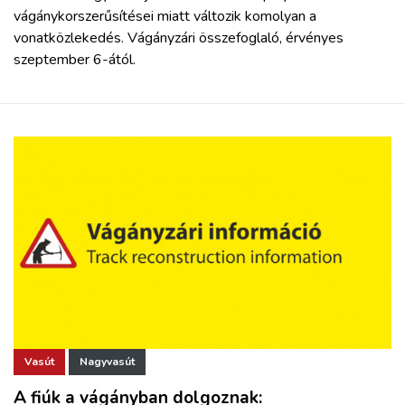
vágánykorszerűsítései miatt változik komolyan a
vonatközlekedés. Vágányzári összefoglaló, érvényes
szeptember 6-ától.
Vasút
Nagyvasút
A fiúk a vágányban dolgoznak: