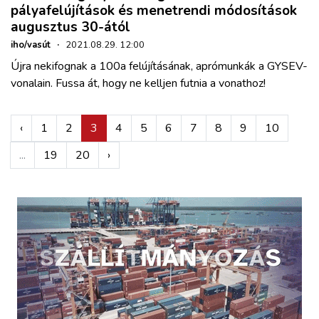
pályafelújítások és menetrendi módosítások
augusztus 30-ától
iho/vasút
·
2021.08.29. 12:00
Újra nekifognak a 100a felújításának, aprómunkák a GYSEV-
vonalain. Fussa át, hogy ne kelljen futnia a vonathoz!
‹
1
2
3
4
5
6
7
8
9
10
...
19
20
›