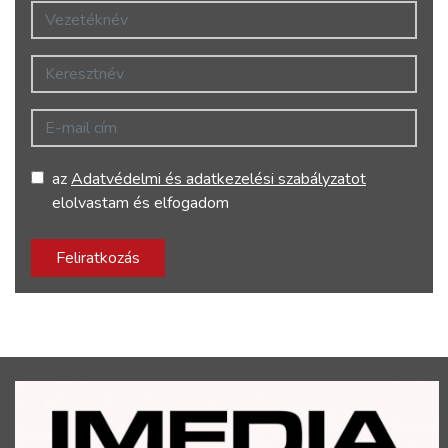
Vezetéknév
Keresztnév
E-mail cím
az
Adatvédelmi és adatkezelési szabályzatot
elolvastam és elfogadom
Feliratkozás