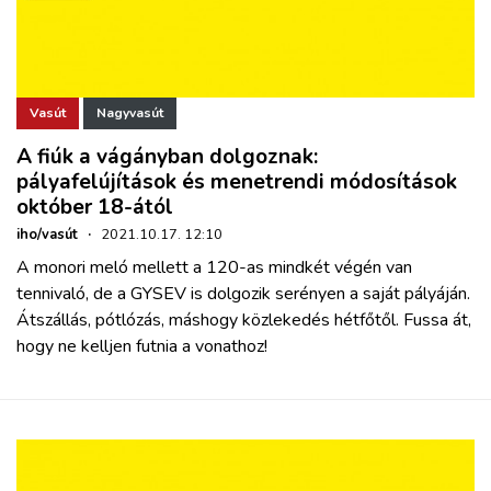
Vasút
Nagyvasút
A fiúk a vágányban dolgoznak:
pályafelújítások és menetrendi módosítások
október 18-ától
iho/vasút
·
2021.10.17. 12:10
A monori meló mellett a 120-as mindkét végén van
tennivaló, de a GYSEV is dolgozik serényen a saját pályáján.
Átszállás, pótlózás, máshogy közlekedés hétfőtől. Fussa át,
hogy ne kelljen futnia a vonathoz!