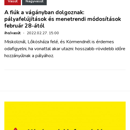
ZÖLDÚT
Vasút
Nagyvasút
A fiúk a vágányban dolgoznak:
pályafelújítások és menetrendi módosítások
HAJÓZÁS
február 28-ától
iho/vasút
·
2022.02.27. 15:00
BLOG
Miskolcnál, Lőkösháza felé, és Körmendnél is érdemes
odafigyelni, ha vonattal akar utazni: hosszabb-rövidebb időre
ARCHÍVUM
hozzányúlnak a pályához.
WEBSHOP
BELÉPÉS
REGISZTRÁCIÓ