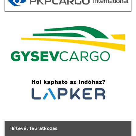
Hírlevél feliratkozás