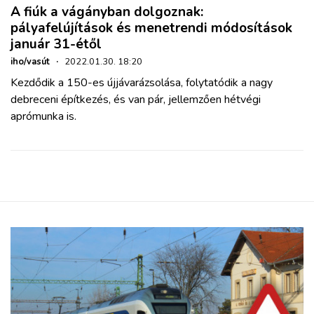
A fiúk a vágányban dolgoznak:
pályafelújítások és menetrendi módosítások
január 31-étől
iho/vasút
·
2022.01.30. 18:20
Kezdődik a 150-es újjávarázsolása, folytatódik a nagy
debreceni építkezés, és van pár, jellemzően hétvégi
aprómunka is.