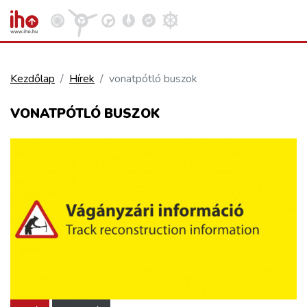
Kezdőlap
Hírek
vonatpótló buszok
VASÚT
VONATPÓTLÓ BUSZOK
Kosár megtekintése
KÖZÚT
REPÜLÉS
KÖZLEKEDÉSFEJLESZTÉS
ELLÁTÁSI LÁNC