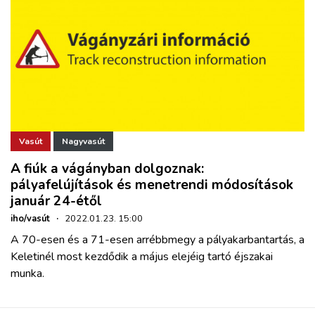
Vasút
Nagyvasút
A fiúk a vágányban dolgoznak:
pályafelújítások és menetrendi módosítások
január 24-étől
iho/vasút
·
2022.01.23. 15:00
A 70-esen és a 71-esen arrébbmegy a pályakarbantartás, a
Keletinél most kezdődik a május elejéig tartó éjszakai
munka.