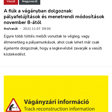
Vasút
Nagyvasút
A fiúk a vágányban dolgoznak:
pályafelújítások és menetrendi módosítások
november 8-ától
iho/vasút
·
2021.11.07. 09:00
Egyre több töltés mellől vonultak le végleg, vagy
átmenetileg a pályamunkások, ahol csak lehet már csak
éjjelente dolgoznak, hogy a legkevésbé zavarják a vasúti
közlekedést.