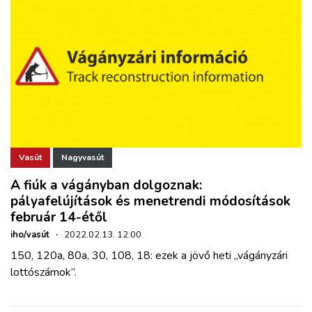
Vasút
Nagyvasút
A fiúk a vágányban dolgoznak:
pályafelújítások és menetrendi módosítások
február 14-étől
iho/vasút
·
2022.02.13. 12:00
150, 120a, 80a, 30, 108, 18: ezek a jövő heti „vágányzári
lottószámok”.