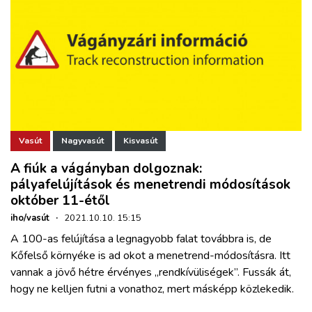
Vasút
Nagyvasút
Kisvasút
A fiúk a vágányban dolgoznak:
pályafelújítások és menetrendi módosítások
október 11-étől
iho/vasút
·
2021.10.10. 15:15
A 100-as felújítása a legnagyobb falat továbbra is, de
Kőfelső környéke is ad okot a menetrend-módosításra. Itt
vannak a jövő hétre érvényes „rendkívüliségek”. Fussák át,
hogy ne kelljen futni a vonathoz, mert másképp közlekedik.