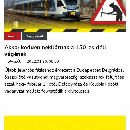
Vasút
Nagyvasút
Akkor kedden nekilátnak a 150-es déli
végének
iho/vasút
·
2022.01.30. 09:00
Újabb jelentős fázisához érkezett a Budapestet Belgráddal
összekötő vasútvonal magyarországi szakaszának felújítása
azzal, hogy február 1-jétől Délegyháza és Kelebia között
vágányzár mellett folytatódik a kivitelezés.