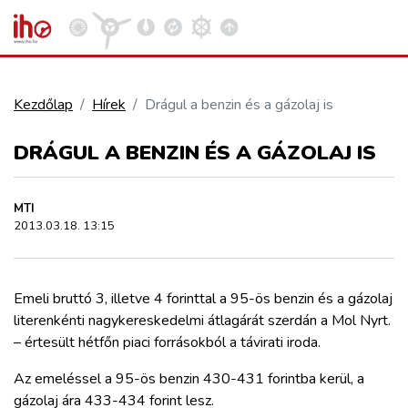
Kezdőlap
Hírek
Drágul a benzin és a gázolaj is
VASÚT
DRÁGUL A BENZIN ÉS A GÁZOLAJ IS
Kosár megtekintése
KÖZÚT
MTI
2013.03.18. 13:15
REPÜLÉS
Emeli bruttó 3, illetve 4 forinttal a 95-ös benzin és a gázolaj
KÖZLEKEDÉSFEJLESZTÉS
literenkénti nagykereskedelmi átlagárát szerdán a Mol Nyrt.
– értesült hétfőn piaci forrásokból a távirati iroda.
ELLÁTÁSI LÁNC
Az emeléssel a 95-ös benzin 430-431 forintba kerül, a
gázolaj ára 433-434 forint lesz.