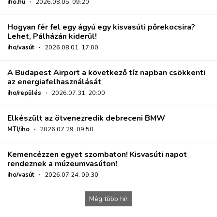
iho.hu
·
2026.08.05. 09:20
Hogyan fér fel egy ágyú egy kisvasúti pőrekocsira?
Lehet, Pálházán kiderül!
iho/vasút
·
2026.08.01. 17:00
A Budapest Airport a következő tíz napban csökkenti
az energiafelhasználását
iho/repülés
·
2026.07.31. 20:00
Elkészült az ötvenezredik debreceni BMW
MTI/iho
·
2026.07.29. 09:50
Kemencézzen egyet szombaton! Kisvasúti napot
rendeznek a múzeumvasúton!
iho/vasút
·
2026.07.24. 09:30
Még több hír