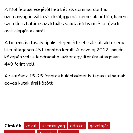
ZÖLDÚT
A Mol február elejétől heti két alkalommal dönt az
üzemanyagár-változásokról, így már nemcsak hétfőn, hanem
HAJÓZÁS
szerdán is határoz az aktuális valutaárfolyam és a tőzsdei
árak alapján az árról.
BLOG
A benzin ára tavaly április elején érte el csúcsát, akkor egy
liter átlagosan 451 forintba került. A gázolaj 2012. január
ARCHÍVUM
közepén volt a legdrágább, akkor egy liter ára átlagosan
449 forint volt.
WEBSHOP
Az autósok 15-25 forintos különbséget is tapasztalhatnak
egyes kutak árai között.
BELÉPÉS
REGISZTRÁCIÓ
Címkék:
közút
üzemanyag
gázolaj
gázolajár