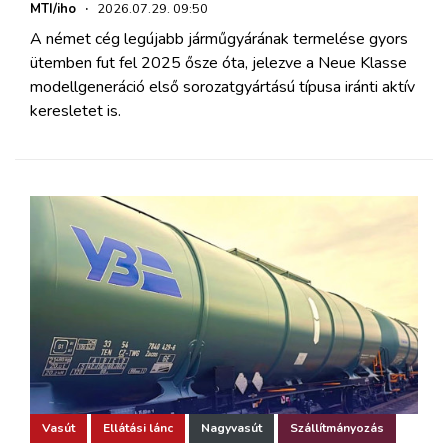
MTI/iho
·
2026.07.29. 09:50
A német cég legújabb járműgyárának termelése gyors
ütemben fut fel 2025 ősze óta, jelezve a Neue Klasse
modellgeneráció első sorozatgyártású típusa iránti aktív
keresletet is.
Vasút
Ellátási lánc
Nagyvasút
Szállítmányozás