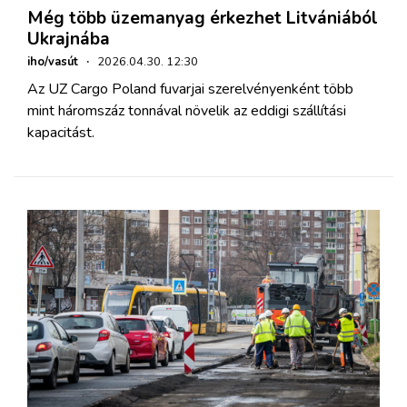
Még több üzemanyag érkezhet Litvániából
Ukrajnába
iho/vasút
·
2026.04.30. 12:30
Az UZ Cargo Poland fuvarjai szerelvényenként több
mint háromszáz tonnával növelik az eddigi szállítási
kapacitást.