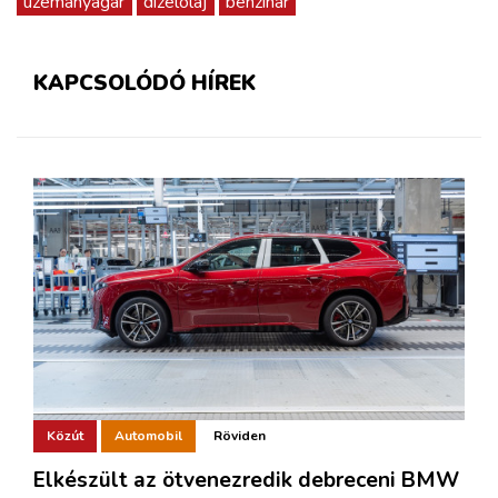
üzemanyagár
dízelolaj
benzinár
KAPCSOLÓDÓ HÍREK
Közút
Automobil
Röviden
Elkészült az ötvenezredik debreceni BMW