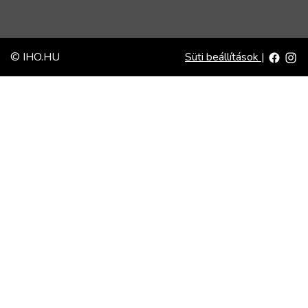
© IHO.HU
Süti beállítások
|