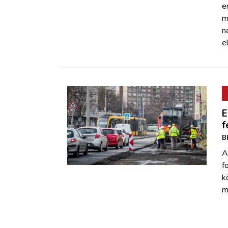
e
m
n
e
E
f
B
A
f
k
m