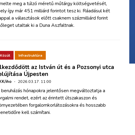
melte meg a túlzó méretű műtárgy költségvetését,
ely így már 451 milliárd forintot tesz ki. Ráadásul két
appal a választások előtt csaknem százmilliárd forint
lőleget utaltak ki a Duna Aszfaltnak.
Közút
Infrastruktúra
lkezdődött az István út és a Pozsonyi utca
elújítása Újpesten
KK/iho
·
2026.03.17. 11:00
 beruházás hónapokra jelentősen megváltoztatja a
orgalmi rendet, ezért az érintett útszakaszon és
örnyezetében forgalomkorlátozásokra és hosszabb
enetidőre kell számítani.