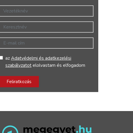
Vezetéknév
Keresztnév
E-mail cím
az
Adatvédelmi és adatkezelési
szabályzatot
elolvastam és elfogadom
Feliratkozás