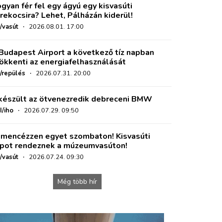
gyan fér fel egy ágyú egy kisvasúti
rekocsira? Lehet, Pálházán kiderül!
/vasút
·
2026.08.01. 17:00
Budapest Airport a következő tíz napban
ökkenti az energiafelhasználását
o/repülés
·
2026.07.31. 20:00
készült az ötvenezredik debreceni BMW
I/iho
·
2026.07.29. 09:50
mencézzen egyet szombaton! Kisvasúti
pot rendeznek a múzeumvasúton!
/vasút
·
2026.07.24. 09:30
Még több hír