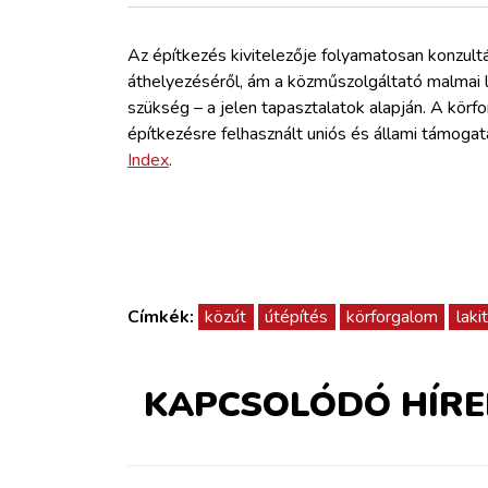
ZÖLDÚT
Az építkezés kivitelezője folyamatosan konzult
HAJÓZÁS
áthelyezéséről, ám a közműszolgáltató malmai 
szükség – a jelen tapasztalatok alapján. A kör
építkezésre felhasznált uniós és állami támogatá
BLOG
Index
.
ARCHÍVUM
WEBSHOP
Címkék:
közút
útépítés
körforgalom
laki
BELÉPÉS
KAPCSOLÓDÓ HÍRE
REGISZTRÁCIÓ