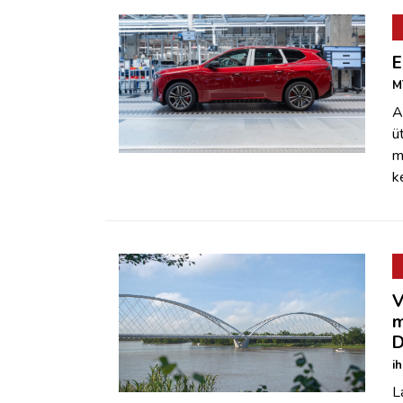
E
M
A
ü
m
k
V
m
D
i
L