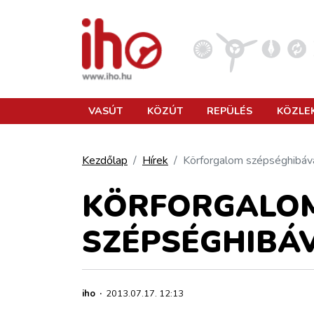
VASÚT
VASÚT
KÖZÚT
REPÜLÉS
KÖZLE
KÖZÚT
Kezdőlap
Hírek
Körforgalom szépséghibáv
REPÜLÉS
KÖRFORGALO
SZÉPSÉGHIBÁ
KÖZLEKEDÉSFEJLESZTÉS
ELLÁTÁSI LÁNC
iho
·
2013.07.17. 12:13