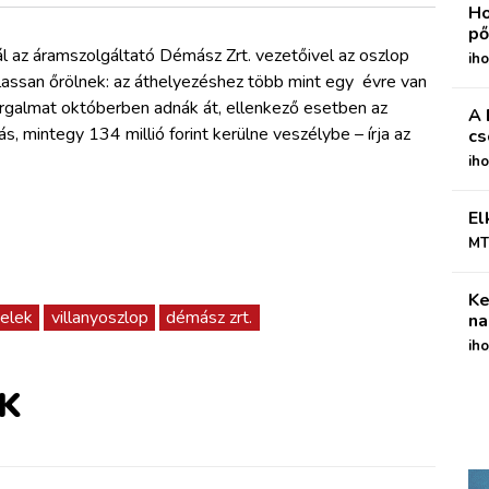
Ho
pő
ál az áramszolgáltató Démász Zrt. vezetőivel az oszlop
iho
lassan őrölnek: az áthelyezéshez több mint egy évre van
forgalmat októberben adnák át, ellenkező esetben az
A 
s, mintegy 134 millió forint kerülne veszélybe – írja az
cs
ih
El
MT
Ke
telek
villanyoszlop
démász zrt.
na
iho
K