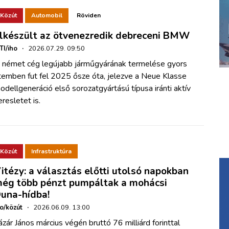
Közút
Automobil
Röviden
lkészült az ötvenezredik debreceni BMW
TI/iho
·
2026.07.29. 09:50
 német cég legújabb járműgyárának termelése gyors
temben fut fel 2025 ősze óta, jelezve a Neue Klasse
odellgeneráció első sorozatgyártású típusa iránti aktív
eresletet is.
Közút
Infrastruktúra
itézy: a választás előtti utolsó napokban
ég több pénzt pumpáltak a mohácsi
una-hídba!
ho/közút
·
2026.06.09. 13:00
ázár János március végén bruttó 76 milliárd forinttal