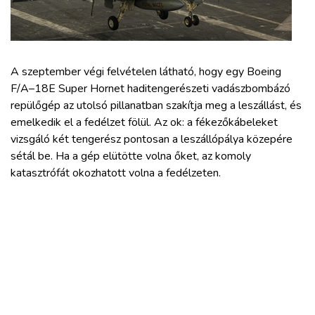
ZÖLDÚT
HAJÓZÁS
A szeptember végi felvételen látható, hogy egy Boeing
BLOG
F/A–18E Super Hornet haditengerészeti vadászbombázó
repülőgép az utolsó pillanatban szakítja meg a leszállást, és
emelkedik el a fedélzet fölül. Az ok: a fékezőkábeleket
ARCHÍVUM
vizsgáló két tengerész pontosan a leszállópálya közepére
sétál be. Ha a gép elütötte volna őket, az komoly
WEBSHOP
katasztrófát okozhatott volna a fedélzeten.
BELÉPÉS
REGISZTRÁCIÓ