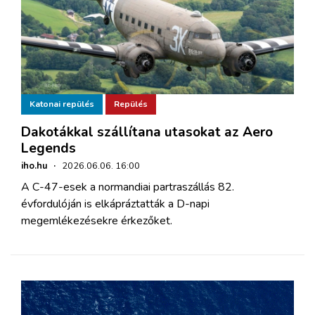
Katonai repülés
Repülés
Dakotákkal szállítana utasokat az Aero
Legends
iho.hu
·
2026.06.06. 16:00
A C-47-esek a normandiai partraszállás 82.
évfordulóján is elkápráztatták a D-napi
megemlékezésekre érkezőket.