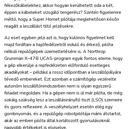
fékezőkábelekhez, akkor hogyan kerülhetett oda a két,
éppen a kábeleket vizsgáló tengerész? Szintén figyelemre
méltó, hogy a Super Hornet pilótája meglehetősen későn
reagált a leszállást tiltó jelzésekre.
Az eset egyben jelzi azt is, hogy különös figyelmet kell
majd fordítani a hajófedélzetről induló és érkező, pilóta
nélküli repülőgépek üzemeltetésére is. A Northrop
Grumman X–47B UCAS-program egyik fontos eleme, hogy
a gép elkerülje a repfedélzeten előforduló esetleges
akadályokat – például a rossz időpontban a leszállópályára
tévedő embereket. Ezt azonban a számítógép vezérelte
autonóm leszállítórendszerben nem is olyan egyszerű
feladat megoldani. Ha a gépen nem is ül már pilóta, de még
sokáig szükség lesz a leszállásirányító tiszt (LSO) szemeire
és gyors reflexeire. A veszélyhelyzet esetén elég egy
gombnyomás, és a repülőgép robotpilótája máris átstartol,
akár az emberi pilóta által korlátozott gyorsulásoknál
nagyobb értékeket is elviselve.