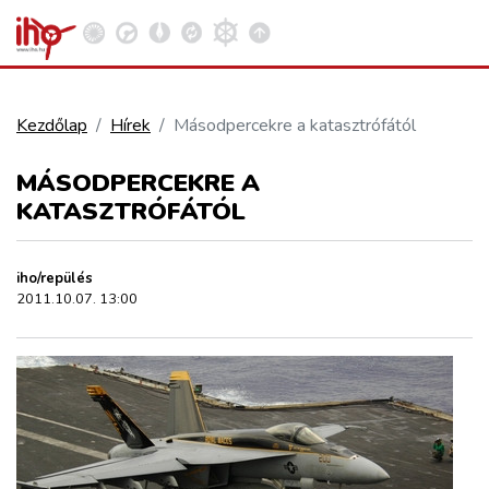
Kezdőlap
Hírek
Másodpercekre a katasztrófától
VASÚT
MÁSODPERCEKRE A
Kosár megtekintése
KATASZTRÓFÁTÓL
KÖZÚT
iho/repülés
REPÜLÉS
2011.10.07. 13:00
KÖZLEKEDÉSFEJLESZTÉS
ELLÁTÁSI LÁNC