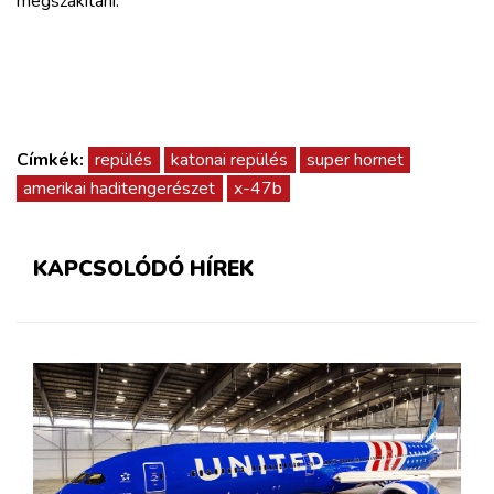
megszakítani.
Címkék:
repülés
katonai repülés
super hornet
amerikai haditengerészet
x-47b
KAPCSOLÓDÓ HÍREK