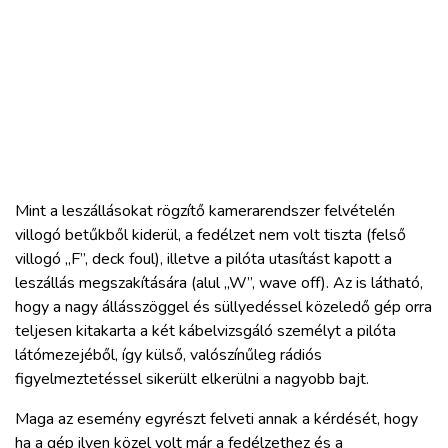
Mint a leszállásokat rögzítő kamerarendszer felvételén
villogó betűkből kiderül, a fedélzet nem volt tiszta (felső
villogó „F”, deck foul), illetve a pilóta utasítást kapott a
leszállás megszakítására (alul „W”, wave off). Az is látható,
hogy a nagy állásszöggel és süllyedéssel közeledő gép orra
teljesen kitakarta a két kábelvizsgáló személyt a pilóta
látómezejéből, így külső, valószínűleg rádiós
figyelmeztetéssel sikerült elkerülni a nagyobb bajt.
Maga az esemény egyrészt felveti annak a kérdését, hogy
ha a gép ilyen közel volt már a fedélzethez és a