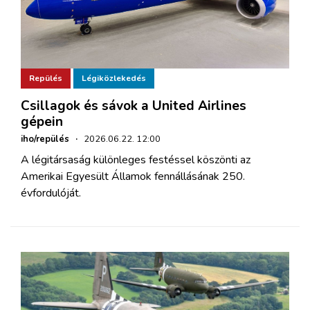
Repülés
Légiközlekedés
Csillagok és sávok a United Airlines
gépein
iho/repülés
·
2026.06.22. 12:00
A légitársaság különleges festéssel köszönti az
Amerikai Egyesült Államok fennállásának 250.
évfordulóját.