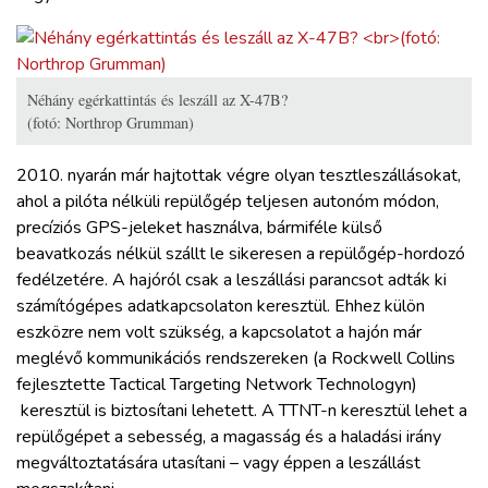
Néhány egérkattintás és leszáll az X-47B?
(fotó: Northrop Grumman)
2010. nyarán már hajtottak végre olyan tesztleszállásokat,
ahol a pilóta nélküli repülőgép teljesen autonóm módon,
precíziós GPS-jeleket használva, bármiféle külső
beavatkozás nélkül szállt le sikeresen a repülőgép-hordozó
fedélzetére. A hajóról csak a leszállási parancsot adták ki
számítógépes adatkapcsolaton keresztül. Ehhez külön
eszközre nem volt szükség, a kapcsolatot a hajón már
meglévő kommunikációs rendszereken (a Rockwell Collins
fejlesztette Tactical Targeting Network Technologyn)
keresztül is biztosítani lehetett. A TTNT-n keresztül lehet a
repülőgépet a sebesség, a magasság és a haladási irány
megváltoztatására utasítani – vagy éppen a leszállást