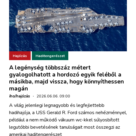
Hajózás
Haditengerészet
A legénység többszáz métert
gyalogolhatott a hordozó egyik feléből a
másikba, majd vissza, hogy könnyíthessen
magán
iho/hajózás
·
2026.06.06. 09:00
A világ jelenlegi legnagyobb és legfejlettebb
hadihajója, a USS Gerald R. Ford számos nehézménnyel,
például a nem működő vákuum wc-kkel súlyosbított
legutóbbi bevetésének tanulságait most összegzi az
amerikai haditengerészet