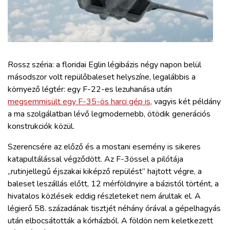
ZÖLDÚT
HAJÓZÁS
BLOG
Rossz széria: a floridai Eglin légibázis négy napon belül
másodszor volt repülőbaleset helyszíne, legalábbis a
környező légtér: egy F-22-es lezuhanása után
ARCHÍVUM
megsemmisült egy F-35-ös harci gép is,
vagyis két példány
a ma szolgálatban lévő legmodernebb, ötödik generációs
WEBSHOP
konstrukciók közül.
Szerencsére az előző és a mostani esemény is sikeres
BELÉPÉS
katapultálással végződött. Az F-3össel a pilótája
„rutinjellegű éjszakai kiképző repülést” hajtott végre, a
baleset leszállás előtt, 12 mérföldnyire a bázistól történt, a
REGISZTRÁCIÓ
hivatalos közlések eddig részleteket nem árultak el. A
légierő 58. századának tisztjét néhány órával a gépelhagyás
után elbocsátották a kórházból. A földön nem keletkezett