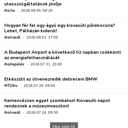
utasszolgáltatások jövője
iho.hu
·
2026.08.05. 09:20
Hogyan fér fel egy ágyú egy kisvasúti pőrekocsira?
Lehet, Pálházán kiderül!
iho/vasút
·
2026.08.01. 17:00
A Budapest Airport a következő tíz napban csökkenti
az energiafelhasználását
iho/repülés
·
2026.07.31. 20:00
Elkészült az ötvenezredik debreceni BMW
MTI/iho
·
2026.07.29. 09:50
Kemencézzen egyet szombaton! Kisvasúti napot
rendeznek a múzeumvasúton!
iho/vasút
·
2026.07.24. 09:30
Még több hír