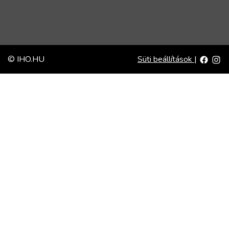
© IHO.HU
Süti beállítások
|