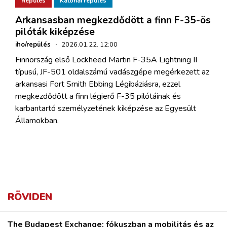
Repülés
Katonai repülés
Arkansasban megkezdődött a finn F-35-ös
pilóták kiképzése
iho/repülés
·
2026.01.22. 12:00
Finnország első Lockheed Martin F-35A Lightning II
típusú, JF-501 oldalszámú vadászgépe megérkezett az
arkansasi Fort Smith Ebbing Légibáziásra, ezzel
megkezdődött a finn légierő F-35 pilótáinak és
karbantartó személyzetének kiképzése az Egyesült
Államokban.
RÖVIDEN
The Budapest Exchange: fókuszban a mobilitás és az