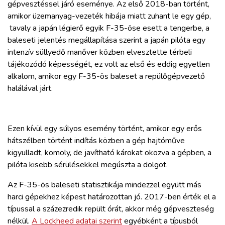
gépvesztéssel járó eseménye. Az első 2018-ban történt,
amikor üzemanyag-vezeték hibája miatt zuhant le egy gép,
tavaly a japán légierő egyik F-35-öse esett a tengerbe, a
baleseti jelentés megállapítása szerint a japán pilóta egy
intenzív süllyedő manőver közben elvesztette térbeli
tájékozódó képességét, ez volt az első és eddig egyetlen
alkalom, amikor egy F-35-ös baleset a repülőgépvezető
halálával járt.
Ezen kívül egy súlyos esemény történt, amikor egy erős
hátszélben történt indítás közben a gép hajtóműve
kigyulladt, komoly, de javítható károkat okozva a gépben, a
pilóta kisebb sérülésekkel megúszta a dolgot.
Az F-35-ös baleseti statisztikája mindezzel együtt más
harci gépekhez képest határozottan jó. 2017-ben érték el a
típussal a százezredik repült órát, akkor még gépveszteség
nélkül.
A Lockheed adatai szerint
egyébként a típusból