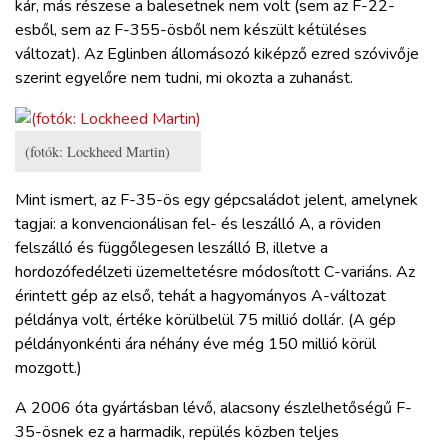
kár, más részese a balesetnek nem volt (sem az F-22-
esből, sem az F-355-ösből nem készült kétüléses
változat). Az Eglinben állomásozó kiképző ezred szóvivője
szerint egyelőre nem tudni, mi okozta a zuhanást.
(fotók: Lockheed Martin)
Mint ismert, az F-35-ös egy gépcsaládot jelent, amelynek
tagjai: a konvencionálisan fel- és leszálló A, a röviden
felszálló és függőlegesen leszálló B, illetve a
hordozófedélzeti üzemeltetésre módosított C-variáns. Az
érintett gép az első, tehát a hagyományos A-változat
példánya volt, értéke körülbelül 75 millió dollár. (A gép
példányonkénti ára néhány éve még 150 millió körül
mozgott.)
A 2006 óta gyártásban lévő, alacsony észlelhetőségű F-
35-ösnek ez a harmadik, repülés közben teljes