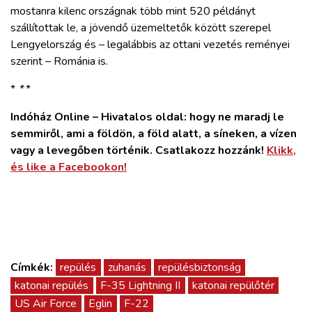
mostanra kilenc országnak több mint 520 példányt
szállítottak le, a jövendő üzemeltetők között szerepel
Lengyelország és – legalábbis az ottani vezetés reményei
szerint – Románia is.
*
*
*
Indóház Online – Hivatalos oldal: hogy ne maradj le
semmiről, ami a földön, a föld alatt, a síneken, a vízen
vagy a levegőben történik. Csatlakozz hozzánk!
Klikk,
és like a Facebookon!
Címkék:
repülés
zuhanás
repülésbiztonság
katonai repülés
F-35 Lightning II
katonai repülőtér
US Air Force
Eglin
F-22