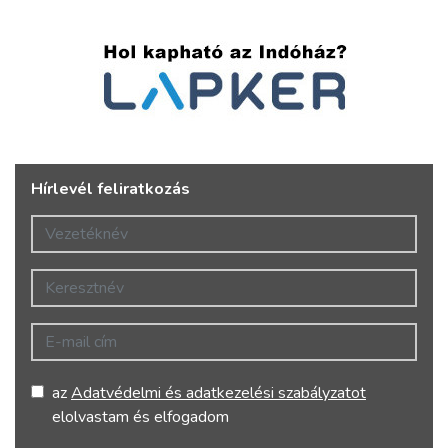
Hírlevél feliratkozás
Vezetéknév
Keresztnév
E-mail cím
az
Adatvédelmi és adatkezelési szabályzatot
elolvastam és elfogadom