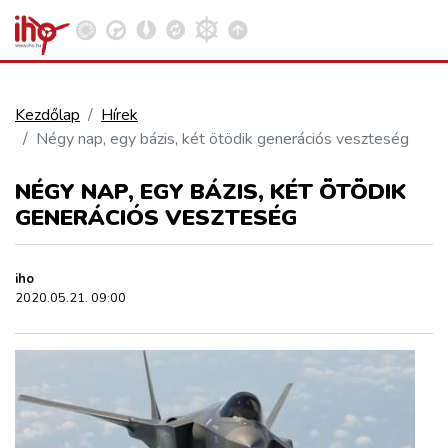
Kezdőlap
Hírek
Négy nap, egy bázis, két ötödik generációs veszteség
VASÚT
Kosár megtekintése
NÉGY NAP, EGY BÁZIS, KÉT ÖTÖDIK
KÖZÚT
GENERÁCIÓS VESZTESÉG
REPÜLÉS
iho
2020.05.21. 09:00
KÖZLEKEDÉSFEJLESZTÉS
ELLÁTÁSI LÁNC