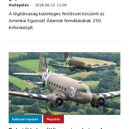
iho/repülés
·
2026.06.22. 12:00
A légitársaság különleges festéssel köszönti az
Amerikai Egyesült Államok fennállásának 250.
évfordulóját.
Katonai repülés
Repülés