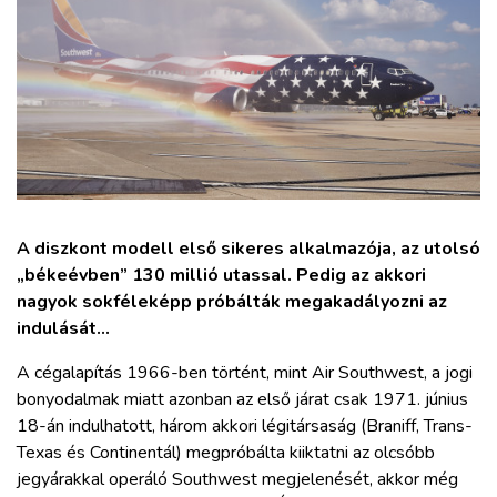
ZÖLDÚT
HAJÓZÁS
BLOG
ARCHÍVUM
A diszkont modell első sikeres alkalmazója, az utolsó
WEBSHOP
„békeévben” 130 millió utassal. Pedig az akkori
nagyok sokféleképp próbálták megakadályozni az
indulását...
BELÉPÉS
A cégalapítás 1966-ben történt, mint Air Southwest, a jogi
bonyodalmak miatt azonban az első járat csak 1971. június
REGISZTRÁCIÓ
18-án indulhatott, három akkori légitársaság (Braniff, Trans-
Texas és Continentál) megpróbálta kiiktatni az olcsóbb
jegyárakkal operáló Southwest megjelenését, akkor még