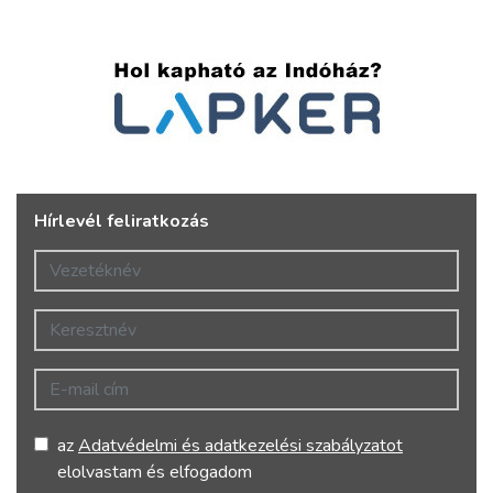
Hírlevél feliratkozás
Vezetéknév
Keresztnév
E-mail cím
az
Adatvédelmi és adatkezelési szabályzatot
elolvastam és elfogadom