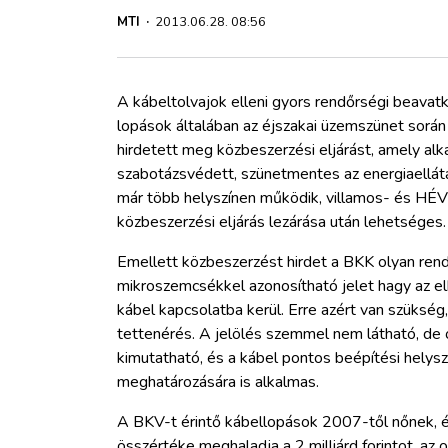
ZÖLDÚT
MTI
·
2013.06.28. 08:56
HAJÓZÁS
A kábeltolvajok elleni gyors rendőrségi beavat
BLOG
lopások általában az éjszakai üzemszünet során
hirdetett meg közbeszerzési eljárást, amely alk
szabotázsvédett, szünetmentes az energiaellátás
ARCHÍVUM
már több helyszínen működik, villamos- és HÉV-
közbeszerzési eljárás lezárása után lehetséges.
WEBSHOP
Emellett közbeszerzést hirdet a BKK olyan rend
mikroszemcsékkel azonosítható jelet hagy az el
BELÉPÉS
kábel kapcsolatba kerül. Erre azért van szükség,
tettenérés. A jelölés szemmel nem látható, de 
kimutatható, és a kábel pontos beépítési helysz
REGISZTRÁCIÓ
meghatározására is alkalmas.
A BKV-t érintő kábellopások 2007-től nőnek, és
összértéke meghaladja a 2 milliárd forintot, az 