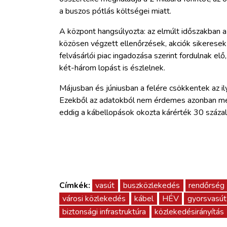
a buszos pótlás költségei miatt.
A központ hangsúlyozta: az elmúlt időszakban 
közösen végzett ellenőrzések, akciók sikeresek v
felvásárlói piac ingadozása szerint fordulnak el
két-három lopást is észlelnek.
Májusban és júniusban a felére csökkentek az il
Ezekből az adatokból nem érdemes azonban m
eddig a kábellopások okozta kárérték 30 százal
Címkék:
vasút
buszközlekedés
rendőrség
városi közlekedés
kábel
HÉV
gyorsvasút
biztonsági infrastruktúra
közlekedésirányítás