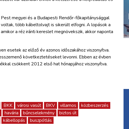
a Pest megyei és a Budapesti Rendőr-főkapitánysággal
oltak, több kábeltolvajt is sikerült elfogni. A lopások a
ő, amikor a réz iránti kereslet megnövekszik, akkor naponta
yen esetek az előző év azonos időszakához viszonyítva.
esszemenő következtetéseket levonni. Ebben az évben
ékkal csökkent 2012 első hat hónapjához viszonyítva.
BKK
városi vasút
BKV
villamos
közbeszerzés
havária
bűncselekmény
biztos út
kábellopás
buszpótlás