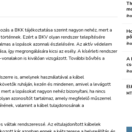
Th
mo
iho
kozás a BKK tájékoztatása szerint nagyon nehéz, mert a
Ho
pő
 történnek. Ezért a BKV olyan rendszer telepítésére
almas a lopások azonnali észlelésére. Az aktív védelem
iho
a, így megrongálására kicsi az esély. A kísérleti rendszer
vonalakon is kiválóan vizsgázott. További bővítés a
A 
cs
ih
szerre is, amelynek használatával a kábel
követők ruháján, kezén és mindenen, amivel a levágott
El
 mert a lopásokat nagyon nehéz bizonyítani, ha nincs
MT
olyan azonosítót tartalmaz, amely megfelelő műszerrel
ínének, valamint a kábel tulajdonosának a
 váltak rendszeressé. Az eltulajdonított kábelek
okozott kár azonban ennek a kétszerese a helyreállítás és