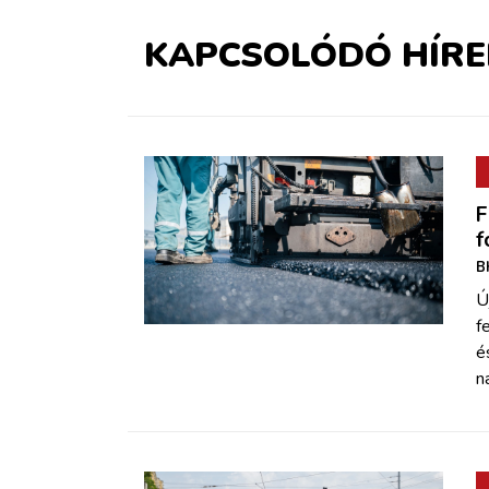
KAPCSOLÓDÓ HÍRE
F
f
B
Ú
f
é
n