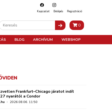
Kapcsolat
Belépés
Regisztráció
0
ZÁS
BLOG
ARCHÍVUM
WEBSHOP
ÖVIDEN
zvetlen Frankfurt–Chicago járatot indít
27 nyarától a Condor
.hu
·
2026.08.06. 11:50