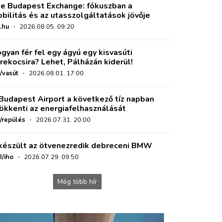
e Budapest Exchange: fókuszban a
bilitás és az utasszolgáltatások jövője
.hu
·
2026.08.05. 09:20
gyan fér fel egy ágyú egy kisvasúti
rekocsira? Lehet, Pálházán kiderül!
/vasút
·
2026.08.01. 17:00
Budapest Airport a következő tíz napban
ökkenti az energiafelhasználását
o/repülés
·
2026.07.31. 20:00
készült az ötvenezredik debreceni BMW
I/iho
·
2026.07.29. 09:50
Még több hír