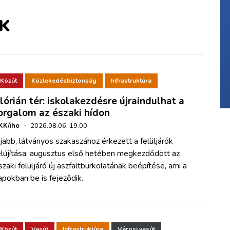
K
Közút
Közlekedésbiztonság
Infrastruktúra
lórián tér: iskolakezdésre újraindulhat a
orgalom az északi hídon
KK/iho
·
2026.08.06. 19:00
jabb, látványos szakaszához érkezett a felüljárók
elújítása: augusztus első hetében megkezdődött az
szaki felüljáró új aszfaltburkolatának beépítése, ami a
apokban be is fejeződik.
Közút
Vasút
Infrastruktúra
Városi vasút