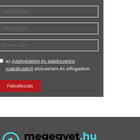
Vezetéknév
Keresztnév
E-mail cím
az
Adatvédelmi és adatkezelési
szabályzatot
elolvastam és elfogadom
Feliratkozás