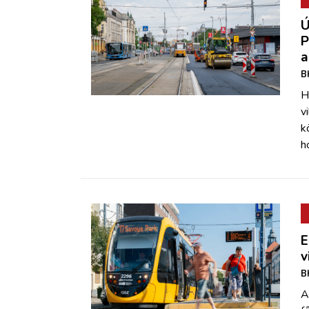
Ú
P
a
B
H
v
k
h
E
v
B
A