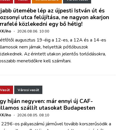
jabb ütemébe lép az újpesti István út és
ozsonyi utca felújítása, ne nagyon akarjon
rrafelé közlekedni egy bő hétig!
KK/iho
·
2026.08.06. 10:00
étfőtől augusztus 19-éig a 12-es, a 12A és a 14-es
illamosok nem járnak, helyettük pótlóbuszok
özlekednek. Az érintett utakon jelentős torlódásokra,
osszabb menetidőkre kell számítani.
Vasút
Városi vasút
gy híján negyven: már ennyi új CAF-
illamos szállít utasokat Budapesten
KK/iho
·
2026.08.05. 08:10
 2296-os pályaszámú járművel tovább korszerűsödik a