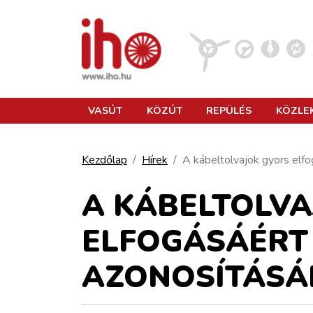
VASÚT
VASÚT
KÖZÚT
REPÜLÉS
KÖZLE
KÖZÚT
Kezdőlap
Hírek
A kábeltolvajok gyors elfo
REPÜLÉS
A KÁBELTOLVA
ELFOGÁSÁÉRT
KÖZLEKEDÉSFEJLESZTÉS
AZONOSÍTÁSÁ
ELLÁTÁSI LÁNC