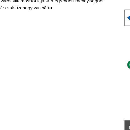
őváros villamosflottája. A megrendelt mennyiségből
ár csak tizenegy van hátra.