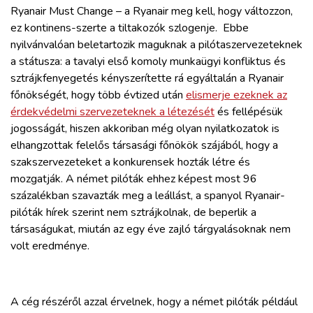
Ryanair Must Change – a Ryanair meg kell, hogy változzon,
ez kontinens-szerte a tiltakozók szlogenje. Ebbe
nyilvánvalóan beletartozik maguknak a pilótaszervezeteknek
a státusza: a tavalyi első komoly munkaügyi konfliktus és
sztrájkfenyegetés kényszerítette rá egyáltalán a Ryanair
főnökségét, hogy több évtized után
elismerje ezeknek az
érdekvédelmi szervezeteknek a létezését
és fellépésük
jogosságát, hiszen akkoriban még olyan nyilatkozatok is
elhangzottak felelős társasági főnökök szájából, hogy a
szakszervezeteket a konkurensek hozták létre és
mozgatják. A német pilóták ehhez képest most 96
százalékban szavazták meg a leállást, a spanyol Ryanair-
pilóták hírek szerint nem sztrájkolnak, de beperlik a
társaságukat, miután az egy éve zajló tárgyalásoknak nem
volt eredménye.
A cég részéről azzal érvelnek, hogy a német pilóták például