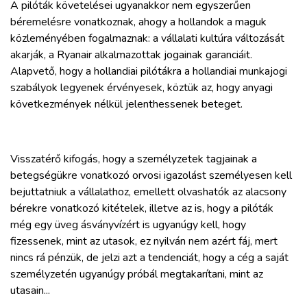
A pilóták követelései ugyanakkor nem egyszerűen
béremelésre vonatkoznak, ahogy a hollandok a maguk
közleményében fogalmaznak: a vállalati kultúra változását
akarják, a Ryanair alkalmazottak jogainak garanciáit.
Alapvető, hogy a hollandiai pilótákra a hollandiai munkajogi
szabályok legyenek érvényesek, köztük az, hogy anyagi
következmények nélkül jelenthessenek beteget.
Visszatérő kifogás, hogy a személyzetek tagjainak a
betegségükre vonatkozó orvosi igazolást személyesen kell
bejuttatniuk a vállalathoz, emellett olvashatók az alacsony
bérekre vonatkozó kitételek, illetve az is, hogy a pilóták
még egy üveg ásványvízért is ugyanúgy kell, hogy
fizessenek, mint az utasok, ez nyilván nem azért fáj, mert
nincs rá pénzük, de jelzi azt a tendenciát, hogy a cég a saját
személyzetén ugyanúgy próbál megtakarítani, mint az
utasain...