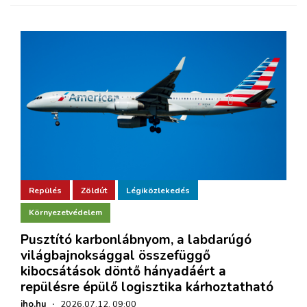
Repülés
Zöldút
Légiközlekedés
Környezetvédelem
Pusztító karbonlábnyom, a labdarúgó
világbajnoksággal összefüggő
kibocsátások döntő hányadáért a
repülésre épülő logisztika kárhoztatható
iho.hu
·
2026.07.12. 09:00