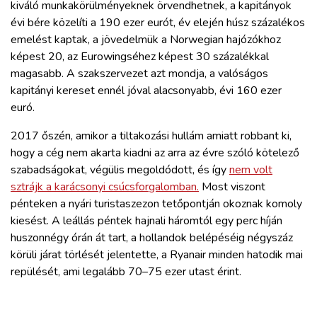
kiváló munkakörülményeknek örvendhetnek, a kapitányok
évi bére közelíti a 190 ezer eurót, év elején húsz százalékos
emelést kaptak, a jövedelmük a Norwegian hajózókhoz
képest 20, az Eurowingséhez képest 30 százalékkal
magasabb. A szakszervezet azt mondja, a valóságos
kapitányi kereset ennél jóval alacsonyabb, évi 160 ezer
euró.
2017 őszén, amikor a tiltakozási hullám amiatt robbant ki,
hogy a cég nem akarta kiadni az arra az évre szóló kötelező
szabadságokat, végülis megoldódott, és így
nem volt
sztrájk a karácsonyi csúcsforgalomban.
Most viszont
pénteken a nyári turistaszezon tetőpontján okoznak komoly
kiesést. A leállás péntek hajnali háromtól egy perc híján
huszonnégy órán át tart, a hollandok belépéséig négyszáz
körüli járat törlését jelentette, a Ryanair minden hatodik mai
repülését, ami legalább 70–75 ezer utast érint.