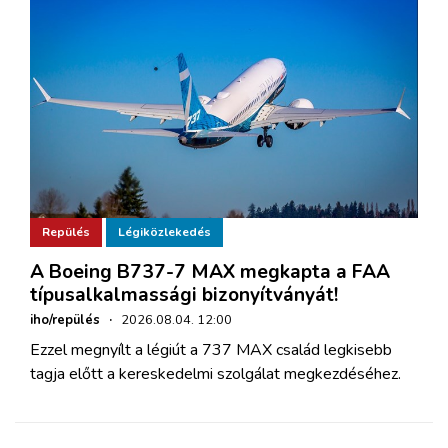
Repülés
Légiközlekedés
A Boeing B737-7 MAX megkapta a FAA
típusalkalmassági bizonyítványát!
iho/repülés
·
2026.08.04. 12:00
Ezzel megnyílt a légiút a 737 MAX család legkisebb
tagja előtt a kereskedelmi szolgálat megkezdéséhez.