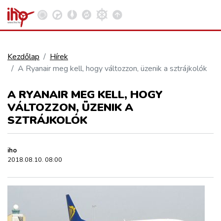
Kezdőlap
Hírek
A Ryanair meg kell, hogy változzon, üzenik a sztrájkolók
VASÚT
Kosár megtekintése
A RYANAIR MEG KELL, HOGY
KÖZÚT
VÁLTOZZON, ÜZENIK A
SZTRÁJKOLÓK
REPÜLÉS
iho
2018.08.10. 08:00
KÖZLEKEDÉSFEJLESZTÉS
ELLÁTÁSI LÁNC