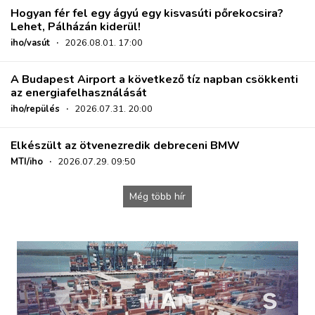
Hogyan fér fel egy ágyú egy kisvasúti pőrekocsira?
Lehet, Pálházán kiderül!
iho/vasút
·
2026.08.01. 17:00
A Budapest Airport a következő tíz napban csökkenti
az energiafelhasználását
iho/repülés
·
2026.07.31. 20:00
Elkészült az ötvenezredik debreceni BMW
MTI/iho
·
2026.07.29. 09:50
Még több hír