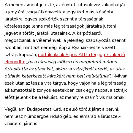
A menedzsment jelezte, az érintett utasok visszakaphatják
a jegy árát vagy átkönyvelik a jegyüket más, későbbi
járatokra, egyes szakértők szerint a társaságnak
kötelessége lenne más légitársaságok járataira juttani
jegyet a törölt járatok utasainak. A kárpótlásról
megoszlanak a vélemények, a jelenlegi szabályozás szerint
azonban, mint azt nemrég, épp a Ryanair-nél tervezett
sztrájk kapcsán,
portálunknak Sipos Attila légijog-szakértő
elmondta:
„ha a társaság időben és megfelelő módon
értesítette az utasokat, akkor a sztrájkból eredő, az utas
oldalán keletkezett károkért nem kell helytállnia”.
Nyilván
ezek után az lesz a vita tárgya, hogy vajon ha a légitársaság
alkalmazottai bizonyos esetekben csak egy nappal a sztrájk
előtt jelentik be a leállást, az mennyire számít vis maiornak.
Végül, ami Budapestet illeti, az első törölt járat a berlini,
nem lesz Nürnbergbe induló gép, és elmarad a Brüsszel-
Charleroi járat is.