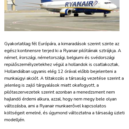
ZÖLDÚT
HAJÓZÁS
BLOG
Gyakorlatilag fél Európára, a kimaradások szerint szinte az
egész kontinensre terjed ki a Ryanair pilótáinak sztrájkja. A
ARCHÍVUM
német, írországi, németországi, belgiumi és svédországi
repülőszemélyzetekhez végül a hollandok is csatlakoztak,
WEBSHOP
Hollandiában ugyanis elég 12 órával előbb bejelenteni a
munkaügyi akciót. A tiltakozás a társaság vezetése szerint a
jelenleg is zajló tárgyalások miatt okafogyott, a
BELÉPÉS
pilótaszervezetek szerint azonban a menedzsment nem
hajlandó érdemi alkura, azzal, hogy nem megy bele olyan
REGISZTRÁCIÓ
változásba, ami a Ryanair munkaerővel kapcsolatos
költségeit emelné, és úgymond változtatna a társaság üzleti
modelljén.