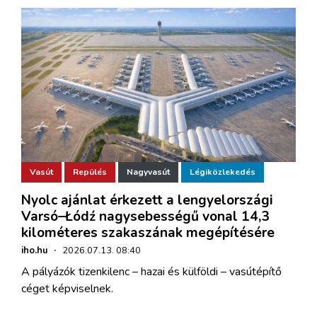
Vasút
Repülés
Nagyvasút
Légiközlekedés
Nyolc ajánlat érkezett a lengyelországi
Varsó–Łódź nagysebességű vonal 14,3
kilométeres szakaszának megépítésére
iho.hu
·
2026.07.13. 08:40
A pályázók tizenkilenc – hazai és külföldi – vasútépítő
céget képviselnek.