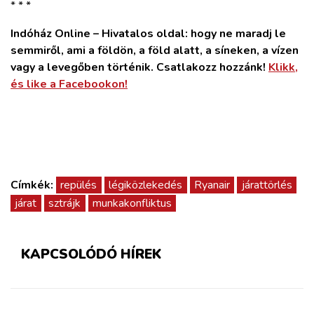
* * *
Indóház Online – Hivatalos oldal: hogy ne maradj le
semmiről, ami a földön, a föld alatt, a síneken, a vízen
vagy a levegőben történik. Csatlakozz hozzánk!
Klikk,
és like a Facebookon!
Címkék:
repülés
légiközlekedés
Ryanair
járattörlés
járat
sztrájk
munkakonfliktus
KAPCSOLÓDÓ HÍREK