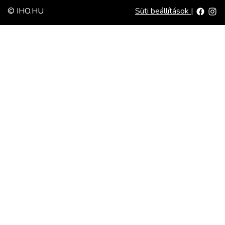
© IHO.HU
Süti beállítások
|