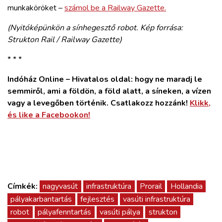
munkaköröket –
számol be a Railway Gazette.
(Nyitóképünkön a sínhegesztő robot. Kép forrása:
Strukton Rail / Railway Gazette)
* * *
Indóház Online – Hivatalos oldal: hogy ne maradj le
semmiről, ami a földön, a föld alatt, a síneken, a vízen
vagy a levegőben történik. Csatlakozz hozzánk!
Klikk,
és like a Facebookon!
Címkék:
nagyvasút
infrastruktúra
Prorail
Hollandia
pályakarbantartás
fejlesztés
vasúti infrastruktúra
robot
pályafenntartás
vasúti pálya
strukton