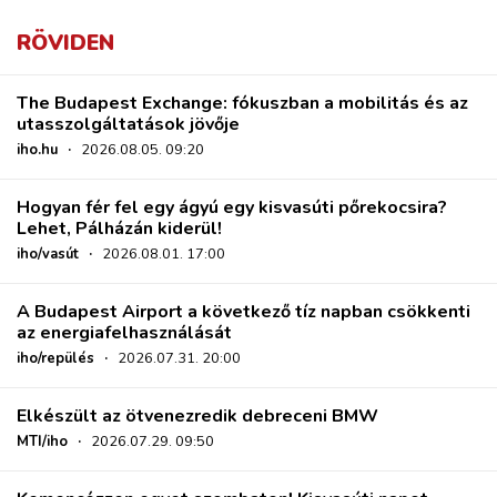
RÖVIDEN
The Budapest Exchange: fókuszban a mobilitás és az
utasszolgáltatások jövője
iho.hu
·
2026.08.05. 09:20
Hogyan fér fel egy ágyú egy kisvasúti pőrekocsira?
Lehet, Pálházán kiderül!
iho/vasút
·
2026.08.01. 17:00
A Budapest Airport a következő tíz napban csökkenti
az energiafelhasználását
iho/repülés
·
2026.07.31. 20:00
Elkészült az ötvenezredik debreceni BMW
MTI/iho
·
2026.07.29. 09:50