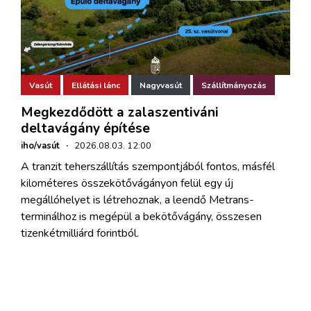
Vasút
Ellátási lánc
Nagyvasút
Szállítmányozás
Megkezdődött a zalaszentiváni
deltavágány építése
iho/vasút
·
2026.08.03. 12:00
A tranzit teherszállítás szempontjából fontos, másfél
kilométeres összekötővágányon felül egy új
megállóhelyet is létrehoznak, a leendő Metrans-
terminálhoz is megépül a bekötővágány, összesen
tizenkétmilliárd forintból.