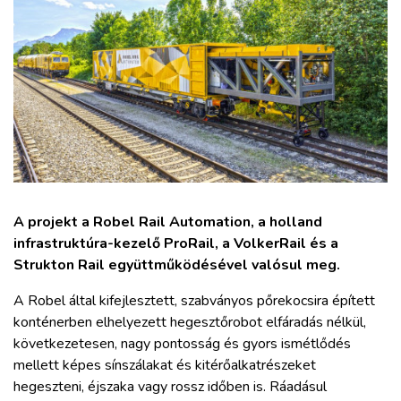
ZÖLDÚT
HAJÓZÁS
BLOG
ARCHÍVUM
WEBSHOP
A projekt a Robel Rail Automation, a holland
infrastruktúra-kezelő ProRail, a VolkerRail és a
Strukton Rail együttműködésével valósul meg.
BELÉPÉS
A Robel által kifejlesztett, szabványos pőrekocsira épített
konténerben elhelyezett hegesztőrobot elfáradás nélkül,
REGISZTRÁCIÓ
következetesen, nagy pontosság és gyors ismétlődés
mellett képes sínszálakat és kitérőalkatrészeket
hegeszteni, éjszaka vagy rossz időben is. Ráadásul