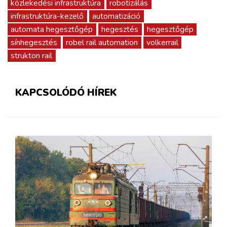
közlekedési infrastruktúra
robotizálás
infrastruktúra-kezelő
automatizáció
automata hegesztőgép
hegesztés
hegesztőgép
sínhegesztés
robel rail automation
volkerrail
strukton rail
KAPCSOLÓDÓ HÍREK