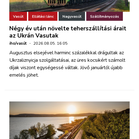
Vasút
Ellátási lánc
Nagyvasút
Szállítmányozás
Négy év után növelte teherszállítási árait
az Ukrán Vasutak
iho/vasút
·
2026.08.05. 16:05
Augusztus elsejével harminc százalékkal drágultak az
Ukrzaliznyicja szolgáltatásai, az üres kocsikért számolt
díjak viszont egységessé váltak. Jövő januártól újabb
emelés jöhet.