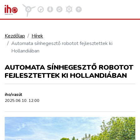
Kezdőlap
Hírek
Automata sínhegesztő robotot fejlesztettek ki
VASÚT
Hollandiában
Kosár megtekintése
AUTOMATA SÍNHEGESZTŐ ROBOTOT
KÖZÚT
FEJLESZTETTEK KI HOLLANDIÁBAN
REPÜLÉS
iho/vasút
2025.06.10. 12:00
KÖZLEKEDÉSFEJLESZTÉS
ELLÁTÁSI LÁNC