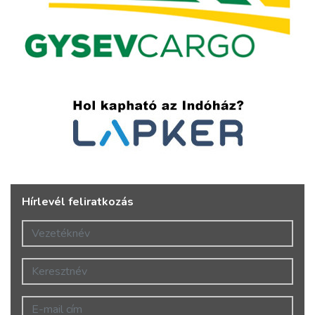
Hírlevél feliratkozás
Vezetéknév
Keresztnév
E-mail cím