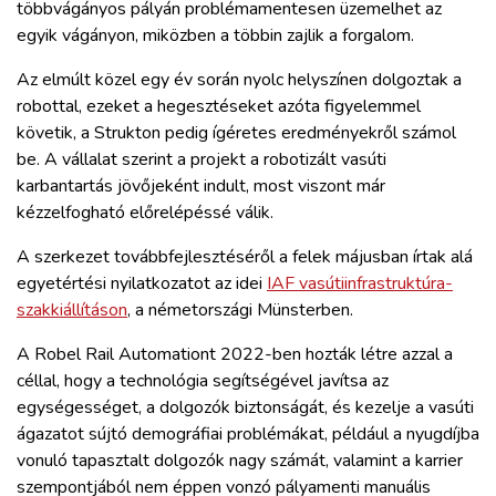
többvágányos pályán problémamentesen üzemelhet az
egyik vágányon, miközben a többin zajlik a forgalom.
Az elmúlt közel egy év során nyolc helyszínen dolgoztak a
robottal, ezeket a hegesztéseket azóta figyelemmel
követik, a Strukton pedig ígéretes eredményekről számol
be. A vállalat szerint a projekt a robotizált vasúti
karbantartás jövőjeként indult, most viszont már
kézzelfogható előrelépéssé válik.
A szerkezet továbbfejlesztéséről a felek májusban írtak alá
egyetértési nyilatkozatot az idei
IAF vasútiinfrastruktúra-
szakkiállításon
, a németországi Münsterben.
A Robel Rail Automationt 2022-ben hozták létre azzal a
céllal, hogy a technológia segítségével javítsa az
egységességet, a dolgozók biztonságát, és kezelje a vasúti
ágazatot sújtó demográfiai problémákat, például a nyugdíjba
vonuló tapasztalt dolgozók nagy számát, valamint a karrier
szempontjából nem éppen vonzó pályamenti manuális