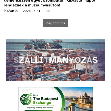
Kemencézzen egyet szombaton! Kisvasúti napot
rendeznek a múzeumvasúton!
iho/vasút
·
2026.07.24. 09:30
Még több hír