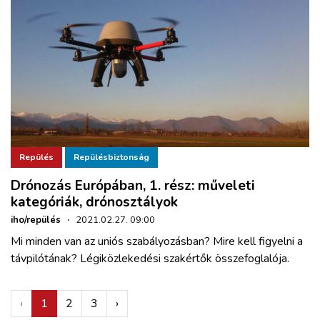
Repülés
Repülésbiztonság
Drónozás Európában, 1. rész: műveleti
kategóriák, drónosztályok
iho/repülés
·
2021.02.27. 09:00
Mi minden van az uniós szabályozásban? Mire kell figyelni a
távpilótának? Légiközlekedési szakértők összefoglalója.
‹
1
2
3
›