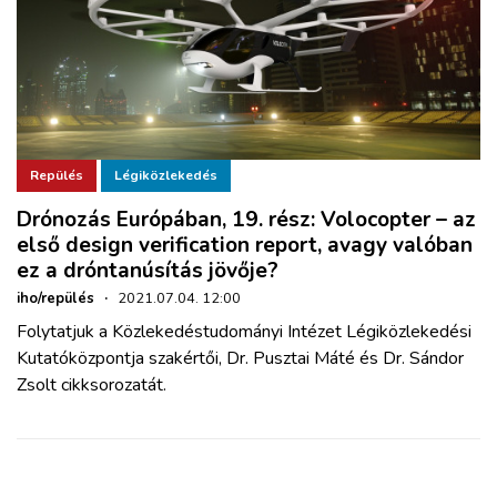
Repülés
Légiközlekedés
Drónozás Európában, 19. rész: Volocopter – az
első design verification report, avagy valóban
ez a dróntanúsítás jövője?
iho/repülés
·
2021.07.04. 12:00
Folytatjuk a Közlekedéstudományi Intézet Légiközlekedési
Kutatóközpontja szakértői, Dr. Pusztai Máté és Dr. Sándor
Zsolt cikksorozatát.