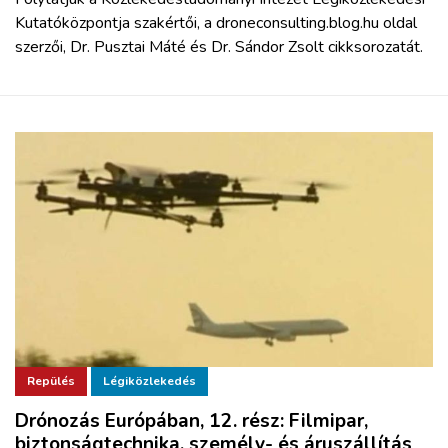
Kutatóközpontja szakértői,
a droneconsulting.blog.hu oldal
szerzői, Dr. Pusztai Máté és Dr. Sándor Zsolt cikksorozatát.
Repülés
Légiközlekedés
Drónozás Európában, 12. rész: Filmipar,
biztonságtechnika, személy- és áruszállítás