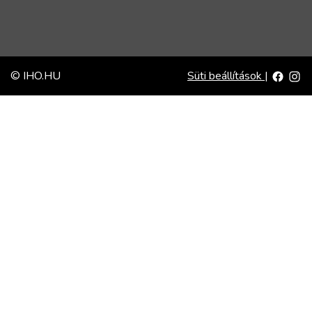
© IHO.HU
Süti beállítások
|