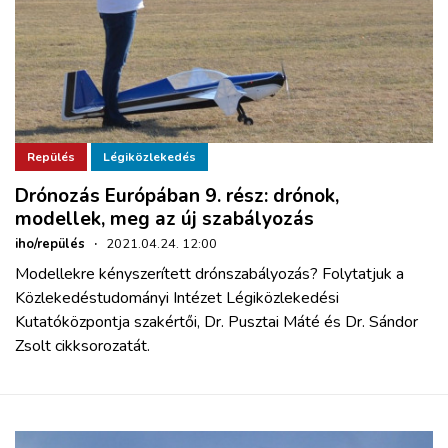
Repülés
Légiközlekedés
Drónozás Európában 9. rész: drónok,
modellek, meg az új szabályozás
iho/repülés
·
2021.04.24. 12:00
Modellekre kényszerített drónszabályozás? Folytatjuk a
Közlekedéstudományi Intézet Légiközlekedési
Kutatóközpontja szakértői, Dr. Pusztai Máté és Dr. Sándor
Zsolt cikksorozatát.