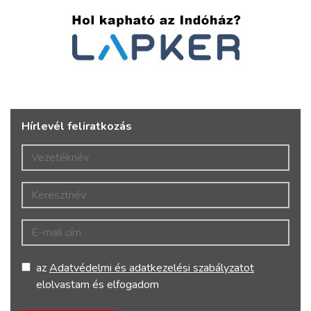
Hírlevél feliratkozás
Vezetéknév
Keresztnév
E-mail cím
az
Adatvédelmi és adatkezelési szabályzatot
elolvastam és elfogadom