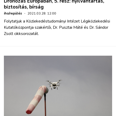
Drónozás Európában, 5. rész: nyilvántartás,
biztosítás, bírság
iho/repülés
·
2021.03.28. 12:00
Folytatjuk a Közlekedéstudományi Intézet Légiközlekedési
Kutatóközpontja szakértői, Dr. Pusztai Máté és Dr. Sándor
Zsolt cikksorozatát.