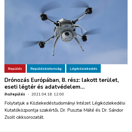
Repülés
Repülésbiztonság
Légiközlekedés
Drónozás Európában, 8. rész: lakott terület,
eseti légtér és adatvédelem…
iho/repülés
·
2021.04.18. 12:00
Folytatjuk a Közlekedéstudományi Intézet Légiközlekedési
Kutatóközpontja szakértői, Dr. Pusztai Máté és Dr. Sándor
Zsolt cikksorozatát.