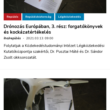
Repülés
Repülésbiztonság
Légiközlekedés
Drónozás Európában, 3. rész: forgatókönyvek
és kockázatértékelés
iho/repülés
·
2021.03.13. 09:00
Folytatjuk a Közlekedéstudományi Intézet Légiközlekedési
Kutatóközpontja szakértői, Dr. Pusztai Máté és Dr. Sándor
Zsolt cikksorozatát.