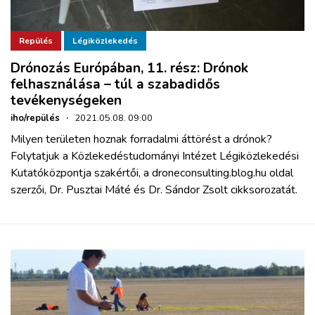
Repülés
Légiközlekedés
Drónozás Európában, 11. rész: Drónok
felhasználása – túl a szabadidős
tevékenységeken
iho/repülés
·
2021.05.08. 09:00
Milyen területen hoznak forradalmi áttörést a drónok?
Folytatjuk a Közlekedéstudományi Intézet Légiközlekedési
Kutatóközpontja szakértői,
a droneconsulting.blog.hu
oldal
szerzői, Dr. Pusztai Máté és Dr. Sándor Zsolt cikksorozatát.