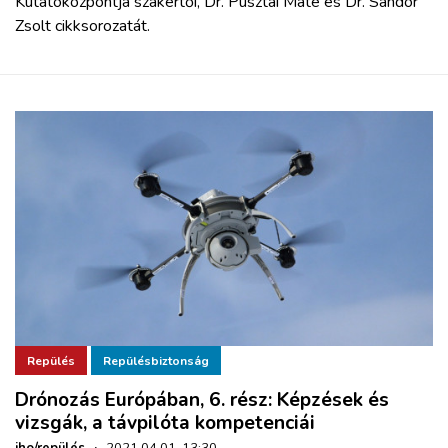
Kutatóközpontja szakértői, Dr. Pusztai Máté és Dr. Sándor
Zsolt cikksorozatát.
Repülés
Repülésbiztonság
Drónozás Európában, 6. rész: Képzések és
vizsgák, a távpilóta kompetenciái