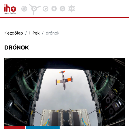
Kezdőlap
Hírek
drónok
VASÚT
DRÓNOK
Kosár megtekintése
KÖZÚT
REPÜLÉS
KÖZLEKEDÉSFEJLESZTÉS
ELLÁTÁSI LÁNC