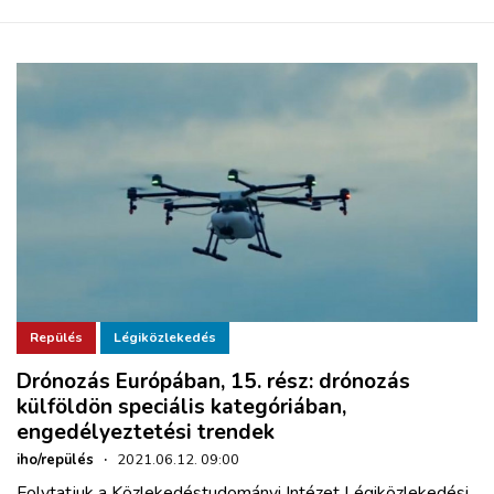
Repülés
Légiközlekedés
Drónozás Európában, 15. rész: drónozás
külföldön speciális kategóriában,
engedélyeztetési trendek
iho/repülés
·
2021.06.12. 09:00
Folytatjuk a Közlekedéstudományi Intézet Légiközlekedési