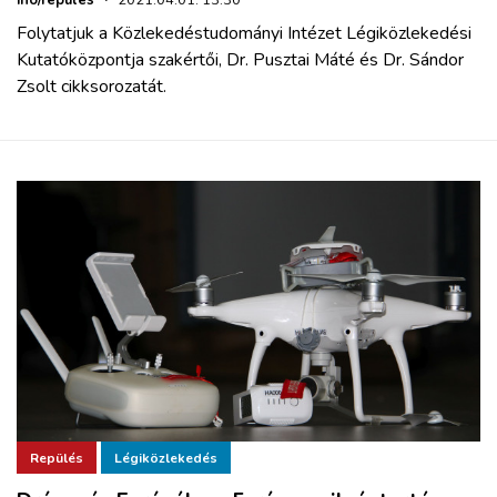
iho/repülés
·
2021.04.01. 13:30
Folytatjuk a Közlekedéstudományi Intézet Légiközlekedési
Kutatóközpontja szakértői, Dr. Pusztai Máté és Dr. Sándor
Zsolt cikksorozatát.
Repülés
Légiközlekedés