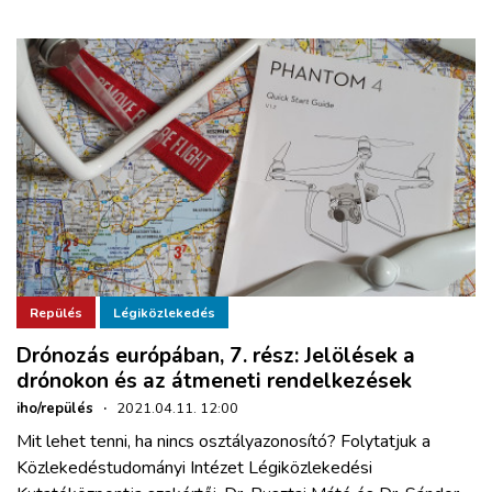
Repülés
Légiközlekedés
Drónozás európában, 7. rész: Jelölések a
drónokon és az átmeneti rendelkezések
iho/repülés
·
2021.04.11. 12:00
Mit lehet tenni, ha nincs osztályazonosító? Folytatjuk a
Közlekedéstudományi Intézet Légiközlekedési