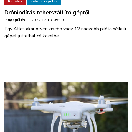
ZÖLDÚT
Repülés
Katonai repülés
Drónindítás teherszállító gépről
HAJÓZÁS
iho/repülés
·
2022.12.13. 09:00
Egy Atlas akár ötven kisebb vagy 12 nagyobb pilóta nélküli
gépet juttathat célközelbe.
BLOG
ARCHÍVUM
WEBSHOP
BELÉPÉS
REGISZTRÁCIÓ