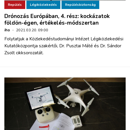
Repülés
Légiközlekedés
Repülésbiztonság
Drónozás Európában, 4. rész: kockázatok
földön-égen, értékelés-módszertan
iho
·
2021.03.20. 09:00
Folytatjuk a Közlekedéstudományi Intézet Légiközlekedési
Kutatóközpontja szakértői, Dr. Pusztai Máté és Dr. Sándor
Zsolt cikksorozatát.