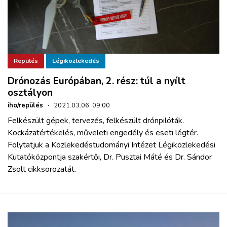
Repülés
Légiközlekedés
Drónozás Európában, 2. rész: túl a nyílt
osztályon
iho/repülés
·
2021.03.06. 09:00
Felkészült gépek, tervezés, felkészült drónpilóták.
Kockázatértékelés, műveleti engedély és eseti légtér.
Folytatjuk a Közlekedéstudományi Intézet Légiközlekedési
Kutatóközpontja szakértői, Dr. Pusztai Máté és Dr. Sándor
Zsolt cikksorozatát.