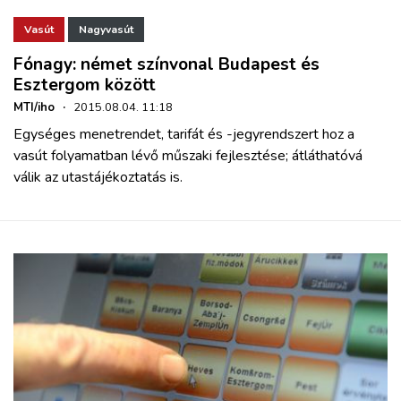
Vasút
Nagyvasút
Fónagy: német színvonal Budapest és
Esztergom között
MTI/iho
·
2015.08.04. 11:18
Egységes menetrendet, tarifát és -jegyrendszert hoz a
vasút folyamatban lévő műszaki fejlesztése; átláthatóvá
válik az utastájékoztatás is.