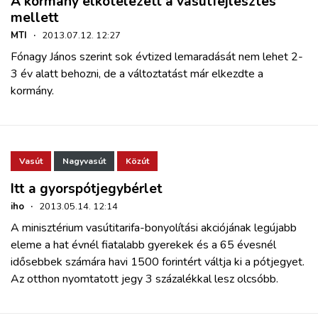
A kormány elkötelezett a vasútfejlesztés
mellett
MTI
·
2013.07.12. 12:27
Fónagy János szerint sok évtized lemaradását nem lehet 2-
3 év alatt behozni, de a változtatást már elkezdte a
kormány.
Vasút
Nagyvasút
Közút
Itt a gyorspótjegybérlet
iho
·
2013.05.14. 12:14
A minisztérium vasútitarifa-bonyolítási akciójának legújabb
eleme a hat évnél fiatalabb gyerekek és a 65 évesnél
idősebbek számára havi 1500 forintért váltja ki a pótjegyet.
Az otthon nyomtatott jegy 3 százalékkal lesz olcsóbb.