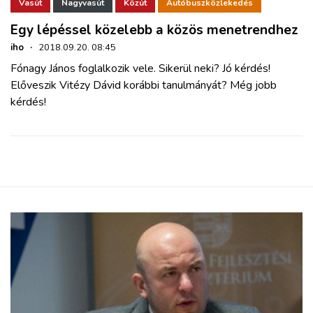
ZÖLDÚT
Vasút
Nagyvasút
Közút
Autóbuszközlekedés
Egy lépéssel közelebb a közös menetrendhez
HAJÓZÁS
iho
·
2018.09.20. 08:45
Fónagy János foglalkozik vele. Sikerül neki? Jó kérdés!
Előveszik Vitézy Dávid korábbi tanulmányát? Még jobb
BLOG
kérdés!
ARCHÍVUM
WEBSHOP
BELÉPÉS
REGISZTRÁCIÓ