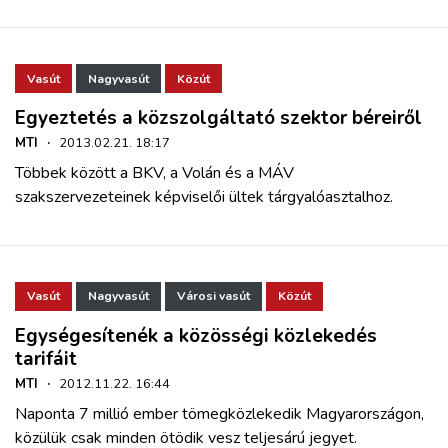
Vasút
Nagyvasút
Közút
Egyeztetés a közszolgáltató szektor béreiről
MTI
·
2013.02.21. 18:17
Többek között a BKV, a Volán és a MÁV
szakszervezeteinek képviselői ültek tárgyalóasztalhoz.
Vasút
Nagyvasút
Városi vasút
Közút
Egységesítenék a közösségi közlekedés
tarifáit
MTI
·
2012.11.22. 16:44
Naponta 7 millió ember tömegközlekedik Magyarországon,
közülük csak minden ötödik vesz teljesárú jegyet.