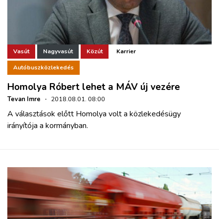
Vasút
Nagyvasút
Közút
Karrier
Autóbuszközlekedés
Homolya Róbert lehet a MÁV új vezére
Tevan Imre
·
2018.08.01. 08:00
A választások előtt Homolya volt a közlekedésügy
irányítója a kormányban.