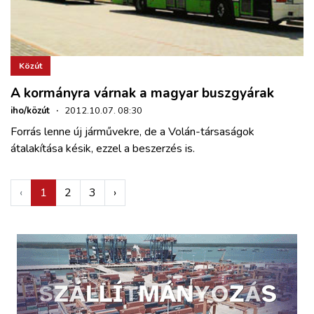
Közút
A kormányra várnak a magyar buszgyárak
iho/közút
·
2012.10.07. 08:30
Forrás lenne új járművekre, de a Volán-társaságok
átalakítása késik, ezzel a beszerzés is.
‹
1
2
3
›