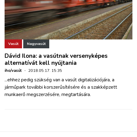
Vasút
Nagyvasút
Dávid Ilona: a vasútnak versenyképes
alternatívát kell nyújtania
iho/vasút
·
2018.05.17. 15:35
...
ehhez pedig szükség van a vasút digitalizációjára, a
járműpark további korszerűsítésére és a szakképzett
munkaerő megszerzésére, megtartására.