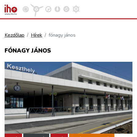
Kezdőlap
Hírek
fónagy jános
VASÚT
FÓNAGY JÁNOS
Kosár megtekintése
KÖZÚT
REPÜLÉS
KÖZLEKEDÉSFEJLESZTÉS
ELLÁTÁSI LÁNC