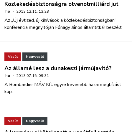
Közlekedésbiztonságra ötvenötmilliárd jut
iho
·
2013.12.11. 13:28
Az „Új évtized, új kihívások a közlekedésbiztonságban”
konferencia megnyitóján Fónagy János államtitkár beszélt.
Vasút
Nagyvasút
Az államé lesz a dunakeszi járműjavító?
iho
·
2013.07.15. 09:31
A Bombardier MÁV Kft. egyre kevesebb hazai megbízást
kap.
Vasút
Nagyvasút