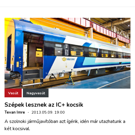
Vasút
Nagyvasút
Szépek lesznek az IC+ kocsik
Tevan Imre
·
2013.05.09. 19:00
A szolnoki járműjavítóban azt ígérik, idén már utazhatunk a
két kocsival.