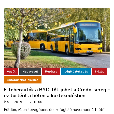
Vasút
Nagyvasút
Repülés
Légiközlekedés
Közút
Autóbuszközlekedés
E-teherautók a BYD-től, jöhet a Credo-sereg –
ez történt a héten a közlekedésben
iho
·
2019.11.17. 18:00
Földön, vízen, levegőben: összefoglaló november 11-étől