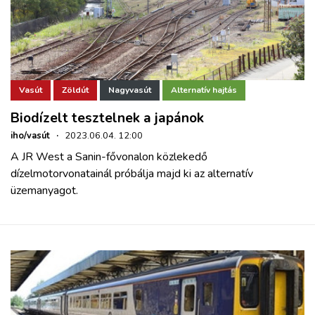
Vasút
Zöldút
Nagyvasút
Alternatív hajtás
Biodízelt tesztelnek a japánok
iho/vasút
·
2023.06.04. 12:00
A JR West a Sanin-fővonalon közlekedő
dízelmotorvonatainál próbálja majd ki az alternatív
üzemanyagot.