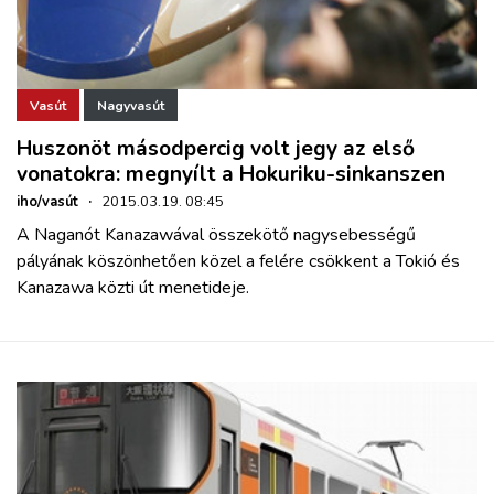
Vasút
Nagyvasút
Huszonöt másodpercig volt jegy az első
vonatokra: megnyílt a Hokuriku-sinkanszen
iho/vasút
·
2015.03.19. 08:45
A Naganót Kanazawával összekötő nagysebességű
pályának köszönhetően közel a felére csökkent a Tokió és
Kanazawa közti út menetideje.