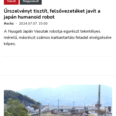
ZÖLDÚT
Vasút
Nagyvasút
Űrszelvényt tisztít, felsővezetéket javít a
japán humanoid robot
HAJÓZÁS
iho.hu
·
2024.07.07. 15:00
A Nyugati Japán Vasutak robotja egyrészt tekintélyes
BLOG
méretű, másrészt számos karbantartási feladat elvégzésére
képes.
ARCHÍVUM
WEBSHOP
BELÉPÉS
REGISZTRÁCIÓ