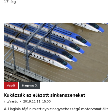
17-éig.
Vasút
Nagyvasút
Kukázzák az elázott sinkanszeneket
iho/vasút
·
2019.11.11. 15:00
A Hagibis tájfun miatt nyolc nagysebességű motorvonat állt