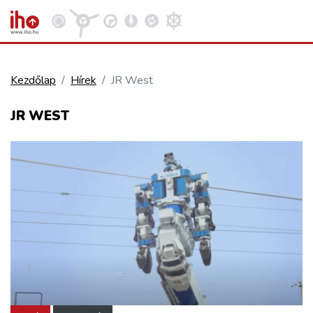
Kezdőlap
Hírek
JR West
VASÚT
JR WEST
Kosár megtekintése
KÖZÚT
REPÜLÉS
KÖZLEKEDÉSFEJLESZTÉS
ELLÁTÁSI LÁNC