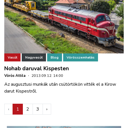
Vasút
Nagyvasút
Blog
Vörösszemhatás
Nohab daruval Kispesten
Vörös Attila
·
2013.09.12. 14:00
Az augusztusi munkák után csütörtökön vitték el a Kirow
darut Kispestről.
‹
1
2
3
›