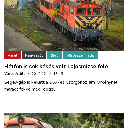
Vasút
Nagyvasút
Blog
Vörösszemhatás
Hétfőn is sok késés volt Lajosmizse felé
Vörös Attila
·
2015.12.14. 18:45
Segélygép is kellett a 157-es Csörgőhöz, ami Örkénynél
maradt fekve még reggel.