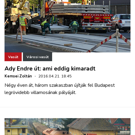
Vasút
Városi vasút
Ady Endre út: ami eddig kimaradt
Kemsei Zoltán
·
2016.04.21. 18:45
Négy éven át, három szakaszban újítják fel Budapest
legrövidebb villamosának pályáját.