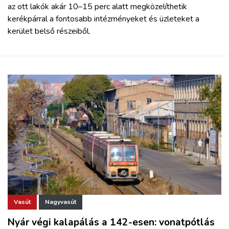
az ott lakók akár 10–15 perc alatt megközelíthetik
kerékpárral a fontosabb intézményeket és üzleteket a
kerület belső részeiből.
Vasút
Nagyvasút
Nyár végi kalapálás a 142-esen: vonatpótlás