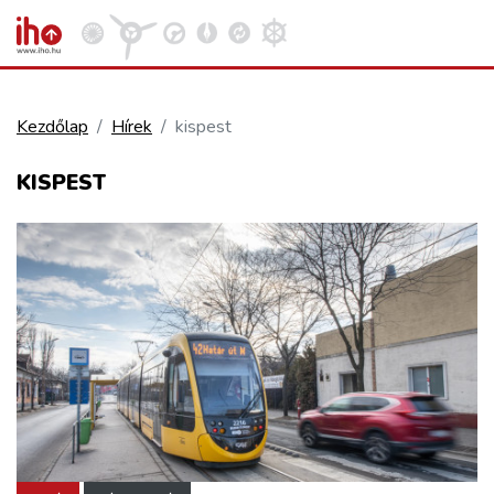
Kezdőlap
Hírek
kispest
VASÚT
KISPEST
Kosár megtekintése
KÖZÚT
REPÜLÉS
KÖZLEKEDÉSFEJLESZTÉS
ELLÁTÁSI LÁNC