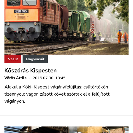
Vasút
Nagyvasút
Kőszórás Kispesten
Vörös Attila
·
2015.07.30. 18:45
Alakul a Köki–Kispest vágányfelújítás: csütörtökön
tizennyolc vagon zúzott követ szórtak el a felújított
vágányon.