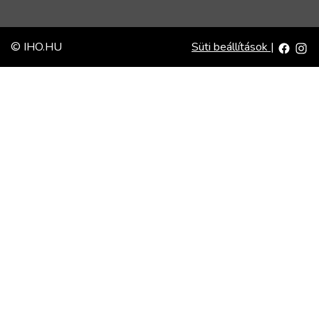
© IHO.HU
Süti beállítások
|