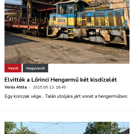
Vasút
Nagyvasút
Elvitték a Lőrinci Hengermű két kisdízelét
Vörös Attila
·
2015.05.13. 18:45
Egy korszak vége... Talán utoljára járt vonat a hengerműben.