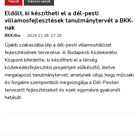
ZÖLDÚT
Vasút
Városi vasút
Eldőlt, ki készítheti el a dél-pesti
villamosfejlesztések tanulmánytervét a BKK-
HAJÓZÁS
nak
BKK/iho
·
2024.11.28. 17:20
BLOG
Újabb szakaszába lép a dél-pesti villamoshálózat
fejlesztésének tervezése. A Budapesti Közlekedési
ARCHÍVUM
Központ kihirdette, ki készítheti el a térség
közlekedésfejlesztési projektjeit előkészítő, illetve
megalapozó tanulmánytervet, amelynek célja, hogy műszaki
WEBSHOP
és forgalmi szempontból megvizsgálja a Dél-Pesten
tervezett fejlesztéseket és ezek egymásra gyakorolt
BELÉPÉS
hatását.
REGISZTRÁCIÓ