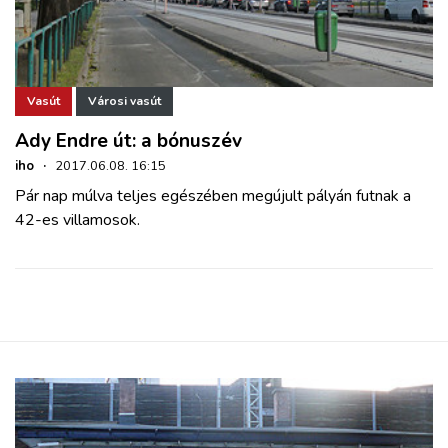
Vasút
Városi vasút
Ady Endre út: a bónuszév
iho
·
2017.06.08. 16:15
Pár nap múlva teljes egészében megújult pályán futnak a
42-es villamosok.