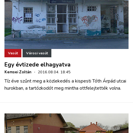
Vasút
Városi vasút
Egy évtizede elhagyatva
Kemsei Zoltán
·
2016.08.04. 18:45
Tíz éve szűnt meg a közlekedés a kispesti Tóth Árpád utcai
hurokban, a tartózkodót meg mintha ottfelejtették volna.