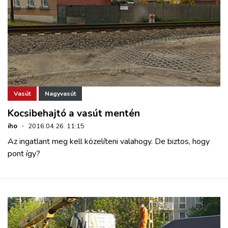
Vasút
Nagyvasút
Kocsibehajtó a vasút mentén
iho
·
2016.04.26. 11:15
Az ingatlant meg kell közelíteni valahogy. De biztos, hogy
pont így?