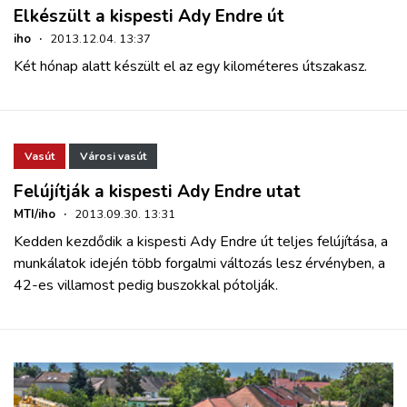
Elkészült a kispesti Ady Endre út
iho
·
2013.12.04. 13:37
Két hónap alatt készült el az egy kilométeres útszakasz.
Vasút
Városi vasút
Felújítják a kispesti Ady Endre utat
MTI/iho
·
2013.09.30. 13:31
Kedden kezdődik a kispesti Ady Endre út teljes felújítása, a
munkálatok idején több forgalmi változás lesz érvényben, a
42-es villamost pedig buszokkal pótolják.