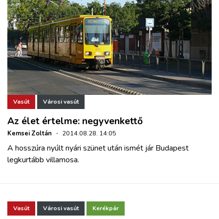
Vasút
Városi vasút
Az élet értelme: negyvenkettő
Kemsei Zoltán
·
2014.08.28. 14:05
A hosszúra nyúlt nyári szünet után ismét jár Budapest
legkurtább villamosa.
Vasút
Városi vasút
Kerékpár