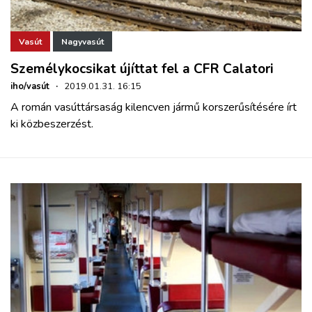
Vasút
Nagyvasút
Személykocsikat újíttat fel a CFR Calatori
iho/vasút
·
2019.01.31. 16:15
A román vasúttársaság kilencven jármű korszerűsítésére írt
ki közbeszerzést.