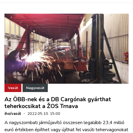
Vasút
Nagyvasút
Az ÖBB-nek és a DB Cargónak gyárthat
teherkocsikat a ŽOS Trnava
iho/vasút
·
2022.05.10. 15:00
A nagyszombati járműjavító összesen legalább 23,4 millió
euró értékben építhet vagy újíthat fel vasúti tehervagonokat