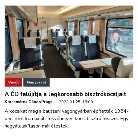
Vasút
Nagyvasút
A ČD felújítja a legkorosabb bisztrókocsijait
Korcsmáros Gábor/Prága
·
2023.01.25. 18:00
A kocsikat még a bautzeni vagongyárban építették 1984-
ben, mint kombinált fekvőhelyes kocsi bisztró résszel. Egy
nagyátalakításon már átestek.