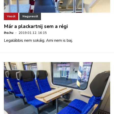
Vasút
Nagyvasút
Már a plackartnij sem a régi
iho.hu
·
2019.01.12. 16:15
Legalábbis nem sokáig. Ami nem is baj.