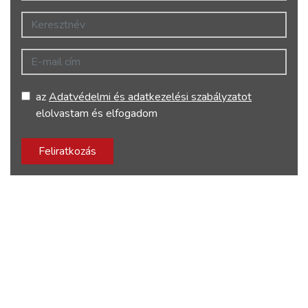
Keresztnév
E-mail cím
az
Adatvédelmi és adatkezelési szabályzatot
elolvastam és elfogadom
Feliratkozás