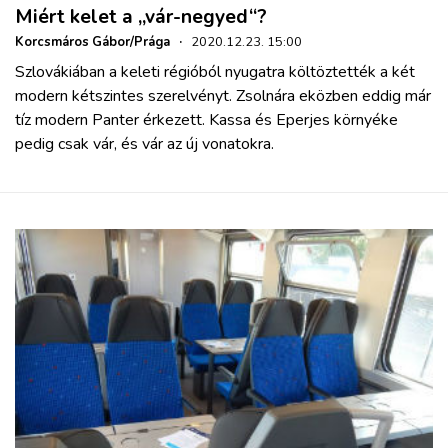
Miért kelet a „vár-negyed“?
Korcsmáros Gábor/Prága
·
2020.12.23. 15:00
Szlovákiában a keleti régióból nyugatra költöztették a két
modern kétszintes szerelvényt. Zsolnára eközben eddig már
tíz modern Panter érkezett. Kassa és Eperjes környéke
pedig csak vár, és vár az új vonatokra.