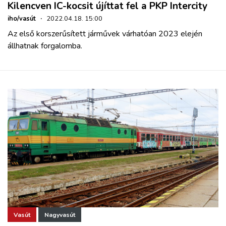
Kilencven IC-kocsit újíttat fel a PKP Intercity
iho/vasút
·
2022.04.18. 15:00
Az első korszerűsített járművek várhatóan 2023 elején
állhatnak forgalomba.
Vasút
Nagyvasút