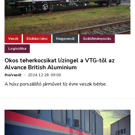
Vasút
Ellátási lánc
Nagyvasút
Szállítmányozás
Logisztika
Okos teherkocsikat lízingel a VTG-től az
Alvance British Aluminium
iho/vasút
·
2024.12.28. 09:00
A húsz porszállító járművet tíz évre veszik bérbe.