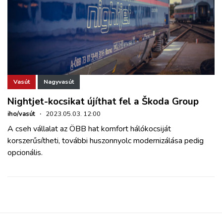
Vasút
Nagyvasút
Nightjet-kocsikat újíthat fel a Škoda Group
iho/vasút
·
2023.05.03. 12:00
A cseh vállalat az ÖBB hat komfort hálókocsiját
korszerűsítheti, további huszonnyolc modernizálása pedig
opcionális.