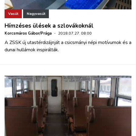
Vasút
Nagyvasút
Hímzéses ülések a szlovákoknál
Korcsmáros Gábor/Prága
·
2018.07.27. 08:00
A ZSSK új utastérdizájnját a csicsmányi népi motívumok és a
dunai hullámok inspirálták.