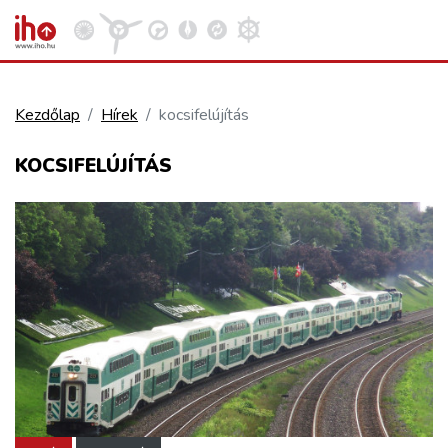
Kezdőlap
Hírek
kocsifelújítás
VASÚT
KOCSIFELÚJÍTÁS
Kosár megtekintése
KÖZÚT
REPÜLÉS
KÖZLEKEDÉSFEJLESZTÉS
ELLÁTÁSI LÁNC