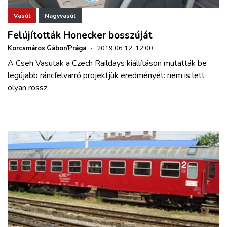
Vasút
Nagyvasút
Felújították Honecker bosszúját
Korcsmáros Gábor/Prága
·
2019.06.12. 12:00
A Cseh Vasutak a Czech Raildays kiállításon mutatták be
legújabb ráncfelvarró projektjük eredményét: nem is lett
olyan rossz.