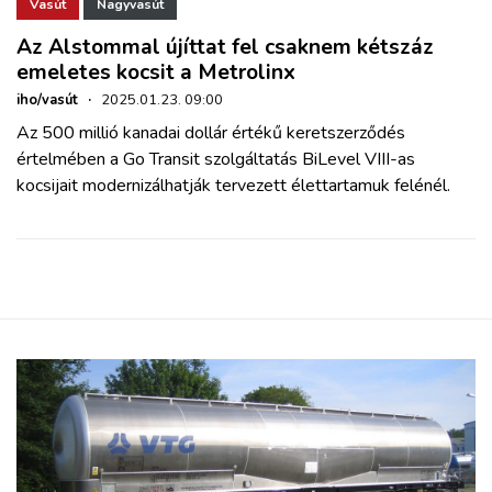
ZÖLDÚT
Vasút
Nagyvasút
Az Alstommal újíttat fel csaknem kétszáz
emeletes kocsit a Metrolinx
HAJÓZÁS
iho/vasút
·
2025.01.23. 09:00
Az 500 millió kanadai dollár értékű keretszerződés
BLOG
értelmében a Go Transit szolgáltatás BiLevel VIII-as
kocsijait modernizálhatják tervezett élettartamuk felénél.
ARCHÍVUM
WEBSHOP
BELÉPÉS
REGISZTRÁCIÓ