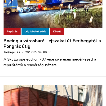
Repülés
Légiközlekedés
Közút
Boeing a városban! – éjszakai út Ferihegytől a
Pongrác útig
iho/repülés
·
2012.05.04. 09:00
A SkyEurope egykori 737-ese sikeresen megérkezett a
repülőtérről a rendőrségi bázisra.