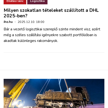
ZÖLDÚT
Ellátási lánc
Logisztika
Milyen szokatlan tételeket szállított a DHL
2025-ben?
HAJÓZÁS
iho.hu
·
2025.12.10. 18:00
Bár a vezető logisztikai szereplő szinte mindent visz, azért
BLOG
még a széles szállítási igényekre szabott portfólióban is
akadtak különleges rakományok.
ARCHÍVUM
WEBSHOP
BELÉPÉS
REGISZTRÁCIÓ