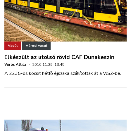
Vasút
Városi vasút
Elkészült az utolsó rövid CAF Dunakeszin
Vörös Attila
·
2016.11.29. 13:45
A 2235-ös kocsit hétfő éjszaka szállították át a VJSZ-be.