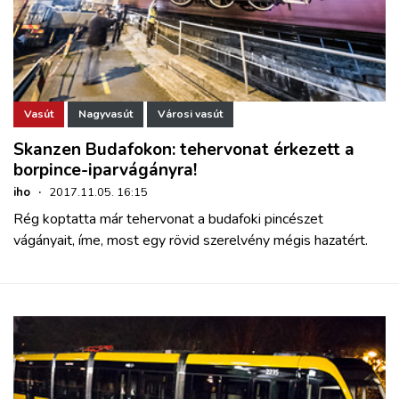
Vasút
Nagyvasút
Városi vasút
Skanzen Budafokon: tehervonat érkezett a
borpince-iparvágányra!
iho
·
2017.11.05. 16:15
Rég koptatta már tehervonat a budafoki pincészet
vágányait, íme, most egy rövid szerelvény mégis hazatért.