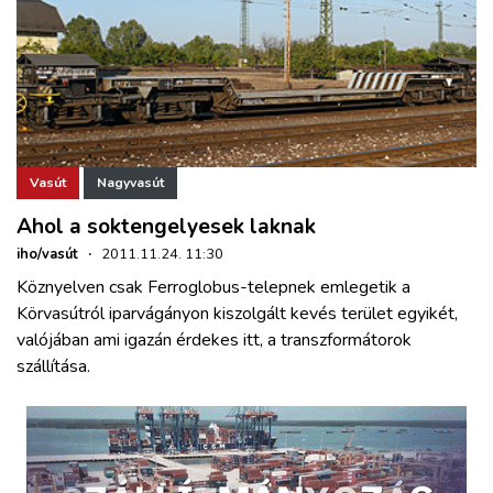
Vasút
Nagyvasút
Ahol a soktengelyesek laknak
iho/vasút
·
2011.11.24. 11:30
Köznyelven csak Ferroglobus-telepnek emlegetik a
Körvasútról iparvágányon kiszolgált kevés terület egyikét,
valójában ami igazán érdekes itt, a transzformátorok
szállítása.