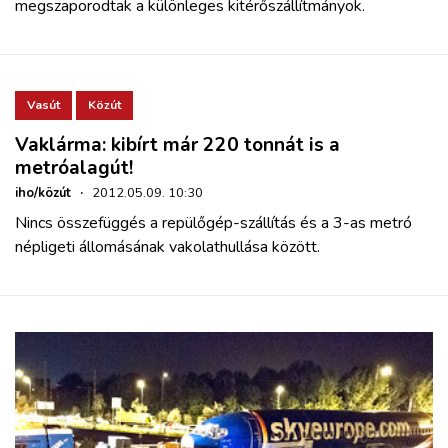
megszaporodtak a különleges kitérőszállítmányok.
Vasút
Közút
Vaklárma: kibírt már 220 tonnát is a
metróalagút!
iho/közút
·
2012.05.09. 10:30
Nincs összefüggés a repülőgép-szállítás és a 3-as metró
népligeti állomásának vakolathullása között.