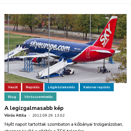
Vasút
Repülés
Légiközlekedés
Katonai repülés
Blog
Vörösszemhatás
A legizgalmasabb kép
Vörös Attila
·
2012.09.29. 13:02
Nyílt napot tartottak szombaton a kőbányai troligarázsban,