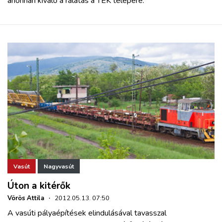
ahonnan kiváló a rálátás a TEK telepére.
Vasút
Nagyvasút
Úton a kitérők
Vörös Attila
·
2012.05.13. 07:50
A vasúti pályaépítések elindulásával tavasszal