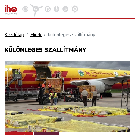
Kezdőlap
Hírek
különleges szállítmány
VASÚT
KÜLÖNLEGES SZÁLLÍTMÁNY
Kosár megtekintése
KÖZÚT
REPÜLÉS
KÖZLEKEDÉSFEJLESZTÉS
ELLÁTÁSI LÁNC