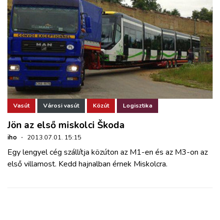
Vasút
Városi vasút
Közút
Logisztika
Jön az első miskolci Škoda
iho
·
2013.07.01. 15:15
Egy lengyel cég szállítja közúton az M1-en és az M3-on az
első villamost. Kedd hajnalban érnek Miskolcra.