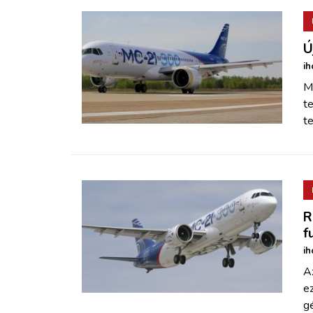
Ú
ih
Mó
te
t
R
f
ih
Az
e
g