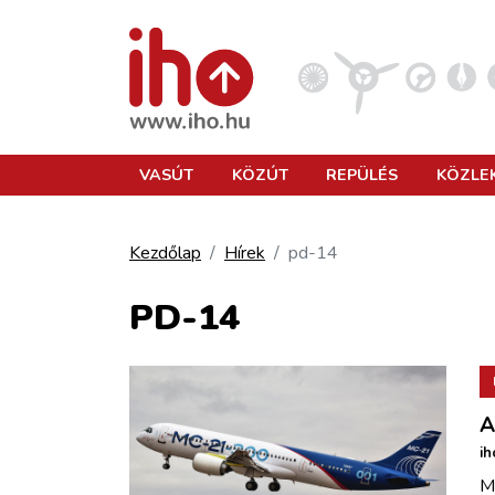
VASÚT
VASÚT
KÖZÚT
REPÜLÉS
KÖZLE
KÖZÚT
Kezdőlap
Hírek
pd-14
REPÜLÉS
PD-14
KÖZLEKEDÉSFEJLESZTÉS
A
ELLÁTÁSI LÁNC
ih
M