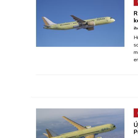
R
k
ih
Hí
s
m
e
Ú
P