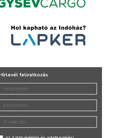
Hírlevél feliratkozás
Vezetéknév
Keresztnév
E-mail cím
az
Adatvédelmi és adatkezelési