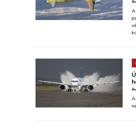
ih
A
p
vá
k
Ú
h
ih
A
na