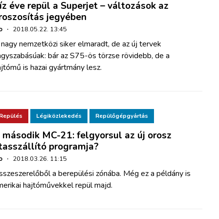
íz éve repül a Superjet – változások az
roszosítás jegyében
o
·
2018.05.22. 13:45
nagy nemzetközi siker elmaradt, de az új tervek
agyszabásúak: bár az S75-ös törzse rövidebb, de a
jtómű is hazai gyártmány lesz.
Repülés
Légiközlekedés
Repülőgépgyártás
 második MC-21: felgyorsul az új orosz
tasszállító programja?
o
·
2018.03.26. 11:15
sszeszerelőből a berepülési zónába. Még ez a példány is
merikai hajtóművekkel repül majd.