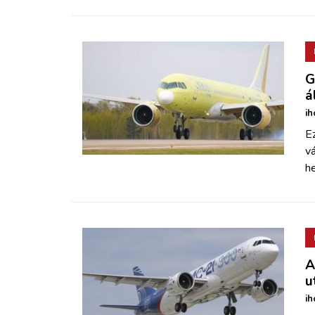
G
á
ih
E
v
he
A
u
ih