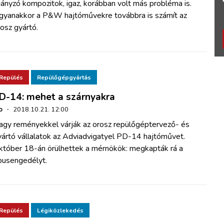
ányzó kompozitok, igaz, korábban volt más probléma is.
gyanakkor a P&W hajtóművekre továbbra is számít az
osz gyártó.
Repülés
Repülőgépgyártás
D-14: mehet a szárnyakra
o
·
2018.10.21. 12:00
agy reményekkel várják az orosz repülőgéptervező- és
yártó vállalatok az Adviadvigatyel PD-14 hajtóművet.
któber 18-án örülhettek a mérnökök: megkapták rá a
ípusengedélyt.
Repülés
Légiközlekedés