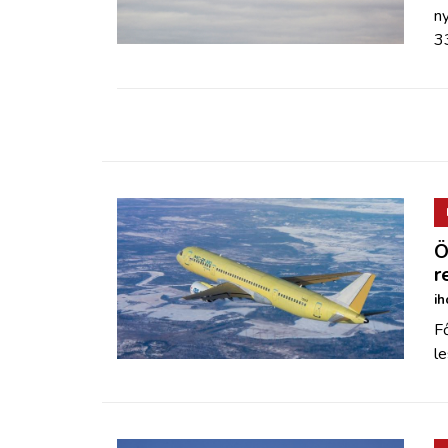
ZÖLDÚT
n
33
HAJÓZÁS
BLOG
ARCHÍVUM
WEBSHOP
Ö
r
ih
BELÉPÉS
F
l
REGISZTRÁCIÓ