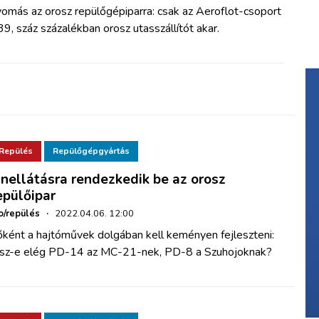
yomás az orosz repülőgépiparra: csak az Aeroflot-csoport
9, száz százalékban orosz utasszállítót akar.
Repülés
Repülőgépgyártás
nellátásra rendezkedik be az orosz
epülőipar
o/repülés
·
2022.04.06. 12:00
őként a hajtóművek dolgában kell keményen fejleszteni:
esz-e elég PD-14 az MC-21-nek, PD-8 a Szuhojoknak?