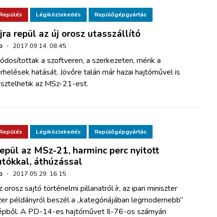
Repülés
Légiközlekedés
Repülőgépgyártás
jra repül az új orosz utasszállító
o
·
2017.09.14. 08:45
dosítottak a szoftveren, a szerkezeten, mérik a
rhelések hatását. Jövőre talán már hazai hajtóművel is
esztelhetik az MSz-21-est.
Repülés
Légiközlekedés
Repülőgépgyártás
epül az MSz-21, harminc perc nyitott
utókkal, áthúzással
o
·
2017.05.29. 16:15
 orosz sajtó történelmi pillanatról ír, az ipari miniszter
zer példányról beszél a „kategóriájában legmodernebb”
épből. A PD-14-es hajtóművet Il-76-os szárnyán