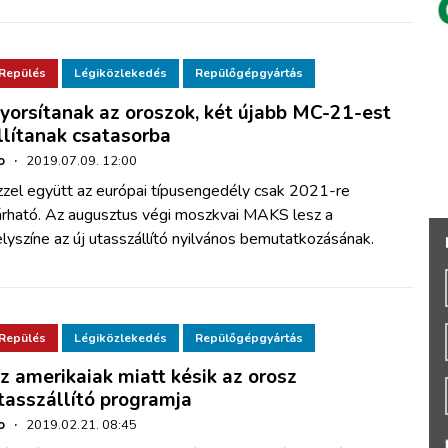
Repülés
Légiközlekedés
Repülőgépgyártás
yorsítanak az oroszok, két újabb MC-21-est
llítanak csatasorba
o
·
2019.07.09. 12:00
zzel együtt az európai típusengedély csak 2021-re
árható. Az augusztus végi moszkvai MAKS lesz a
lyszíne az új utasszállító nyilvános bemutatkozásának.
Repülés
Légiközlekedés
Repülőgépgyártás
z amerikaiak miatt késik az orosz
tasszállító programja
o
·
2019.02.21. 08:45