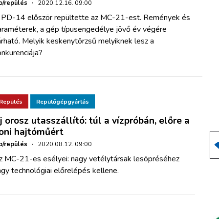
o/repülés
·
2020.12.16. 09:00
 PD-14 először repültette az MC-21-est. Remények és
araméterek, a gép típusengedélye jövő év végére
rható. Melyik keskenytörzsű melyiknek lesz a
onkurenciája?
Repülés
Repülőgépgyártás
j orosz utasszállító: túl a vízpróbán, előre a
oni hajtóműért
o/repülés
·
2020.08.12. 09:00
z MC-21-es esélyei: nagy vetélytársak lesöpréséhez
gy technológiai előrelépés kellene.