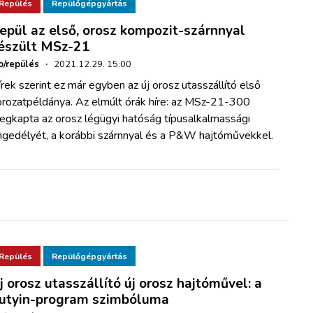
Repülés
Repülőgépgyártás
epül az első, orosz kompozit-szárnnyal
észült MSz-21
o/repülés
·
2021.12.29. 15:00
rek szerint ez már egyben az új orosz utasszállító első
orozatpéldánya. Az elmúlt órák híre: az MSz-21-300
egkapta az orosz légügyi hatóság típusalkalmassági
ngedélyét, a korábbi szárnnyal és a P&W hajtóművekkel.
Repülés
Repülőgépgyártás
j orosz utasszállító új orosz hajtóművel: a
utyin-program szimbóluma