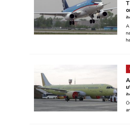
T
o
ih
A 
n
ha
A
u
ih
Ö
a