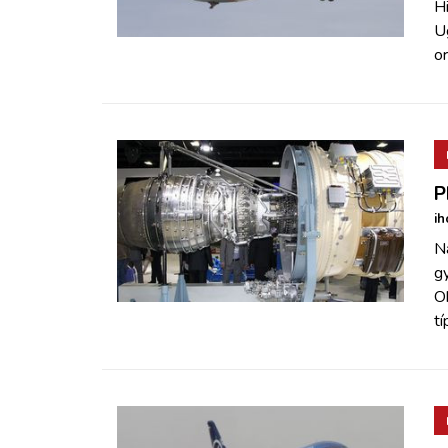
Hi
U
or
P
ih
N
g
O
t