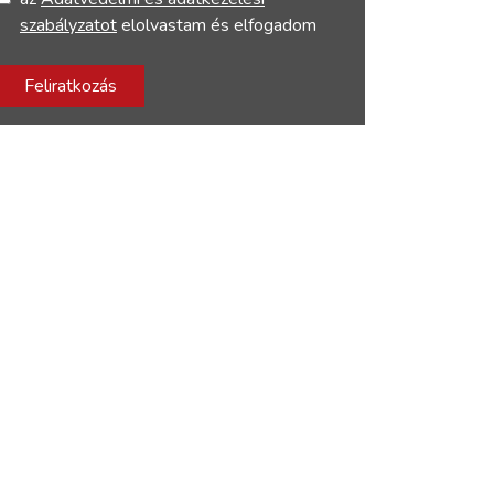
szabályzatot
elolvastam és elfogadom
Feliratkozás