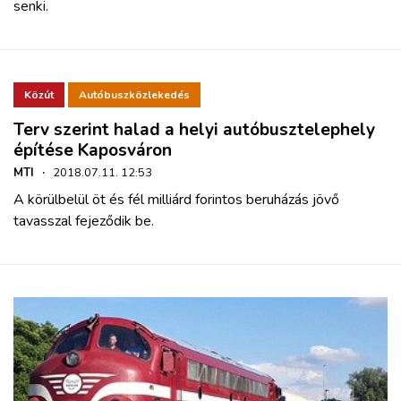
senki.
Közút
Autóbuszközlekedés
Terv szerint halad a helyi autóbusztelephely
építése Kaposváron
MTI
·
2018.07.11. 12:53
A körülbelül öt és fél milliárd forintos beruházás jövő
tavasszal fejeződik be.