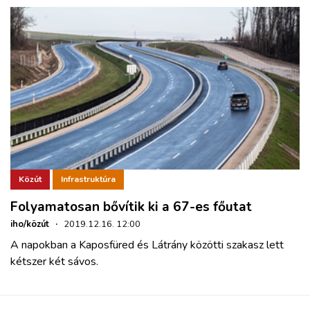
Közút
Infrastruktúra
Folyamatosan bővítik ki a 67-es főutat
iho/közút
·
2019.12.16. 12:00
A napokban a Kaposfüred és Látrány közötti szakasz lett
kétszer két sávos.