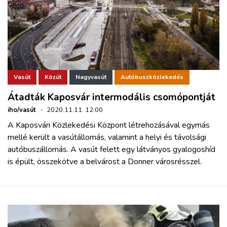
Vasút
Közút
Nagyvasút
Autóbuszközlekedés
Átadták Kaposvár intermodális csomópontját
iho/vasút
·
2020.11.11. 12:00
A Kaposvári Közlekedési Központ létrehozásával egymás
mellé került a vasútállomás, valamint a helyi és távolsági
autóbuszállomás. A vasút felett egy látványos gyalogoshíd
is épült, összekötve a belvárost a Donner városrésszel.