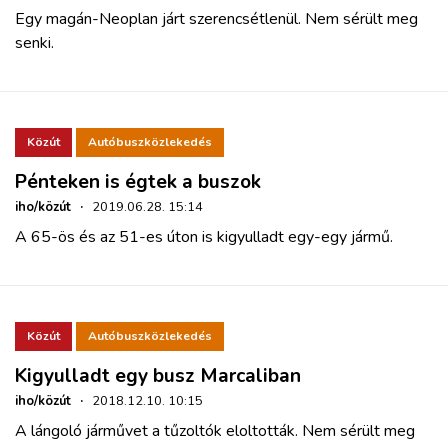
Egy magán-Neoplan járt szerencsétlenül. Nem sérült meg
senki.
Közút
Autóbuszközlekedés
Pénteken is égtek a buszok
iho/közút
·
2019.06.28. 15:14
A 65-ös és az 51-es úton is kigyulladt egy-egy jármű.
Közút
Autóbuszközlekedés
Kigyulladt egy busz Marcaliban
iho/közút
·
2018.12.10. 10:15
A lángoló járművet a tűzoltók eloltották. Nem sérült meg