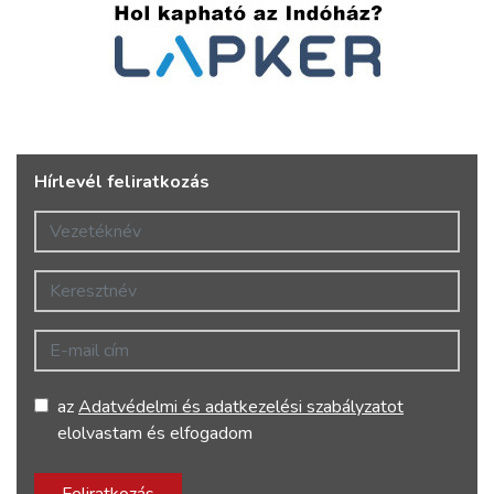
Hírlevél feliratkozás
Vezetéknév
Keresztnév
E-mail cím
az
Adatvédelmi és adatkezelési szabályzatot
elolvastam és elfogadom
Feliratkozás