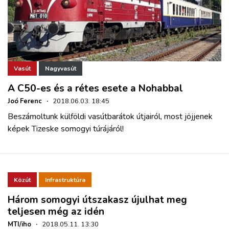
Vasút
Nagyvasút
A C50-es és a rétes esete a Nohabbal
Joó Ferenc
·
2018.06.03. 18:45
Beszámoltunk külföldi vasútbarátok útjairól, most jöjjenek
képek Tizeske somogyi túrájáról!
Közút
Infrastruktúra
Három somogyi útszakasz újulhat meg
teljesen még az idén
MTI/iho
·
2018.05.11. 13:30