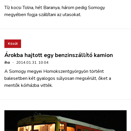
Tíz kocsi Tolna, hét Baranya, három pedig Somogy
megyében fogja szállítani az utasokat.
Közút
Árokba hajtott egy benzinszállító kamion
iho
·
2014.01.31. 10:04
A Somogy megyei Homokszentgyörgyön történt
balesetben két gyalogos súlyosan megsérült, őket a
mentők kórházba vitték.