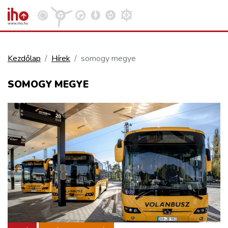
Kezdőlap
Hírek
somogy megye
VASÚT
SOMOGY MEGYE
Kosár megtekintése
KÖZÚT
REPÜLÉS
KÖZLEKEDÉSFEJLESZTÉS
ELLÁTÁSI LÁNC