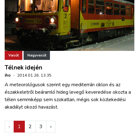
Vasút
Nagyvasút
Télnek idején
iho
·
2014.01.26. 13:35
A meteorológusok szerint egy mediterrán ciklon és az
északkeletről beáramló hideg levegő keveredése okozta a
télen semmiképp sem szokatlan, mégis sok közlekedési
akadályt okozó havazást.
‹
1
2
3
›