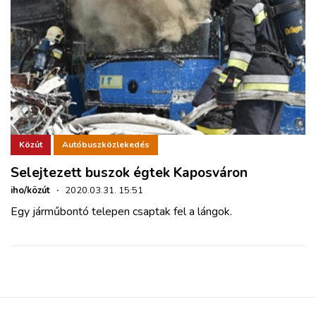
Közút
Autóbuszközlekedés
Selejtezett buszok égtek Kaposváron
iho/közút
·
2020.03.31. 15:51
Egy járműbontó telepen csaptak fel a lángok.