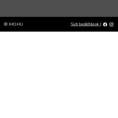
© IHO.HU
Süti beállítások
|