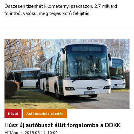
Összesen tizenhét kilométernyi szakaszon,
2,7 milliárd
forintból
valósul meg teljes körű felújítás.
Közút
Autóbuszközlekedés
Húsz új autóbuszt állít forgalomba a DDKK
MTI/iho
·
2018.03.14. 10:00