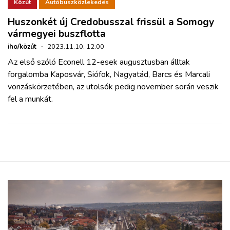
ZÖLDÚT
Közút
Autóbuszközlekedés
Huszonkét új Credobusszal frissül a Somogy
vármegyei buszflotta
HAJÓZÁS
iho/közút
·
2023.11.10. 12:00
Az első szóló Econell 12-esek augusztusban álltak
BLOG
forgalomba Kaposvár, Siófok, Nagyatád, Barcs és Marcali
vonzáskörzetében, az utolsók pedig november során veszik
ARCHÍVUM
fel a munkát.
WEBSHOP
BELÉPÉS
REGISZTRÁCIÓ