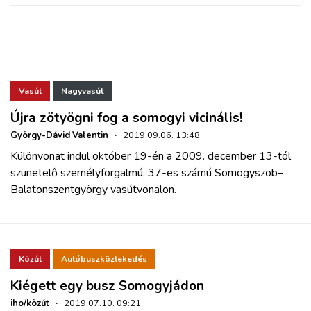
Vasút
Nagyvasút
Újra zötyögni fog a somogyi vicinális!
György-Dávid Valentin
·
2019.09.06. 13:48
Különvonat indul október 19-én a 2009. december 13-tól
szünetelő személyforgalmú, 37-es számú Somogyszob–
Balatonszentgyörgy vasútvonalon.
Közút
Autóbuszközlekedés
Kiégett egy busz Somogyjádon
iho/közút
·
2019.07.10. 09:21