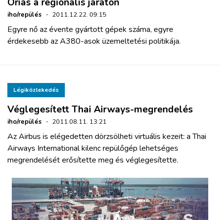
Óriás a regionális járaton
iho/repülés
·
2011.12.22. 09:15
Egyre nő az évente gyártott gépek száma, egyre
érdekesebb az A380-asok üzemeltetési politikája.
Légiközlekedés
Véglegesített Thai Airways-megrendelés
iho/repülés
·
2011.08.11. 13:21
Az Airbus is elégedetten dörzsölheti virtuális kezeit: a Thai
Airways International kilenc repülőgép lehetséges
megrendelését erősítette meg és véglegesítette.