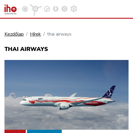
Kezdőlap
Hírek
thai airways
VASÚT
THAI AIRWAYS
Kosár megtekintése
KÖZÚT
REPÜLÉS
KÖZLEKEDÉSFEJLESZTÉS
ELLÁTÁSI LÁNC