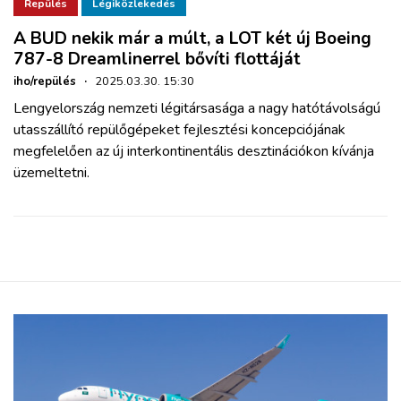
ZÖLDÚT
Repülés
Légiközlekedés
A BUD nekik már a múlt, a LOT két új Boeing
787-8 Dreamlinerrel bővíti flottáját
HAJÓZÁS
iho/repülés
·
2025.03.30. 15:30
Lengyelország nemzeti légitársasága a nagy hatótávolságú
BLOG
utasszállító repülőgépeket fejlesztési koncepciójának
megfelelően az új interkontinentális desztinációkon kívánja
ARCHÍVUM
üzemeltetni.
WEBSHOP
BELÉPÉS
REGISZTRÁCIÓ