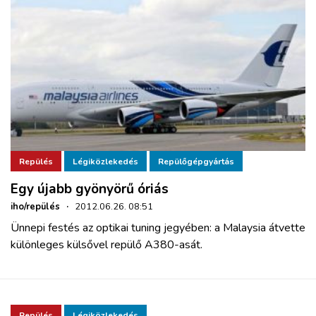
Repülés
Légiközlekedés
Repülőgépgyártás
Egy újabb gyönyörű óriás
iho/repülés
·
2012.06.26. 08:51
Ünnepi festés az optikai tuning jegyében: a Malaysia átvette
különleges külsővel repülő A380-asát.
Repülés
Légiközlekedés