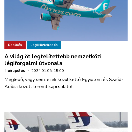
Repülés
Légiközlekedés
A világ öt legtelítettebb nemzetközi
légiforgalmi útvonala
iho/repülés
·
2024.01.05. 15:00
Meglepő, vagy sem: ezek közül kettő Egyiptom és Szaúd-
Arábia között teremt kapcsolatot.