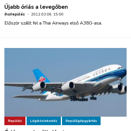
Újabb óriás a levegőben
iho/repülés
·
2012.03.06. 15:00
Először szállt fel a Thai Airways első A380-asa.
Repülés
Légiközlekedés
Repülőgépgyártás