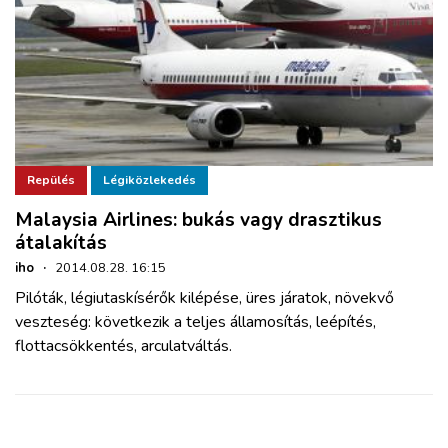
Repülés
Légiközlekedés
Malaysia Airlines: bukás vagy drasztikus
átalakítás
iho
·
2014.08.28. 16:15
Pilóták, légiutaskísérők kilépése, üres járatok, növekvő
veszteség: következik a teljes államosítás, leépítés,
flottacsökkentés, arculatváltás.