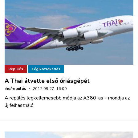
Repülés
Légiközlekedés
A Thai átvette első óriásgépét
iho/repülés
·
2012.09.27. 16:00
A repülés legkellemesebb módja az A380-as – mondja az
új felhasználó.