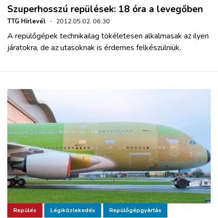
Szuperhosszú repülések: 18 óra a levegőben
TTG Hírlevél
·
2012.05.02. 06:30
A repülőgépek technikailag tökéletesen alkalmasak az ilyen
járatokra, de az utasoknak is érdemes felkészülniük.
Repülés
Légiközlekedés
Repülőgépgyártás