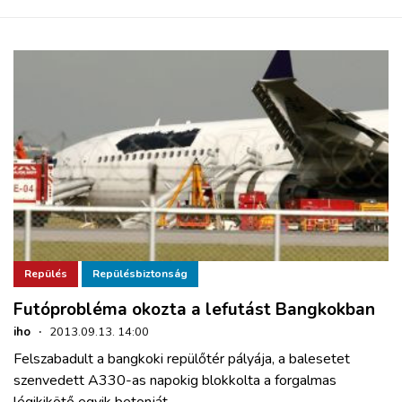
Repülés
Repülésbiztonság
Futóprobléma okozta a lefutást Bangkokban
iho
·
2013.09.13. 14:00
Felszabadult a bangkoki repülőtér pályája, a balesetet
szenvedett A330-as napokig blokkolta a forgalmas
légikikötő egyik betonját.