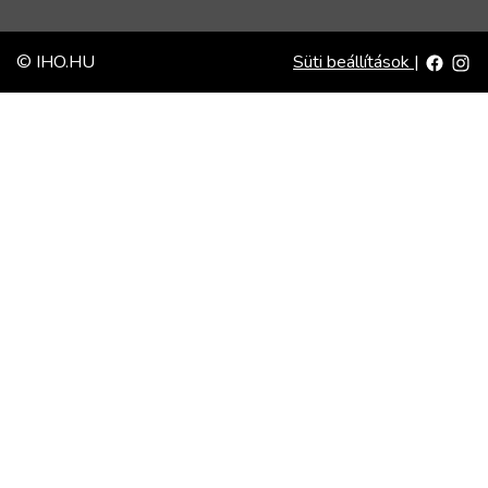
© IHO.HU
Süti beállítások
|