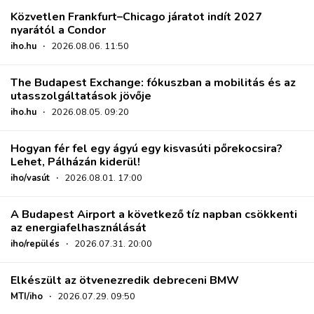
Közvetlen Frankfurt–Chicago járatot indít 2027
nyarától a Condor
iho.hu
·
2026.08.06. 11:50
The Budapest Exchange: fókuszban a mobilitás és az
utasszolgáltatások jövője
iho.hu
·
2026.08.05. 09:20
Hogyan fér fel egy ágyú egy kisvasúti pőrekocsira?
Lehet, Pálházán kiderül!
iho/vasút
·
2026.08.01. 17:00
A Budapest Airport a következő tíz napban csökkenti
az energiafelhasználását
iho/repülés
·
2026.07.31. 20:00
Elkészült az ötvenezredik debreceni BMW
MTI/iho
·
2026.07.29. 09:50