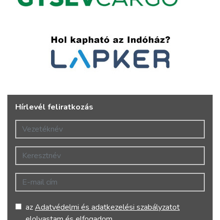
Hírlevél feliratkozás
Vezetéknév
Keresztnév
E-mail cím
az
Adatvédelmi és adatkezelési szabályzatot
elolvastam és elfogadom