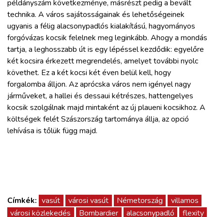
példányszám következménye, másrészt pedig a bevált
technika. A város sajátosságainak és lehetőségeinek
ugyanis a félig alacsonypadlós kialakítású, hagyományos
forgóvázas kocsik felelnek meg leginkább. Ahogy a mondás
tartja, a leghosszabb út is egy lépéssel kezdődik: egyelőre
két kocsira érkezett megrendelés, amelyet további nyolc
követhet. Ez a két kocsi két éven belül kell, hogy
forgalomba álljon. Az aprócska város nem igényel nagy
járműveket, a hallei és dessaui kétrészes, hattengelyes
kocsik szolgálnak majd mintaként az új plaueni kocsikhoz. A
költségek felét Szászország tartománya állja, az opció
lehívása is tőlük függ majd.
Címkék:
vasút
városi vasút
Németország
villamos
városi közlekedés
Bombardier
alacsonypadló
flexity