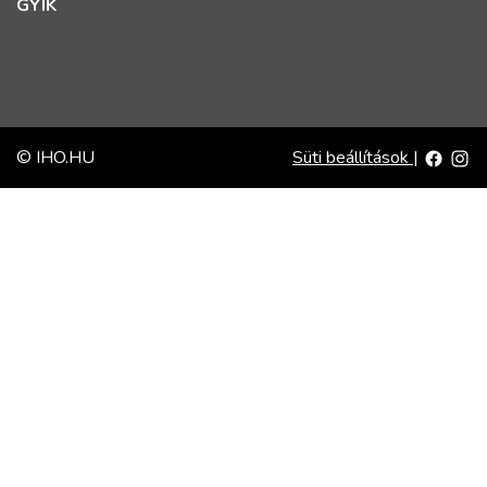
GYIK
© IHO.HU
Süti beállítások
|