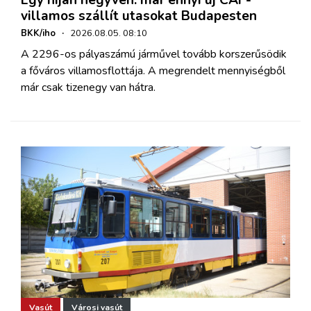
villamos szállít utasokat Budapesten
BKK/iho
·
2026.08.05. 08:10
A 2296-os pályaszámú járművel tovább korszerűsödik
a főváros villamosflottája. A megrendelt mennyiségből
már csak tizenegy van hátra.
Vasút
Városi vasút