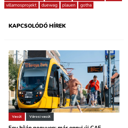
villamosprojekt
duewag
plauen
gotha
KAPCSOLÓDÓ HÍREK
Vasút
Városi vasút
Egy híján negyven: már ennyi új CAF-