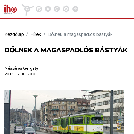
Kezdőlap
Hírek
Dőlnek a magaspadlós bástyák
VASÚT
DŐLNEK A MAGASPADLÓS BÁSTYÁK
Kosár megtekintése
KÖZÚT
Mészáros Gergely
2011.12.30. 20:00
REPÜLÉS
KÖZLEKEDÉSFEJLESZTÉS
ELLÁTÁSI LÁNC