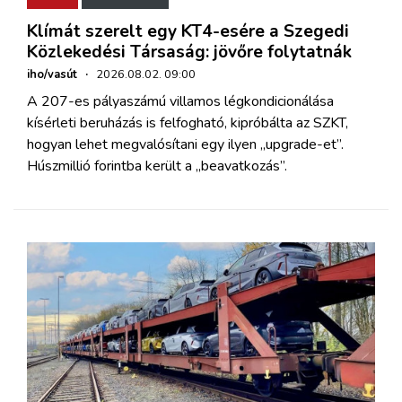
Klímát szerelt egy KT4-esére a Szegedi
Közlekedési Társaság: jövőre folytatnák
iho/vasút
·
2026.08.02. 09:00
A 207-es pályaszámú villamos légkondicionálása
kísérleti beruházás is felfogható, kipróbálta az SZKT,
hogyan lehet megvalósítani egy ilyen „upgrade-et”.
Húszmillió forintba került a „beavatkozás”.