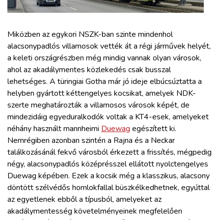
ZÖLDÚT
HAJÓZÁS
Miközben az egykori NSZK-ban szinte mindenhol
alacsonypadlós villamosok vették át a régi járművek helyét,
a keleti országrészben még mindig vannak olyan városok,
BLOG
ahol az akadálymentes közlekedés csak busszal
lehetséges. A türingiai Gotha már jó ideje elbúcsúztatta a
ARCHÍVUM
helyben gyártott kéttengelyes kocsikat, amelyek NDK-
szerte meghatározták a villamosos városok képét, de
mindezidáig egyeduralkodók voltak a KT4-esek, amelyeket
WEBSHOP
néhány használt mannheimi
Duewag
egészített ki.
Nemrégiben azonban szintén a Rajna és a Neckar
BELÉPÉS
találkozásánál fekvő városból érkezett a frissítés, mégpedig
négy, alacsonypadlós középrésszel ellátott nyolctengelyes
Duewag képében. Ezek a kocsik még a klasszikus, alacsony
REGISZTRÁCIÓ
döntött szélvédős homlokfallal büszkélkedhetnek, egyúttal
az egyetlenek ebből a típusból, amelyeket az
akadálymentesség követelményeinek megfelelően