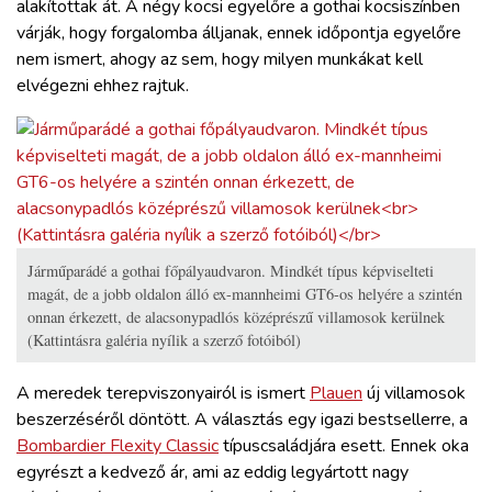
alakítottak át. A négy kocsi egyelőre a gothai kocsiszínben
várják, hogy forgalomba álljanak, ennek időpontja egyelőre
nem ismert, ahogy az sem, hogy milyen munkákat kell
elvégezni ehhez rajtuk.
Járműparádé a gothai főpályaudvaron. Mindkét típus képviselteti
magát, de a jobb oldalon álló ex-mannheimi GT6-os helyére a szintén
onnan érkezett, de alacsonypadlós középrészű villamosok kerülnek
(Kattintásra galéria nyílik a szerző fotóiból)
A meredek terepviszonyairól is ismert
Plauen
új villamosok
beszerzéséről döntött. A választás egy igazi bestsellerre, a
Bombardier Flexity Classic
típuscsaládjára esett. Ennek oka
egyrészt a kedvező ár, ami az eddig legyártott nagy