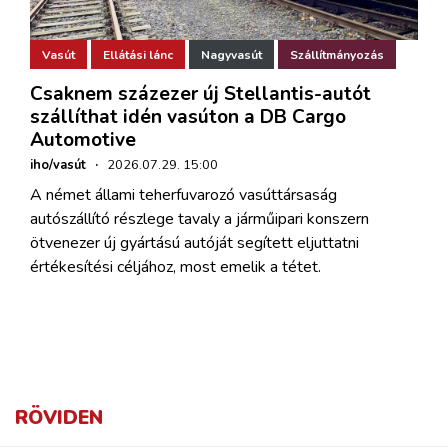
Vasút
Ellátási lánc
Nagyvasút
Szállítmányozás
Csaknem százezer új Stellantis-autót
szállíthat idén vasúton a DB Cargo
Automotive
iho/vasút
·
2026.07.29. 15:00
A német állami teherfuvarozó vasúttársaság
autószállító részlege tavaly a járműipari konszern
ötvenezer új gyártású autóját segített eljuttatni
értékesítési céljához, most emelik a tétet.
RÖVIDEN