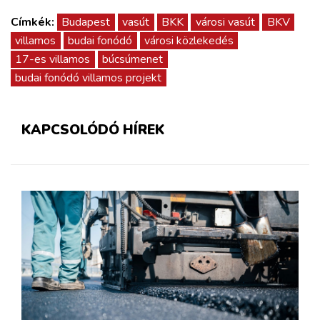
Címkék:
Budapest
vasút
BKK
városi vasút
BKV
villamos
budai fonódó
városi közlekedés
17-es villamos
búcsúmenet
budai fonódó villamos projekt
KAPCSOLÓDÓ HÍREK