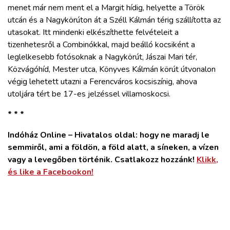
menet már nem ment el a Margit hídig, helyette a Török
utcán és a Nagykörúton át a Széll Kálmán térig szállította az
utasokat. Itt mindenki elkészíthette felvételeit a
tizenhetesről a Combinókkal, majd beálló kocsiként a
leglelkesebb fotósoknak a Nagykörút, Jászai Mari tér,
Közvágóhíd, Mester utca, Könyves Kálmán körút útvonalon
végig lehetett utazni a Ferencváros kocsiszínig, ahova
utoljára tért be 17-es jelzéssel villamoskocsi.
* * *
Indóház Online – Hivatalos oldal: hogy ne maradj le
semmiről, ami a földön, a föld alatt, a síneken, a vízen
vagy a levegőben történik. Csatlakozz hozzánk!
Klikk,
és like a Facebookon!