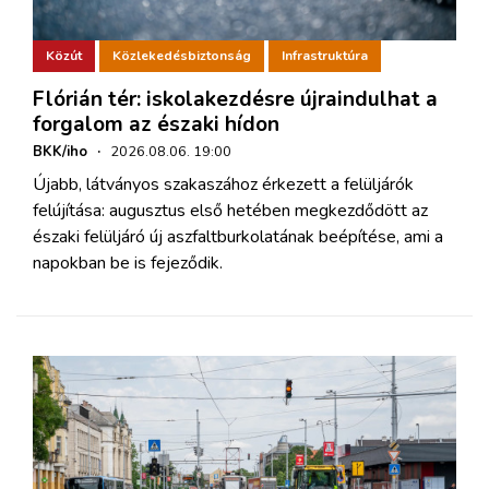
Közút
Közlekedésbiztonság
Infrastruktúra
Flórián tér: iskolakezdésre újraindulhat a
forgalom az északi hídon
BKK/iho
·
2026.08.06. 19:00
Újabb, látványos szakaszához érkezett a felüljárók
felújítása: augusztus első hetében megkezdődött az
északi felüljáró új aszfaltburkolatának beépítése, ami a
napokban be is fejeződik.