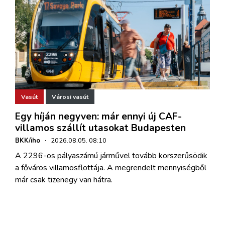
Vasút
Városi vasút
Egy híján negyven: már ennyi új CAF-
villamos szállít utasokat Budapesten
BKK/iho
·
2026.08.05. 08:10
A 2296-os pályaszámú járművel tovább korszerűsödik
a főváros villamosflottája. A megrendelt mennyiségből
már csak tizenegy van hátra.