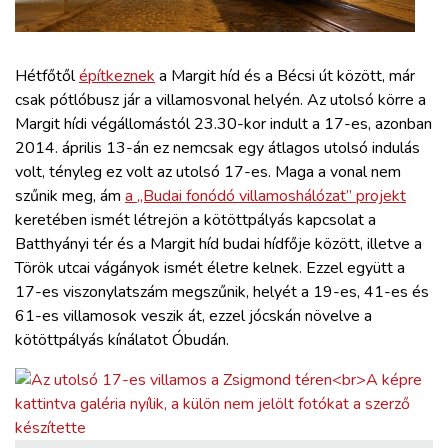
ZÖLDÚT
HAJÓZÁS
Hétfőtől
építkeznek
a Margit híd és a Bécsi út között, már
csak pótlóbusz jár a villamosvonal helyén. Az utolsó körre a
Margit hídi végállomástól 23.30-kor indult a 17-es, azonban
BLOG
2014. április 13-án ez nemcsak egy átlagos utolsó indulás
volt, tényleg ez volt az utolsó 17-es. Maga a vonal nem
ARCHÍVUM
szűnik meg, ám
a „Budai fonódó villamoshálózat” projekt
keretében ismét létrejön a kötöttpályás kapcsolat a
Batthyányi tér és a Margit híd budai hídfője között, illetve a
WEBSHOP
Török utcai vágányok ismét életre kelnek. Ezzel együtt a
17-es viszonylatszám megszűnik, helyét a 19-es, 41-es és
BELÉPÉS
61-es villamosok veszik át, ezzel jócskán növelve a
kötöttpályás kínálatot Óbudán.
REGISZTRÁCIÓ