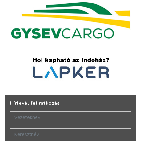
Hírlevél feliratkozás
Vezetéknév
Keresztnév