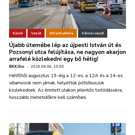
Közút
Vasút
Infrastruktúra
Városi vasút
Újabb ütemébe lép az újpesti István út és
Pozsonyi utca felújítása, ne nagyon akarjon
arrafelé közlekedni egy bő hétig!
BKK/iho
·
2026.08.06. 10:00
Hétfőtől augusztus 19-éig a 12-es, a 12A és a 14-es
villamosok nem járnak, helyettük pótlóbuszok
közlekednek. Az érintett utakon jelentős torlódásokra,
hosszabb menetidőkre kell számítani.