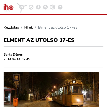
Kezdőlap
Hírek
Elment az utolsó 17-es
VASÚT
ELMENT AZ UTOLSÓ 17-ES
Kosár megtekintése
KÖZÚT
Berky Dénes
2014.04.14. 07:45
REPÜLÉS
KÖZLEKEDÉSFEJLESZTÉS
ELLÁTÁSI LÁNC