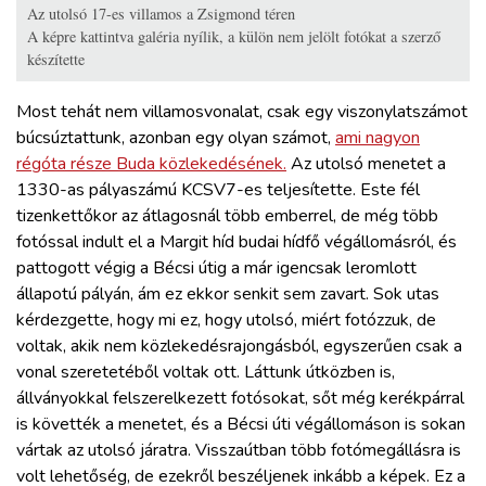
Az utolsó 17-es villamos a Zsigmond téren
A képre kattintva galéria nyílik, a külön nem jelölt fotókat a szerző
készítette
Most tehát nem villamosvonalat, csak egy viszonylatszámot
búcsúztattunk, azonban egy olyan számot,
ami nagyon
régóta része Buda közlekedésének.
Az utolsó menetet a
1330-as pályaszámú KCSV7-es teljesítette. Este fél
tizenkettőkor az átlagosnál több emberrel, de még több
fotóssal indult el a Margit híd budai hídfő végállomásról, és
pattogott végig a Bécsi útig a már igencsak leromlott
állapotú pályán, ám ez ekkor senkit sem zavart. Sok utas
kérdezgette, hogy mi ez, hogy utolsó, miért fotózzuk, de
voltak, akik nem közlekedésrajongásból, egyszerűen csak a
vonal szeretetéből voltak ott. Láttunk útközben is,
állványokkal felszerelkezett fotósokat, sőt még kerékpárral
is követték a menetet, és a Bécsi úti végállomáson is sokan
vártak az utolsó járatra. Visszaútban több fotómegállásra is
volt lehetőség, de ezekről beszéljenek inkább a képek. Ez a