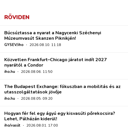
RÖVIDEN
Búcsúztassa a nyarat a Nagycenki Széchenyi
Múzeumvasút Skanzen Piknikjén!
GYSEV/iho
·
2026.08.10. 11:18
Közvetlen Frankfurt–Chicago járatot indít 2027
nyarától a Condor
iho.hu
·
2026.08.06. 11:50
The Budapest Exchange: fókuszban a mobilitás és az
utasszolgáltatások jövője
iho.hu
·
2026.08.05. 09:20
Hogyan fér fel egy ágyú egy kisvasúti pőrekocsira?
Lehet, Pálházán kiderül!
iho/vasút
·
2026.08.01. 17:00