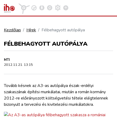
Kezdőlap
Hírek
Félbehagyott autópálya
VASÚT
FÉLBEHAGYOTT AUTÓPÁLYA
Kosár megtekintése
KÖZÚT
MTI
2012.11.21. 13:15
REPÜLÉS
Tovább késnek az A3-as autópálya észak-erdélyi
KÖZLEKEDÉSFEJLESZTÉS
szakaszának építési munkálatai, miután a román kormány
2012-re előirányozott költségvetési tétele elégtelennek
ELLÁTÁSI LÁNC
bizonyult a tervezési és kivitelezési munkálatokra.