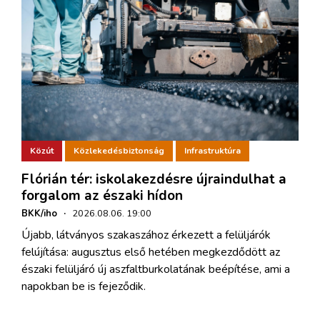
Közút
Közlekedésbiztonság
Infrastruktúra
Flórián tér: iskolakezdésre újraindulhat a
forgalom az északi hídon
BKK/iho
·
2026.08.06. 19:00
Újabb, látványos szakaszához érkezett a felüljárók
felújítása: augusztus első hetében megkezdődött az
északi felüljáró új aszfaltburkolatának beépítése, ami a
napokban be is fejeződik.