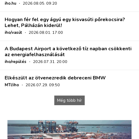
iho.hu
·
2026.08.05. 09:20
Hogyan fér fel egy ágyú egy kisvasúti pőrekocsira?
Lehet, Pálházán kiderül!
iho/vasút
·
2026.08.01. 17:00
A Budapest Airport a következő tíz napban csökkenti
az energiafelhasználását
iho/repülés
·
2026.07.31. 20:00
Elkészült az ötvenezredik debreceni BMW
MTI/iho
·
2026.07.29. 09:50
Még több hír