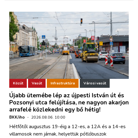
Közút
Vasút
Infrastruktúra
Városi vasút
Újabb ütemébe lép az újpesti István út és
Pozsonyi utca felújítása, ne nagyon akarjon
arrafelé közlekedni egy bő hétig!
BKK/iho
·
2026.08.06. 10:00
Hétfőtől augusztus 19-éig a 12-es, a 12A és a 14-es
villamosok nem járnak, helyettük pótlóbuszok