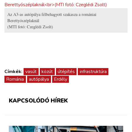
ZÖLDÚT
Az A3-as autópálya félbehagyott szakasza a romániai
HAJÓZÁS
Berettyószéplaknál
(MTI fotó: Czeglédi Zsolt)
BLOG
ARCHÍVUM
Címkék:
vasút
közút
útépítés
infrastruktúra
WEBSHOP
Románia
autópálya
Erdély
BELÉPÉS
KAPCSOLÓDÓ HÍREK
REGISZTRÁCIÓ