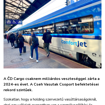
ZÖLDÚT
HAJÓZÁS
BLOG
ARCHÍVUM
WEBSHOP
BELÉPÉS
A ČD Cargo csaknem milliárdos veszteséggel zárta a
2024-es évet. A Cseh Vasutak Csoport befektetései
REGISZTRÁCIÓ
rekord szintűek.
Szokatlan, hogy a holding szervezetű vasúttársaságoknál,
ahol egy vállalati csoportban van a személyszállítási és