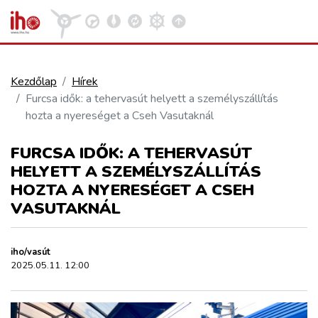
Kezdőlap
Hírek
Furcsa idők: a tehervasút helyett a személyszállítás
VASÚT
hozta a nyereséget a Cseh Vasutaknál
Kosár megtekintése
FURCSA IDŐK: A TEHERVASÚT
KÖZÚT
HELYETT A SZEMÉLYSZÁLLÍTÁS
HOZTA A NYERESÉGET A CSEH
REPÜLÉS
VASUTAKNÁL
KÖZLEKEDÉSFEJLESZTÉS
iho/vasút
2025.05.11. 12:00
ELLÁTÁSI LÁNC