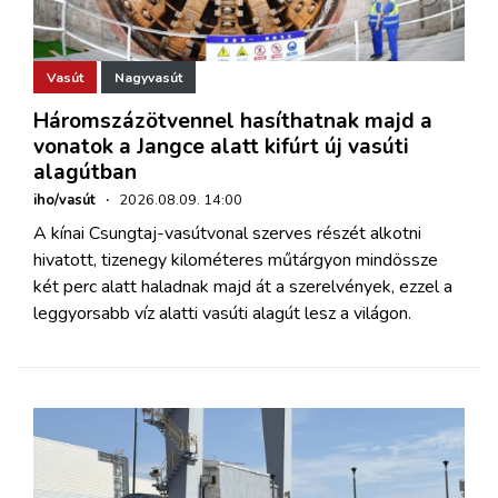
Vasút
Nagyvasút
Háromszázötvennel hasíthatnak majd a
vonatok a Jangce alatt kifúrt új vasúti
alagútban
iho/vasút
·
2026.08.09. 14:00
A kínai Csungtaj-vasútvonal szerves részét alkotni
hivatott, tizenegy kilométeres műtárgyon mindössze
két perc alatt haladnak majd át a szerelvények, ezzel a
leggyorsabb víz alatti vasúti alagút lesz a világon.