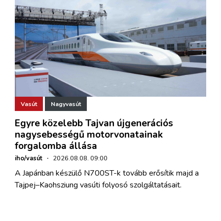
Vasút
Nagyvasút
Egyre közelebb Tajvan újgenerációs
nagysebességű motorvonatainak
forgalomba állása
iho/vasút
·
2026.08.08. 09:00
A Japánban készülő N700ST-k tovább erősítik majd a
Tajpej–Kaohsziung vasúti folyosó szolgáltatásait.