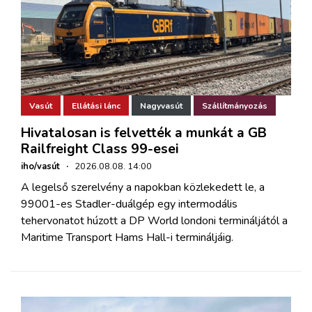
Vasút
Ellátási lánc
Nagyvasút
Szállítmányozás
Hivatalosan is felvették a munkát a GB
Railfreight Class 99-esei
iho/vasút
·
2026.08.08. 14:00
A legelső szerelvény a napokban közlekedett le, a
99001-es Stadler-duálgép egy intermodális
tehervonatot húzott a DP World londoni termináljától a
Maritime Transport Hams Hall-i termináljáig.