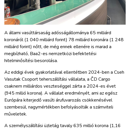
A állami vasúttársaság adósságállománya 65 milliárd
koronáról (1 040 milliárd forint) 78 milliárd koronára (1 248
milliárd forint) nőtt, de még ennek ellenére is marad a
megbízható, Baa2-es nemzetközi befektetési
hitelminősítési besorolása.
Az eddigi évek gyakorlatával ellentétben 2024-ben a Cseh
Vasutak Csoport teherszállítási vállalata, a ČD Cargo
csaknem milliárdos veszteséggel zárta a 2024-es évet
(945 millió korona). A vállalat eredményét, ami az egész
Európára kiterjedő vasúti árufuvarozás csökkenésével
szembesül, nagymértékben befolyásolták a számviteli
műveletek.
A személyszállítási üzletág tavaly 635 millió korona (1,16