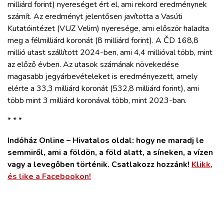
milliárd forint) nyereséget ért el, ami rekord eredménynek
számít. Az eredményt jelentősen javította a Vasúti
Kutatóintézet (VUZ Velim) nyeresége, ami először haladta
meg a félmilliárd koronát (8 milliárd forint). A ČD 168,8
millió utast szállított 2024-ben, ami 4,4 millióval több, mint
az előző évben. Az utasok számának növekedése
magasabb jegyárbevételeket is eredményezett, amely
elérte a 33,3 milliárd koronát (532,8 milliárd forint), ami
több mint 3 milliárd koronával több, mint 2023-ban.
* * *
Indóház Online – Hivatalos oldal: hogy ne maradj le
semmiről, ami a földön, a föld alatt, a síneken, a vízen
vagy a levegőben történik. Csatlakozz hozzánk!
Klikk,
és like a Facebookon!