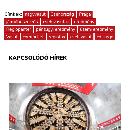
Címkék:
nagyvasút
Csehország
Prága
járműbeszerzés
cseh vasutak
eredmény
Regiopanter
pénzügyi eredmény
üzemi eredmény
Vasút
comfortjet
regiofox
cseh vasút
cd cargo
KAPCSOLÓDÓ HÍREK