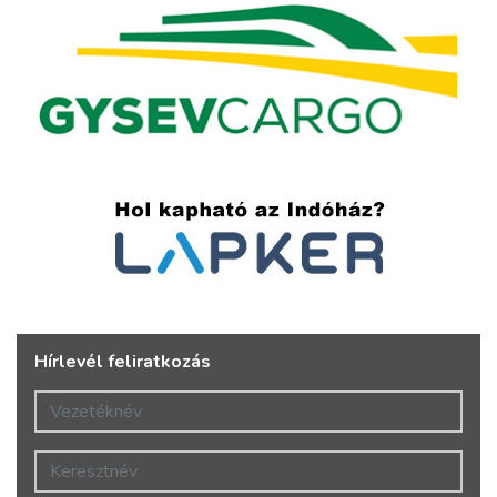
Hírlevél feliratkozás
Vezetéknév
Keresztnév