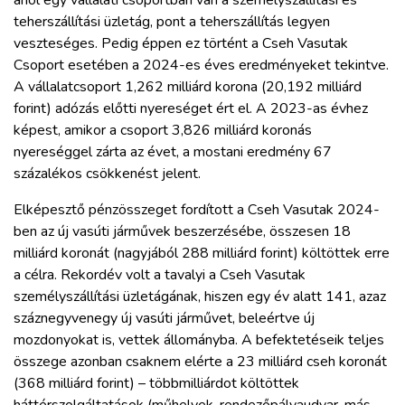
teherszállítási üzletág, pont a teherszállítás legyen
veszteséges. Pedig éppen ez történt a Cseh Vasutak
Csoport esetében a 2024-es éves eredményeket tekintve.
A vállalatcsoport 1,262 milliárd korona (20,192 milliárd
forint) adózás előtti nyereséget ért el. A 2023-as évhez
képest, amikor a csoport 3,826 milliárd koronás
nyereséggel zárta az évet, a mostani eredmény 67
százalékos csökkenést jelent.
Elképesztő pénzösszeget fordított a Cseh Vasutak 2024-
ben az új vasúti járművek beszerzésébe, összesen 18
milliárd koronát (nagyjából 288 milliárd forint) költöttek erre
a célra. Rekordév volt a tavalyi a Cseh Vasutak
személyszállítási üzletágának, hiszen egy év alatt 141, azaz
száznegyvenegy új vasúti járművet, beleértve új
mozdonyokat is, vettek állományba. A befektetéseik teljes
összege azonban csaknem elérte a 23 milliárd cseh koronát
(368 milliárd forint) – többmilliárdot költöttek
háttérszolgáltatások (műhelyek, rendezőpályaudvar, más