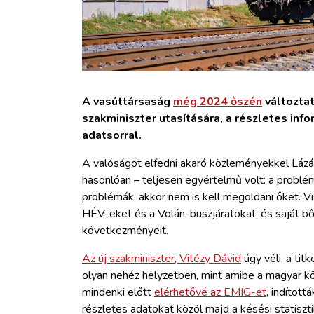
A vasúttársaság
még 2024 őszén
változtat
szakminiszter utasítására, a részletes in
adatsorral.
A valóságot elfedni akaró közleményekkel Lázá
hasonlóan – teljesen egyértelmű volt: a problé
problémák, akkor nem is kell megoldani őket. Vi
HÉV-eket és a Volán-buszjáratokat, és saját b
következményeit.
Az új szakminiszter, Vitézy Dávid
úgy véli, a ti
olyan nehéz helyzetben, mint amibe a magyar köz
mindenki előtt
elérhetővé az EMIG-et
, indított
részletes adatokat közöl majd a késési statisz