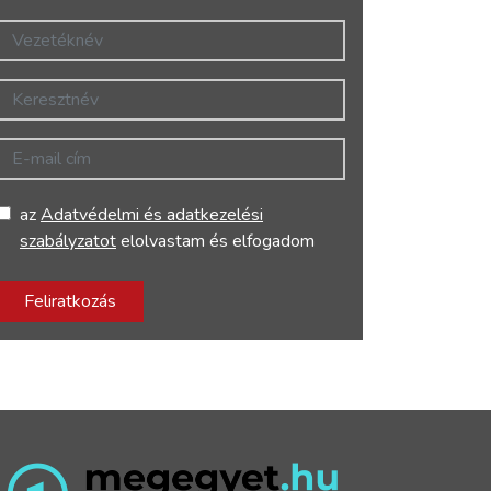
Vezetéknév
Keresztnév
E-mail cím
az
Adatvédelmi és adatkezelési
szabályzatot
elolvastam és elfogadom
Feliratkozás