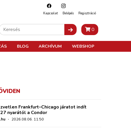
Kapcsolat
Belépés
Regisztráció
0
ZÁS
BLOG
ARCHÍVUM
WEBSHOP
ÖVIDEN
zvetlen Frankfurt–Chicago járatot indít
27 nyarától a Condor
.hu
·
2026.08.06. 11:50