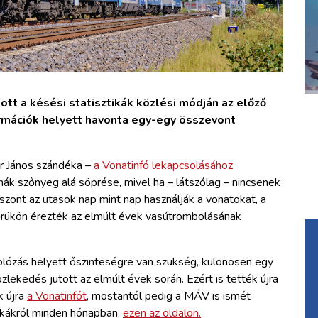
ott a késési statisztikák közlési módján az előző
formációk helyett havonta egy-egy összevont
r János szándéka –
a Vonatinfó lekapcsolásához
mák szőnyeg alá söprése, mivel ha – látszólag – nincsenek
szont az utasok nap mint nap használják a vonatokat, a
őrükön érezték az elmúlt évek vasútrombolásának
tkolózás helyett őszinteségre van szükség, különösen egy
lekedés jutott az elmúlt évek során. Ezért is tették újra
ák újra
a Vonatinfót
, mostantól pedig a MÁV is ismét
tikákról minden hónapban,
ezen az oldalon.