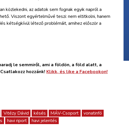
an közlekedni, az adatok sem fognak egyik napról a
lhető. Viszont egyértelművé teszi: nem eltitkolni, hanem
s kétségkívül létező problémáit, amihez először a
radj le semmiről, ami a földön, a föld alatt, a
. Csatlakozz hozzánk!
Klikk, és like a Facebookon!
Vitézy Dávid
késés
MÁV-Csoport
vonatinfó
s
havi riport
havi jelentés