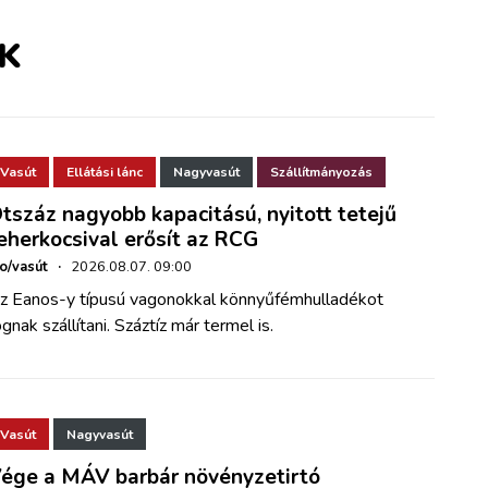
K
Vasút
Ellátási lánc
Nagyvasút
Szállítmányozás
tszáz nagyobb kapacitású, nyitott tetejű
eherkocsival erősít az RCG
ho/vasút
·
2026.08.07. 09:00
z Eanos-y típusú vagonokkal könnyűfémhulladékot
ognak szállítani. Száztíz már termel is.
Vasút
Nagyvasút
ége a MÁV barbár növényzetirtó