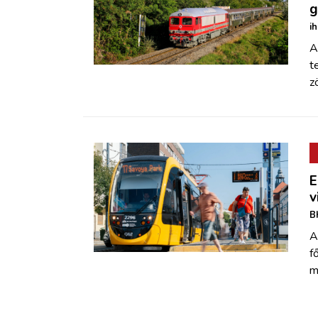
g
i
A
t
z
E
v
B
A
f
m