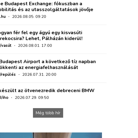
e Budapest Exchange: fókuszban a
bilitás és az utasszolgáltatások jövője
.hu
·
2026.08.05. 09:20
gyan fér fel egy ágyú egy kisvasúti
rekocsira? Lehet, Pálházán kiderül!
/vasút
·
2026.08.01. 17:00
Budapest Airport a következő tíz napban
ökkenti az energiafelhasználását
o/repülés
·
2026.07.31. 20:00
készült az ötvenezredik debreceni BMW
I/iho
·
2026.07.29. 09:50
Még több hír