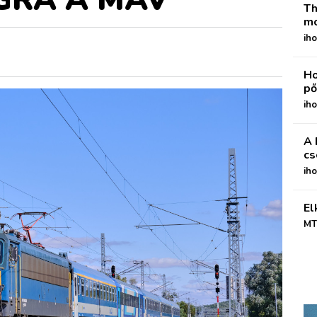
Th
mo
iho
Ho
pő
iho
A 
cs
ih
El
MT