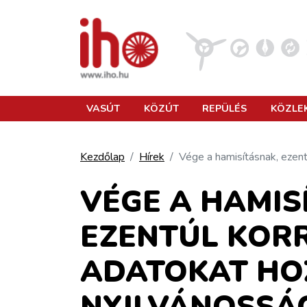
VASÚT
VASÚT
KÖZÚT
REPÜLÉS
KÖZLE
KÖZÚT
Kezdőlap
Hírek
Vége a hamisításnak, ezen
REPÜLÉS
VÉGE A HAMIS
EZENTÚL KORR
KÖZLEKEDÉSFEJLESZTÉS
ADATOKAT HO
ELLÁTÁSI LÁNC
NYILVÁNOSSÁ