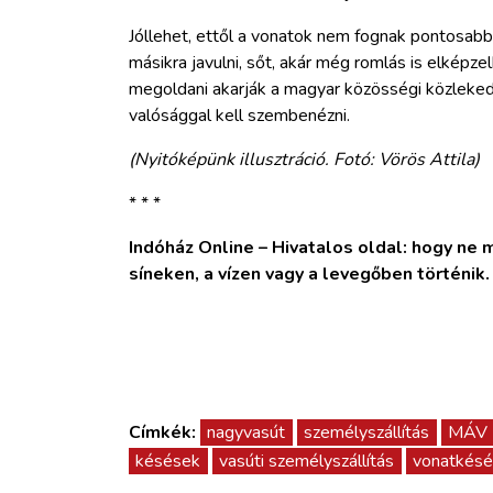
Jóllehet, ettől a vonatok nem fognak pontosabb
másikra javulni, sőt, akár még romlás is elképze
megoldani akarják a magyar közösségi közlekedé
valósággal kell szembenézni.
(Nyitóképünk illusztráció. Fotó: Vörös Attila)
* * *
Indóház Online – Hivatalos oldal: hogy ne ma
síneken, a vízen vagy a levegőben történik
Címkék:
nagyvasút
személyszállítás
MÁV
késések
vasúti személyszállítás
vonatkésé