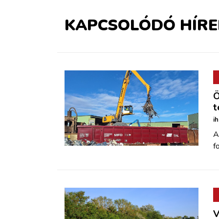
KAPCSOLÓDÓ HÍRE
Ö
t
i
A
f
V