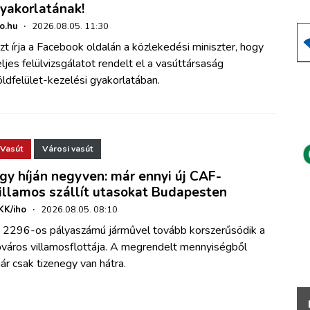
yakorlatának!
ho.hu
·
2026.08.05. 11:30
zt írja a Facebook oldalán a közlekedési miniszter, hogy
eljes felülvizsgálatot rendelt el a vasúttársaság
öldfelület-kezelési gyakorlatában.
Vasút
Városi vasút
gy híján negyven: már ennyi új CAF-
illamos szállít utasokat Budapesten
KK/iho
·
2026.08.05. 08:10
 2296-os pályaszámú járművel tovább korszerűsödik a
őváros villamosflottája. A megrendelt mennyiségből
ár csak tizenegy van hátra.