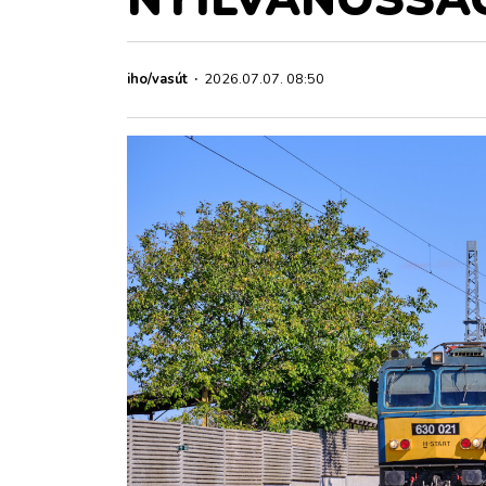
ZÖLDÚT
HAJÓZÁS
iho/vasút
·
2026.07.07. 08:50
BLOG
ARCHÍVUM
WEBSHOP
BELÉPÉS
REGISZTRÁCIÓ